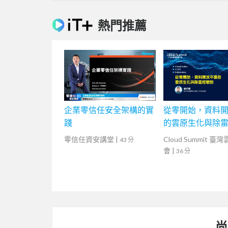
熱門推薦
企業零信任安全架構的實
從零開始，資料
踐
的雲原生化與除
零信任資安講堂
|
Cloud Summit 臺
43 分
會
|
36 分
尚