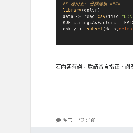
## 應用五: 分群建模 ####
library
(dplyr)

data <- read.
csv
(file=
"D:\
RUE
,stringsAsFactors = 
FAL
chk_y <- 
subset
(data,
defau
若內容有誤，還請留言指正，謝
留言
追蹤