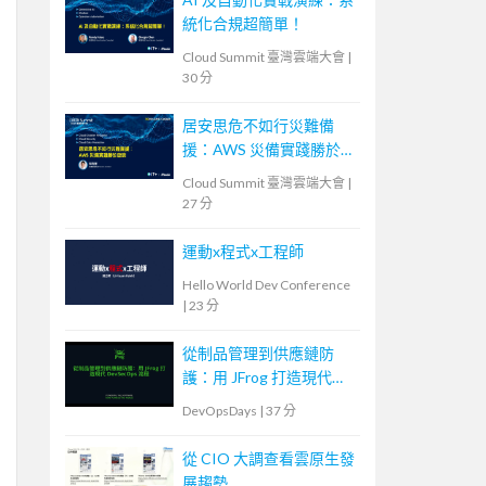
統化合規超簡單！
Cloud Summit 臺灣雲端大會
|
30 分
居安思危不如行災難備
援：AWS 災備實踐勝於空
談
Cloud Summit 臺灣雲端大會
|
27 分
運動x程式x工程師
Hello World Dev Conference
|
23 分
從制品管理到供應鏈防
護：用 JFrog 打造現代
DevSecOps 流程
DevOpsDays
|
37 分
從 CIO 大調查看雲原生發
展趨勢