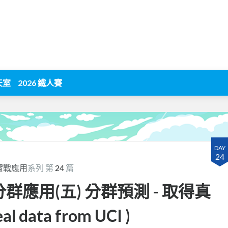
天室
2026 鐵人賽
DAY
24
)的實戰應用
系列 第
24
篇
 - 分群應用(五) 分群預測 - 取得真
data from UCI )