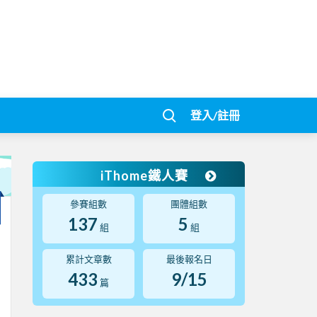
登入/註冊
iThome鐵人賽
參賽組數
團體組數
137
5
組
組
累計文章數
最後報名日
433
9/15
篇