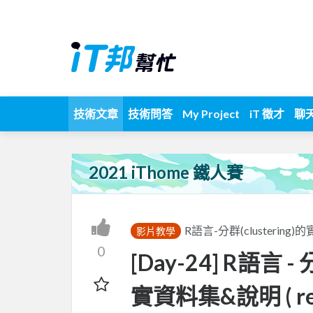
技術文章
技術問答
My Project
iT 徵才
聊
2021 iThome 鐵人賽
R語言-分群(clustering
影片教學
0
[Day-24] R語言
實資料集&說明 ( real 