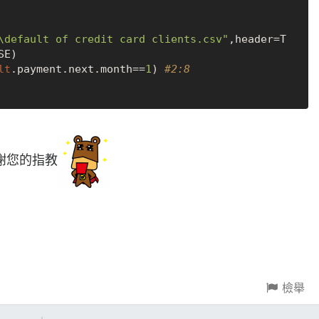
\default of credit card clients.csv"
,header=
T
SE
)

lt
.payment.next.month==
1
) 
#2:8
謝您的指教
檢舉