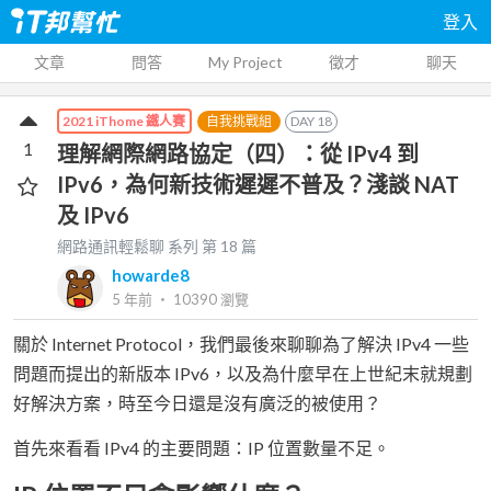
登入
文章
問答
My Project
徵才
聊天
自我挑戰組
DAY
18
2021 iThome 鐵人賽
1
理解網際網路協定（四）：從 IPv4 到
IPv6，為何新技術遲遲不普及？淺談 NAT
及 IPv6
網路通訊輕鬆聊
系列 第
18
篇
howarde8
5 年前
‧
10390
瀏覽
關於 Internet Protocol，我們最後來聊聊為了解決 IPv4 一些
問題而提出的新版本 IPv6，以及為什麼早在上世紀末就規劃
好解決方案，時至今日還是沒有廣泛的被使用？
首先來看看 IPv4 的主要問題：IP 位置數量不足。