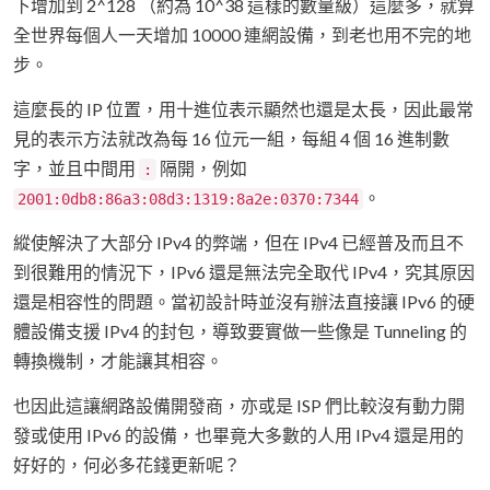
下增加到 2^128 （約為 10^38 這樣的數量級）這麼多，就算
全世界每個人一天增加 10000 連網設備，到老也用不完的地
步。
這麼長的 IP 位置，用十進位表示顯然也還是太長，因此最常
見的表示方法就改為每 16 位元一組，每組 4 個 16 進制數
字，並且中間用
隔開，例如
:
。
2001:0db8:86a3:08d3:1319:8a2e:0370:7344
縱使解決了大部分 IPv4 的弊端，但在 IPv4 已經普及而且不
到很難用的情況下，IPv6 還是無法完全取代 IPv4，究其原因
還是相容性的問題。當初設計時並沒有辦法直接讓 IPv6 的硬
體設備支援 IPv4 的封包，導致要實做一些像是 Tunneling 的
轉換機制，才能讓其相容。
也因此這讓網路設備開發商，亦或是 ISP 們比較沒有動力開
發或使用 IPv6 的設備，也畢竟大多數的人用 IPv4 還是用的
好好的，何必多花錢更新呢？