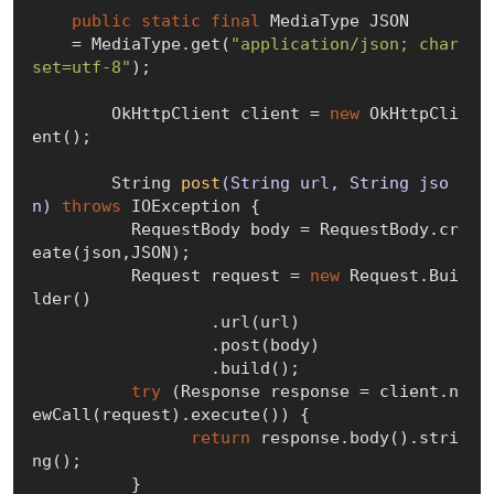
public
static
final
 MediaType JSON

    = MediaType.get(
"application/json; char
set=utf-8"
);

	OkHttpClient client = 
new
 OkHttpCli
ent();

String 
post
(String url, String jso
n)
throws
 IOException 
{

	  RequestBody body = RequestBody.cr
eate(json,JSON);

	  Request request = 
new
 Request.Bui
lder()

		  .url(url)

		  .post(body)

		  .build();

try
 (Response response = client.n
ewCall(request).execute()) {

return
 response.body().stri
ng();

	  }
