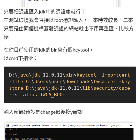
只要把憑證匯入jdk中的憑證庫就行了
在測試環境我會直接以root憑證匯入，一來時效較長、二來
只要是由同個機構簽發憑證的網站就也不用再重匯，比較方
便
在你目前使用的jdk的bin會有個keytool，
以cmd下指令：
D:\
java
\
jdk
-11.0.11\
bin
>
keytool
 -
importcert
-
file
C
:\
Users
\
user
\
Downloads
\
twca.cer
 -
key
store
D
:\
java
\
jdk
-11.0.11\
lib
\
security
/
cace
rts
 -
alias
TWCA_ROOT
輸入密碼(預設是changeit)後按y確認