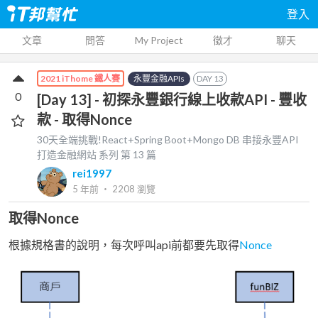
登入
文章
問答
My Project
徵才
聊天
永豐金融APIs
DAY
13
2021 iThome 鐵人賽
0
[Day 13] - 初探永豐銀行線上收款API - 豐收
款 - 取得Nonce
30天全端挑戰!React+Spring Boot+Mongo DB 串接永豐API
打造金融網站
系列 第
13
篇
rei1997
5 年前
‧
2208
瀏覽
取得Nonce
根據規格書的說明，每次呼叫api前都要先取得
Nonce