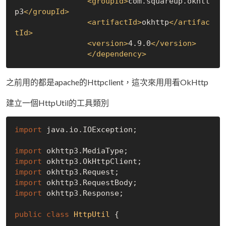
<
groupId
>
com.squareup.okhtt
p3
</
groupId
>
<
artifactId
>
okhttp
</
artifac
tId
>
<
version
>
4.9.0
</
version
>
</
dependency
>
之前用的都是apache的Httpclient，這次來用用看OkHttp
建立一個HttpUtil的工具類別
import
 java.io.IOException;

import
import
import
import
import
 okhttp3.Response;

public
class
HttpUtil
{
