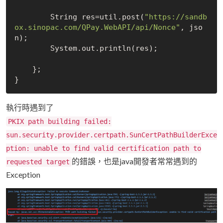
        String res=util.post(
"https://sandb
ox.sinopac.com/QPay.WebAPI/api/Nonce"
, jso
n);

        System.out.println(res);

    };

執行時遇到了
PKIX path building failed:
sun.security.provider.certpath.SunCertPathBuilderExce
ption: unable to find valid certification path to
的錯誤，也是java開發者常常遇到的
requested target
Exception