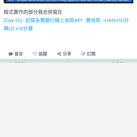
程式實作的部分我合併寫在
[Day 15] - 初探永豐銀行線上收款API - 豐收款 - HASH ID計
算(2) +IV計算
留言
追蹤
分享
訂閱
此系列
此系列
上一篇
下一篇
0
則留言
登入留言