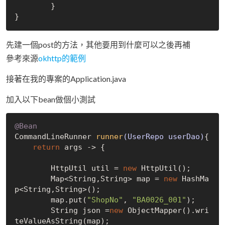
	}

先建一個post的方法，其他要用到什麼可以之後再補
參考來源
okhttp的範例
接著在我的專案的Application.java
加入以下bean做個小測試
@Bean
CommandLineRunner 
runner
(UserRepo userDao)
{

return
 args -> {

        HttpUtil util = 
new
 HttpUtil();

        Map<String,String> map = 
new
 HashMa
p<String,String>();

        map.put(
"ShopNo"
, 
"BA0026_001"
);

        String json =
new
 ObjectMapper().wri
teValueAsString(map);
