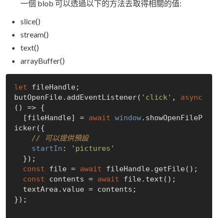
一個 blob 可以透過以下的方法去取得相關的值:
slice()
stream()
text()
arrayBuffer()
let
 fileHandle;

butOpenFile.addEventListener(
'click'
, 
async
() => {

  [fileHandle] = 
await
window
.showOpenFileP
icker({

// 可以提供預設
startIn
: 
'pictures'
  });

const
 file = 
await
 fileHandle.getFile();

const
 contents = 
await
 file.text();

  textArea.value = contents;

});
