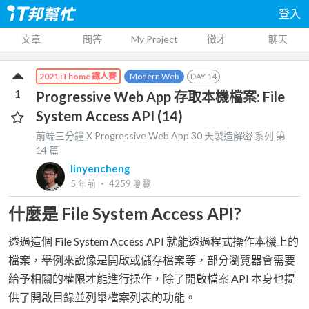
登入
文章
問答
My Project
徵才
聊天
Modern Web
DAY
14
2021 iThome 鐵人賽
1
Progressive Web App 存取本機檔案: File
System Access API (14)
前端三分鐘 X Progressive Web App 30 天製造解密
系列 第
14
篇
linyencheng
5 年前
‧
4259
瀏覽
什麼是 File System Access API?
透過這個 File System Access API 就能透過程式操作本機上的
檔案，舉例來說像是開啟或儲存檔案等，部分瀏覽器會需要
給予相關的權限才能進行操作，除了開啟檔案 API 本身也提
供了開啟目錄並列舉檔案列表的功能。