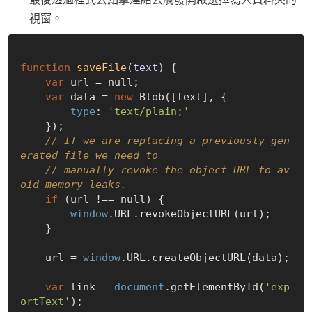
視窗。
function
saveFile
(
text
) 
{

var
 url = 
null
;

var
 data = 
new
 Blob([text], {

type
: 
'text/plain;'
    });

// If we are replacing a previously gen
erated file we need to
// manually revoke the object URL to av
oid memory leaks.
if
 (url !== 
null
) {

window
.URL.revokeObjectURL(url);

    }

    url = 
window
.URL.createObjectURL(data);

var
 link = 
document
.getElementById(
'exp
ortText'
);
