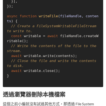
  }],

});

async
function
writeFile
(
fileHandle, conten
ts
) 
{

// Create a FileSystemWritableFileStream 
to write to.
const
 writable = 
await
 fileHandle.createW
ritable();

// Write the contents of the file to the 
stream.
await
 writable.write(contents);

// Close the file and write the contents 
to disk.
await
 writable.close();

}

透過瀏覽器刪除本機檔案
這個之前小編就沒有試過其他方式，那透過 File System