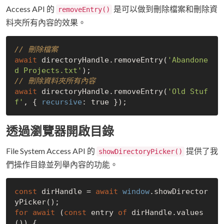
Access API 的
是可以做到刪除檔案和刪除資
removeEntry()
料夾所有內容的效果。
// 刪除檔案
await
 directoryHandle.removeEntry(
'Abandone
d Projects.txt'
// 刪除資料夾所有內容
await
 directoryHandle.removeEntry(
'Old Stuf
f'
, { 
recursive
: 
true
透過瀏覽器開啟目錄
File System Access API 的
提供了我
showDirectoryPicker()
們操作目錄並列舉內容的功能。
const
 dirHandle = 
await
window
.showDirector
for
await
 (
const
 entry 
of
 dirHandle.values
()) {
