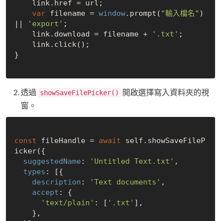
    link.href = url;

var
 filename = 
window
.prompt(
"輸入檔名"
) 
|| 
'export'
;

    link.download = filename + 
'.txt'
;

    link.click();

}

透過
開啟選擇寫入資料夾的視
showSaveFilePicker()
窗。
const
 fileHandle = 
await
 self.showSaveFileP
icker({

suggestedName
: 
'Untitled Text.txt'
,

types
: [{

description
: 
'Text documents'
,

accept
: {

'text/plain'
: [
'.txt'
],

    },
