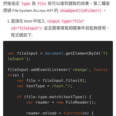
然後指定
為
就可以達到讀取的效果，第二種是
type
file
透過 File System Access API 的
。
showOpenFilePicker()
直接在 html 中加入
<input type="file"
並且簡單撰寫相關事件就能夠使用，
id="fileInput">
程式碼如下:
var
 fileInput = 
document
.getElementById(
'fi
leInput'
);

fileInput.addEventListener(
'change'
, 
functi
on
(
e
) 
{

var
 file = fileInput.files[
0
];

var
 textType = 
/text.*/
;

if
 (file.type.match(textType)) {

var
 reader = 
new
 FileReader();

        reader.onload = 
function
(
e
) 
{
