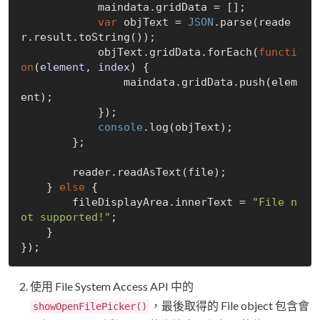
            maindata.gridData = [];

var
 objText = 
JSON
.parse(reade
r.result.toString());

            objText.gridData.forEach(
functi
on
(
element, index
) 
{

                maindata.gridData.push(elem
ent);

            });

console
.log(objText);

        };

        reader.readAsText(file);

    } 
else
 {

        fileDisplayArea.innerText = 
"File n
ot supported!"
;

    }

使用 File System Access API 中的
，最後取得的 File object 包含會
showOpenFilePicker()