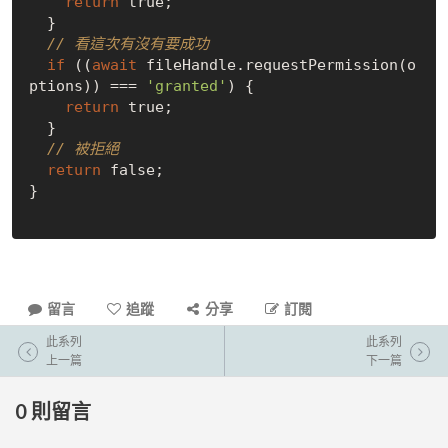
return
true
;

  }

// 看這次有沒有要成功
if
 ((
await
 fileHandle.requestPermission(o
ptions)) === 
'granted'
) {

return
true
;

  }

// 被拒絕
return
false
;

}

留言
追蹤
分享
訂閱
此系列
此系列
上一篇
下一篇
0
則留言