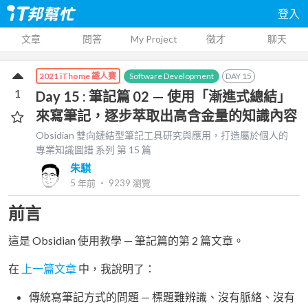
登入
文章
問答
My Project
徵才
聊天
Software Development
DAY
15
2021 iThome 鐵人賽
1
Day 15 : 筆記篇 02 — 使用「漸進式總結」
來寫筆記，逐步萃取出高含金量的知識內容
Obsidian 雙向鏈結型筆記工具研究與應用，打造屬於個人的
專業知識圖譜
系列 第
15
篇
朱騏
5 年前
‧
9239
瀏覽
前言
這是 Obsidian 使用教學 — 筆記篇的第 2 篇文章。
在
上一篇文章
中，我說明了：
傳統寫筆記方式的問題 — 標題難辨識、沒有脈絡、沒有