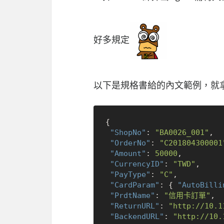
好多規定
以下是規格書給的內文範例，就
{
"ShopNo"
:
"BA0026_001"
,
"OrderNo"
:
"C201804300001
"Amount"
:
50000
,
"CurrencyID"
:
"TWD"
,
"PayType"
:
"C"
,
"CardParam"
:
{
"AutoBilli
"PrdtName"
:
"信用卡訂單"
,
"ReturnURL"
:
"http://10.1
"BackendURL"
:
"http://10.