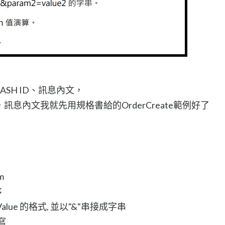
HASH ID、訊息內文，
了，訊息內文我就先用規格書給的OrderCreate範例好了
m
序
=Value 的格式, 並以"&"串接成字串
寫