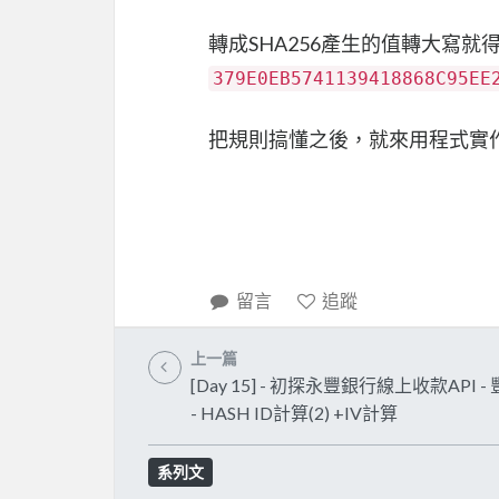
轉成SHA256產生的值轉大寫就得到
379E0EB5741139418868C95EE
把規則搞懂之後，就來用程式實作
留言
追蹤
上一篇
[Day 15] - 初探永豐銀行線上收款API -
- HASH ID計算(2) +IV計算
系列文