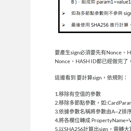
要產生sign必須要先有Nonce、
Nonce、HASH ID都已經做完
這邊看到 要計算sign，依規則：
1.移除有空值的參數
2.移除多節點參數，如:CardPara
3.依據參數名稱將參數由A~Z排
4.將各欄位轉成 PropertyName
5.以SHA256計算出sign，需轉大