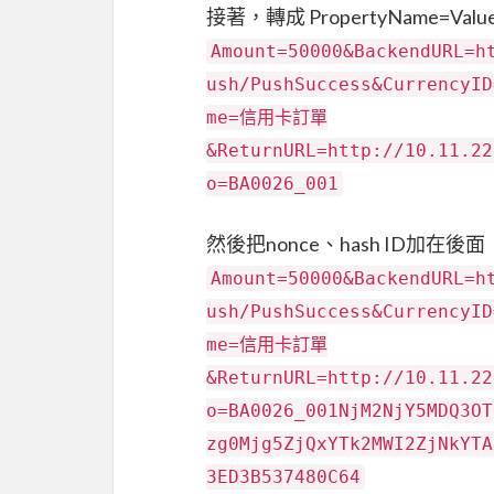
接著，轉成 PropertyName=V
Amount=50000&BackendURL=h
ush/PushSuccess&CurrencyID
me=信用卡訂單
&ReturnURL=http://10.11.22
o=BA0026_001
然後把nonce、hash ID加在後面
Amount=50000&BackendURL=h
ush/PushSuccess&CurrencyID
me=信用卡訂單
&ReturnURL=http://10.11.22
o=BA0026_001NjM2NjY5MDQ3OT
zg0Mjg5ZjQxYTk2MWI2ZjNkYTA
3ED3B537480C64