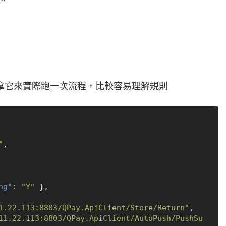
拿它來實際跑一次流程，比較容易理解規則
"
,
ng"
:
"Y"
}
,
1.22.113:8803/QPay.ApiClient/Store/Return"
,
11.22.113:8803/QPay.ApiClient/AutoPush/PushSu