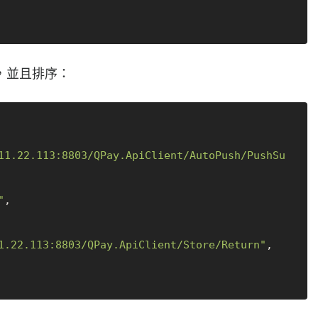
，並且排序：
11.22.113:8803/QPay.ApiClient/AutoPush/PushSu
"
,
1.22.113:8803/QPay.ApiClient/Store/Return"
,