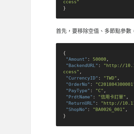
ccess"
}
首先，要移除空值、多節點參數
{
"Amount"
:
50000
,
"BackendURL"
:
"http://10.
ccess"
,
"CurrencyID"
:
"TWD"
,
"OrderNo"
:
"C201804300001
"PayType"
:
"C"
,
"PrdtName"
:
"信用卡訂單"
,
"ReturnURL"
:
"http://10.1
"ShopNo"
:
"BA0026_001"
,
}