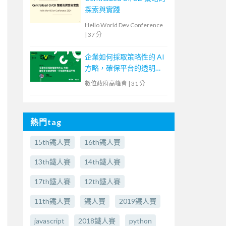
探索與實踐
Hello World Dev Conference
|
37 分
企業如何採取策略性的 AI
方略，確保平台的透明
性、可信賴性和公平性
數位政府高峰會
|
31 分
熱門tag
15th鐵人賽
16th鐵人賽
13th鐵人賽
14th鐵人賽
17th鐵人賽
12th鐵人賽
11th鐵人賽
鐵人賽
2019鐵人賽
javascript
2018鐵人賽
python