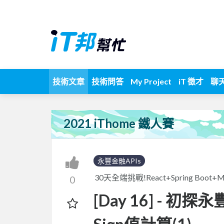
技術文章
技術問答
My Project
iT 徵才
聊
2021 iThome 鐵人賽
永豐金融APIs
30天全端挑戰!React+Spring Boo
0
[Day 16] - 初