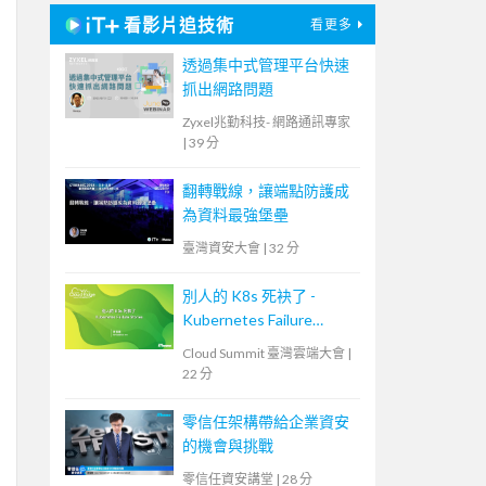
看影片追技術
看更多
透過集中式管理平台快速
抓出網路問題
Zyxel兆勤科技- 網路通訊專家
|
39 分
翻轉戰線，讓端點防護成
為資料最強堡壘
臺灣資安大會
|
32 分
別人的 K8s 死袂了 -
Kubernetes Failure
Stories
Cloud Summit 臺灣雲端大會
|
22 分
零信任架構帶給企業資安
的機會與挑戰
零信任資安講堂
|
28 分