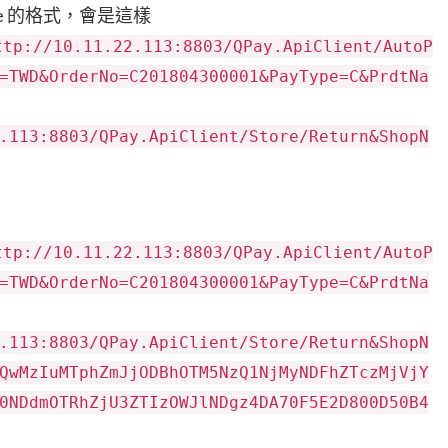
alue 的格式，會是這樣
ttp://10.11.22.113:8803/QPay.ApiClient/AutoP
=TWD&OrderNo=C201804300001&PayType=C&PrdtNa
.113:8803/QPay.ApiClient/Store/Return&ShopN
ttp://10.11.22.113:8803/QPay.ApiClient/AutoP
=TWD&OrderNo=C201804300001&PayType=C&PrdtNa
.113:8803/QPay.ApiClient/Store/Return&ShopN
QwMzIuMTphZmJjODBhOTM5NzQ1NjMyNDFhZTczMjVjY
0NDdmOTRhZjU3ZTIzOWJlNDgz4DA70F5E2D800D50B4