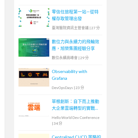
零信任旅程第一站—從特
權存取管理出發
臺灣醫院資訊主管會議
|
27 分
數位力與永續力的飛輪效
應，旭榮集團經驗分享
數位永續高峰會
|
29 分
Observability with
Grafana
DevOpsDays
|
23 分
草根創新：自下而上推動
大企業雲端轉型的實戰策
略
Hello World Dev Conference
|
34 分
Centralized CI/CD 策略的