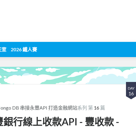
天室
2026 鐵人賽
DAY
16
t+Mongo DB 串接永豐API 打造金融網站
系列 第
16
篇
探永豐銀行線上收款API - 豐收款 -