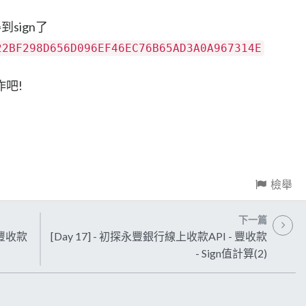
sign了
22BF298D656D096EF46EC76B65AD3A0A967314E
吧!
檢舉
下一篇
 豐收款
[Day 17] - 初探永豐銀行線上收款API - 豐收款
- Sign值計算(2)