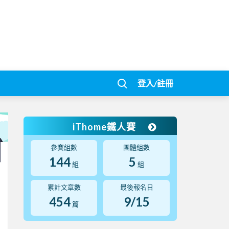
登入/註冊
iThome鐵人賽
參賽組數
團體組數
144
5
組
組
累計文章數
最後報名日
454
9/15
篇