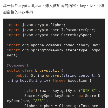
建一個EncryptUtil.java，傳入欲加密的內容、key、iv，回傳
加密後的Hex字串
import
import
import
 javax.crypto.spec.SecretKeySpec;

import
import
 org.springframework.stereotype.Compo
nent;

@Component
public
class
EncryptUtil
{

public
 String 
encrypt
(String content, S
tring key,String iv)
throws
 Exception 
{

byte
[] raw = key.getBytes(
"UTF-8"
);

        SecretKeySpec keySpec = 
new
 SecretK
eySpec(raw, 
"AES"
);

        Cipher cipher = Cipher.getInstance