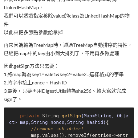
LinkedHashMap，
我們可以透過指定移除value的class為LinkedHashMap的物
件
以此來把多節點參數給拿掉
再來因為轉為TreeMap時，透過TreeMap自動排序的特性，
已經把map中的key由小到大排列了，不用再多做處理
因此getSign方法只需要：
1.將map轉為key1=vale1&key2=value2...這樣格式的字串
2.將字串接上nonce、Hash ID
3.最後，只要再用DigestUtils轉為sha256、轉大寫就完成
sign了。
private
 String 
getSign
(Map<String, Obje
ct> map,String nonce,String hashid)
{

//remove sub object
        map.values().removeIf(entries->entr