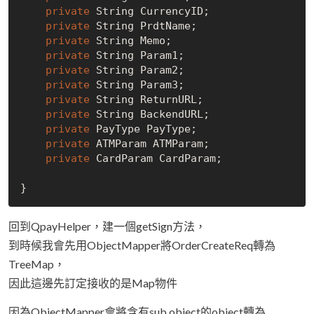
private
 String CurrencyID;

private
 String PrdtName;

private
 String Memo;

private
 String Param1;

private
 String Param2;

private
 String Param3;

private
 String ReturnURL;

private
 String BackendURL;

private
 PayType PayType;

private
 ATMParam ATMParam;

private
 CardParam CardParam;

回到QpayHelper，建一個getSign方法，
到時候我會先用ObjectMapper將OrderCreateReq轉為
TreeMap，
因此這邊先訂定接收的是Map物件
因為ObjectMapper會將含有sub object的object轉為