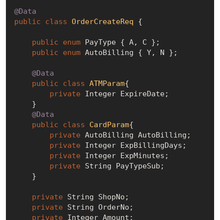
@Data
public
class
OrderCreateReq
{

public
enum
 PayType { A, C };

public
enum
 AutoBilling { Y, N };

@Data
public
class
ATMParam
{

private
 Integer ExpireDate;

    }

@Data
public
class
CardParam
{

private
 AutoBilling AutoBilling;

private
 Integer ExpBillingDays;

private
 Integer ExpMinutes;

private
 String PayTypeSub;

    }

private
 String ShopNo;

private
 String OrderNo;

private
 Integer Amount;
