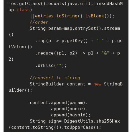
ies.getClass().equals(java.util.LinkedHashM
ap
.
class
)

        ||
entries
.
toString
().
isBlank
())
;

//order
        String param=map.entrySet().stream
()

          .map(p -> p.getKey() + 
"="
 + p.ge
tValue())

          .reduce((p1, p2) -> p1 + 
"&"
 + p
2)

          .orElse(
""
);

//convert to string
        StringBuilder content = 
new
 StringB
uilder();

        content.append(param).

                append(nonce).

                append(hashid);

        String sign= DigestUtils.sha256Hex
(content.toString()).toUpperCase(); 
