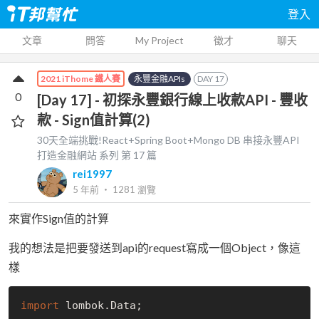
登入
文章
問答
My Project
徵才
聊天
永豐金融APIs
DAY
17
2021 iThome 鐵人賽
0
[Day 17] - 初探永豐銀行線上收款API - 豐收
款 - Sign值計算(2)
30天全端挑戰!React+Spring Boot+Mongo DB 串接永豐API
打造金融網站
系列 第
17
篇
rei1997
5 年前
‧
1281
瀏覽
來實作Sign值的計算
我的想法是把要發送到api的request寫成一個Object，像這
樣
import
 lombok.Data;
