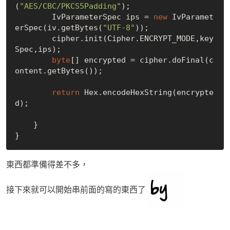
(
"AES/CBC/PKCS5Padding"
);

        IvParameterSpec ips = 
new
 IvParamet
erSpec(iv.getBytes(
"UTF-8"
));

        cipher.init(Cipher.ENCRYPT_MODE,key
Spec,ips);

byte
[] encrypted = cipher.doFinal(c
ontent.getBytes());

return
 Hex.encodeHexString(encrypte
d);

    }

東西都準備得差不多，
接下來就可以開始串前面的寫的東西了