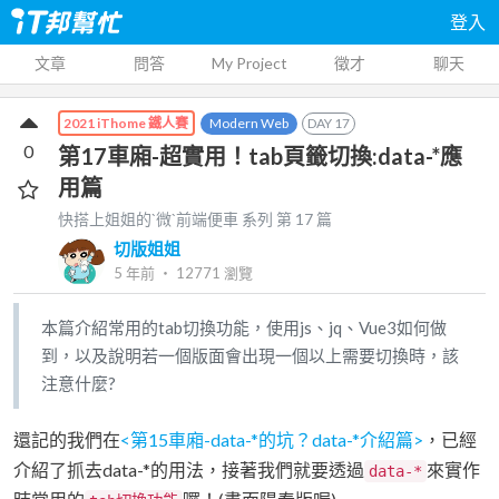
登入
文章
問答
My Project
徵才
聊天
Modern Web
DAY
17
2021 iThome 鐵人賽
0
第17車廂-超實用！tab頁籤切換:data-*應
用篇
快搭上姐姐的`微`前端便車
系列 第
17
篇
切版姐姐
5 年前
‧
12771
瀏覽
本篇介紹常用的tab切換功能，使用js、jq、Vue3如何做
到，以及說明若一個版面會出現一個以上需要切換時，該
注意什麼?
還記的我們在
<第15車廂-data-*的坑？data-*介紹篇>
，已經
介紹了抓去data-*的用法，接著我們就要透過
來實作
data-*