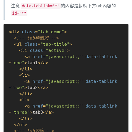
注意
的內容是對應下方tab內容的
data-tablink="*"
id="*"
<
div
class
=
"tab-demo"
>
<!-- tab標籤列 -->
<
ul
class
=
"tab-title"
>
<
li
class
=
"active"
>
<
a
href
=
"javascript:;"
data-tablink
=
"one"
>
tab1
</
a
>
</
li
>
<
li
>
<
a
href
=
"javascript:;"
data-tablink
=
"two"
>
tab2
</
a
>
</
li
>
<
li
>
<
a
href
=
"javascript:;"
data-tablink
=
"three"
>
tab3
</
a
>
</
li
>
</
ul
>
<!-- tab內容 -->