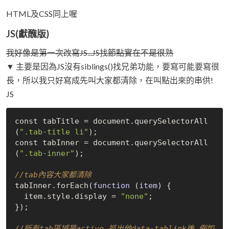
HTML及CSS同上喔
JS(獻醜版)
我好像是第一次改寫JS...JS找節點實在不是很熟
▼ 主要是因為JS沒有siblings()找兄弟功能，要寫可能要寫很
長，所以我只好寫成先叫大家都清除，在叫點出來的串供!
JS
const tabTitle = document.query
SelectorAll
(
".tab-title li"
)
;

const tabInner = document.query
SelectorAll
(
".tab-inner"
)
;

//tab內容大家都清除
tabInner.for
Each(
function
 (
item
)
 {

  item.style.display = 
"none"
;

});

//所有tab區域是active 抓出他data-tablink後 例如