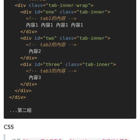
<
div
class
=
"tab-inner-wrap"
>
<
div
id
=
"one"
class
=
"tab-inner"
>
<!-- tab1的內容 -->
      內容1 內容1 內容1 內容1

</
div
>
<
div
id
=
"two"
class
=
"tab-inner"
>
<!-- tab2的內容 -->
       內容2

</
div
>
<
div
id
=
"three"
class
=
"tab-inner"
>
<!-- tab3的內容 -->
       內容3

</
div
>
</
div
>
</
div
>
CSS