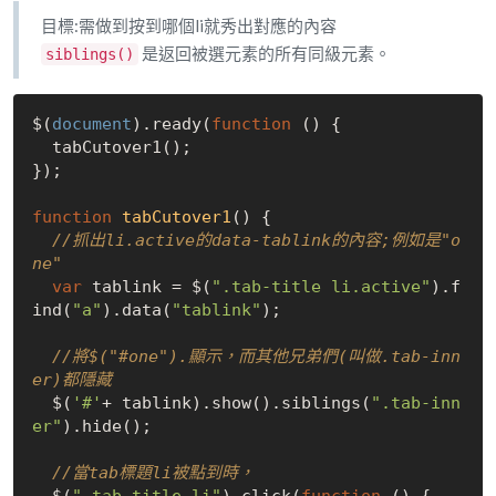
目標:需做到按到哪個li就秀出對應的內容
是返回被選元素的所有同級元素。
siblings()
$(
document
).ready(
function
 (
) 
{

  tabCutover1();

});

function
tabCutover1
(
) 
{

//抓出li.active的data-tablink的內容;例如是"o
ne"
var
 tablink = $(
".tab-title li.active"
).f
ind(
"a"
).data(
"tablink"
);

//將$("#one").顯示，而其他兄弟們(叫做.tab-inn
er)都隱藏
  $(
'#'
+ tablink).show().siblings(
".tab-inn
er"
).hide();

//當tab標題li被點到時，
  $(
".tab-title li"
).click(
function
 (
) 
{
