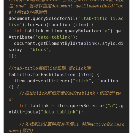
是"one" 就可以指定document.getElementById("on
e")將tab內容顯示
document.query
SelectorAll(
".tab-title li.ac
tive"
)
.for
Each(
function
 (
item
)
 {

let
 tablink = item.query
Selector(
"a"
)
.get
Attribute(
"data-tablink"
)
;

  document.get
ElementById(
tablink
)
.style.di
splay = 
"block"
;

});

//tab-title每個li做監聽 當click時
tabTitle.for
Each(
function
 (
item
)
 {

  item.add
EventListener(
"click"
, 
function
()
 {

//抓出click那個元素的a的tablink，例如是"tw
o"
let
 tablink = item.query
Selector(
"a"
)
.g
et
Attribute(
"data-tablink"
)
;

//先找到該父層將所有子層li 移除active的class
name(藍色)