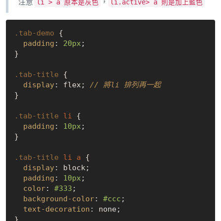
注意
，
li > a 原本是灰色
li.active> a 則是加上藍色
.tab-demo
 {

padding
: 
20px
;

}

.tab-title
 {

display
: flex; 
// 將li 排列再一起
}

.tab-title
li
 {

padding
: 
10px
;

}

.tab-title
li
a
 {

display
: block;

padding
: 
10px
;

color
: 
#333
;

background-color
: 
#ccc
;

text-decoration
: none;

}
