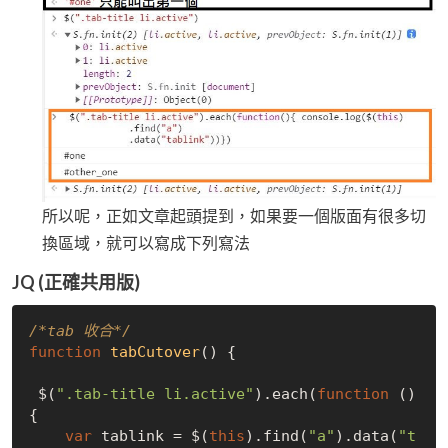
所以呢，正如文章起頭提到，如果要一個版面有很多切
換區域，就可以寫成下列寫法
JQ (正確共用版)
/*tab 收合*/
function
tabCutover
(
) 
{

 $(
".tab-title li.active"
).each(
function
 (
) 
{

var
 tablink = $(
this
).find(
"a"
).data(
"t