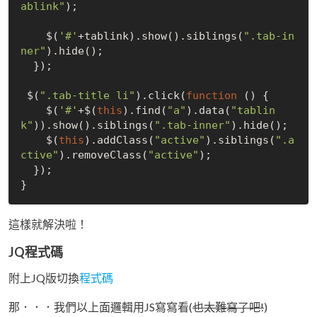
ablink"
);

    $(
'#'
+tablink).show().siblings(
".tab-in
ner"
).hide();

  });

 $(
".tab-title li"
).click(
function
 (
) 
{

    $(
'#'
+$(
this
).find(
"a"
).data(
"tablin
k"
)).show().siblings(
".tab-inner"
).hide();

    $(
this
).addClass(
"active"
).siblings(
".a
ctive"
).removeClass(
"active"
);

  });

這樣就解決啦！
JQ程式碼
附上JQ版切換
程式碼
那．．．我們以上面邏輯用JS寫寫看(
也太難寫了吧!
)