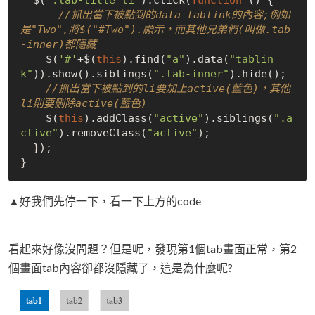
//抓出當下被點到的data-tablink的內容;例如
是"Two",將$("#Two").顯示，而其他兄弟們(叫做.tab
-inner)都隱藏
    $(
'#'
+$(
this
).find(
"a"
).data(
"tablin
k"
)).show().siblings(
".tab-inner"
).hide();

//抓出當下被點到的li要加上active(藍色)，其他
li則要刪除active(藍色)
    $(
this
).addClass(
"active"
).siblings(
".a
ctive"
).removeClass(
"active"
);

  });

▲好我們先停一下，看一下上方的code
看起來好像沒問題？但是呢，發現第1個tab畫面正常，第2
個畫面tab內容卻都沒隱藏了，這是為什麼呢?