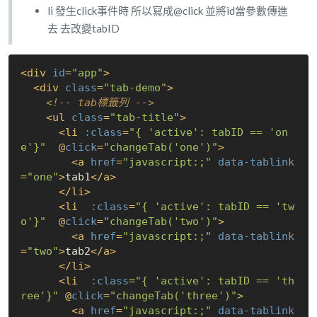
li 發生click事件時 所以寫成@click 並將id當參數傳進
去 去改變tabID
<
div
id
=
"app"
>
<
div
class
=
"tab-demo"
>
<!-- tab標籤列 -->
<
ul
class
=
"tab-title"
>
<
li
:class
=
"
{ 'active': tabID == 'on
e'}
"
  @
click
=
"changeTab('one')"
>
<
a
href
=
"javascript:;"
data-tablink
=
"one"
>
tab1
</
a
>
</
li
>
<
li
:class
=
"
{ 'active': tabID == 'tw
o'}
"
  @
click
=
"changeTab('two')"
>
<
a
href
=
"javascript:;"
data-tablink
=
"two"
>
tab2
</
a
>
</
li
>
<
li
:class
=
"
{ 'active': tabID == 'th
ree'}
"
 @
click
=
"changeTab('three')"
>
<
a
href
=
"javascript:;"
data-tablink