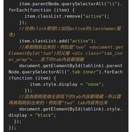
    item.parentNode.query
SelectorAll(
"li"
)
.
for
Each(
function
 (
item
)
 {

      item.classList.remove(
"active"
);

    });

//在將click那個li加回active的classname(藍
色)
    item.classList.add(
"active"
);

//將剛剛抓出來的，例如是"two" >document.get
ElementById("two")的父層 <div class="tab_inn
er_wrap">...底下的tab內容都隱藏
    document.get
ElementById(
tablink
)
.parent
Node.query
SelectorAll(
".tab-inner"
)
.for
Each
(
function
 (
item
)
 {

        item.style.display = 
"none"
;

      });

//因為剛剛是做全部底下的tab內容都隱藏，所以要
再將剛剛抓出來的，例如是"two" tab內容秀出來
    document.get
ElementById(
tablink
)
.style.
display = 
"block"
;

  });
