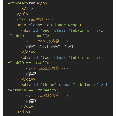
=
"three"
>
tab3
</
a
>
</
li
>
</
ul
>
<!-- tab內容 -->
<
div
class
=
"tab-inner-wrap"
>
<
div
id
=
"one"
class
=
"tab-inner"
v-if
=
"tabID == 'one'"
>
<!-- tab1的內容 -->
        內容1 內容1 內容1 內容1

</
div
>
<
div
id
=
"two"
class
=
"tab-inner"
v-if
=
"tabID == 'two'"
>
<!-- tab2的內容 -->
        內容2

</
div
>
<
div
id
=
"three"
class
=
"tab-inner"
v-i
f
=
"tabID == 'three'"
>
<!-- tab3的內容 -->
        內容3

</
div
>
</
div
>