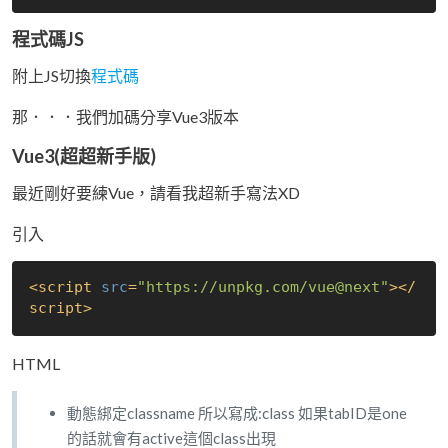
程式碼JS
附上JS切換
程式碼
那．．．我們加碼分享Vue3版本
Vue3(超超新手版)
最近剛好要練Vue，請看我超新手寫法XD
引入
<
script
src
=
"https://unpkg.com/vue@next"
>
</
script
>
HTML
動態綁定classname 所以寫成:class 如果tabID是one
的話就會有active這個class出現