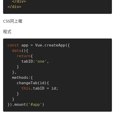
</
div
>
</
div
>
CSS同上喔
程式
const
 app = Vue.createApp({

data
(){

return
{

      tabID:
'one'
,

    }

  },

  methods:{

    changeTab(id){

this
.tabID = id;

    }

  }

}).mount(
'#app'