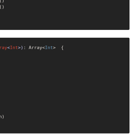
)

)

ray
<
Int
>)
: Array<
Int
>  {

)
