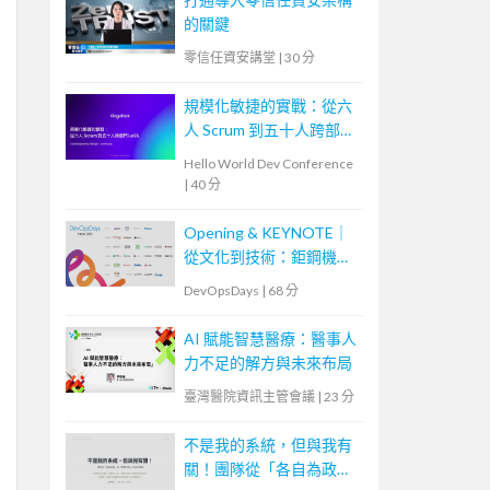
的關鍵
零信任資安講堂
|
30 分
規模化敏捷的實戰：從六
人 Scrum 到五十人跨部門
LeSS
Hello World Dev Conference
|
40 分
Opening & KEYNOTE｜
從文化到技術：鉅鋼機械
的敏捷實踐與數位轉型之
DevOpsDays
|
68 分
路
AI 賦能智慧醫療：醫事人
力不足的解方與未來布局
臺灣醫院資訊主管會議
|
23 分
不是我的系統，但與我有
關！團隊從「各自為政」