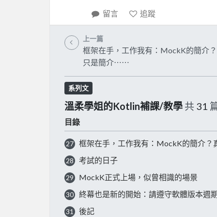
留言
追蹤
上一篇
框架在手，工作我有：MockK的簡介
只是簡介⋯⋯
系列文
溫柔學姐的Kotlin補課/教學
共
31
目錄
框架在手，工作我有：MockK的簡介？
27
考試的日子
28
MockK正式上場，似曾相識的場景
29
終幕也是新的開始：請遵守軟體版本週
30
後記
31