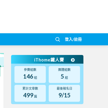
登入/註冊
iThome鐵人賽
參賽組數
團體組數
146
5
組
組
累計文章數
最後報名日
499
9/15
篇