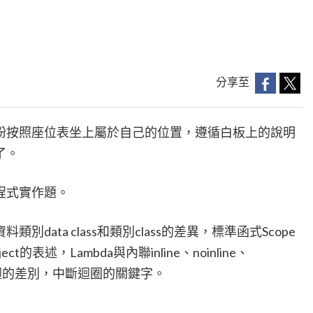
分享至
紛按照座位表坐上屬於自己的位置，遵循白板上的說明
了。
程式實作題。
data class和類別class的差異，標準函式Scope
ject的表述，Lambda與內聯inline、noinline、
迴和遞迴的差別，中斷迴圈的關鍵字。