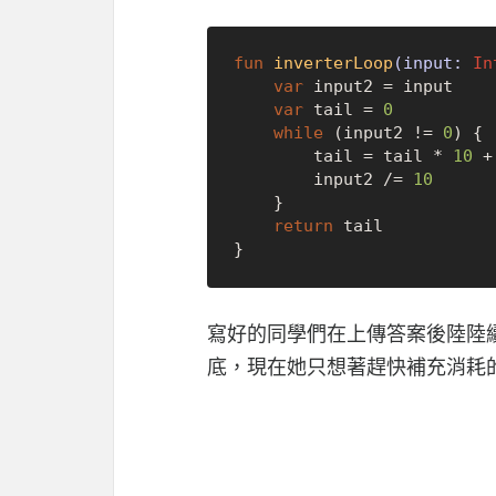
fun
inverterLoop
(input: 
In
var
 input2 = input

var
 tail = 
0
while
 (input2 != 
0
) {

        tail = tail * 
10
 +
        input2 /= 
10
    }

return
 tail

寫好的同學們在上傳答案後陸陸
底，現在她只想著趕快補充消耗