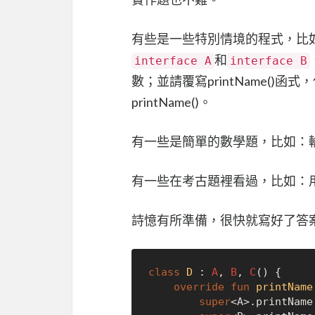
有些是一些特別情境的程式，比
和
interface A
interface B
數；並請覆寫printName()
printName()。
有一些是簡單的數學題，比如：
有一些在考古題裡看過，比如：
詩憶有所準備，很快就寫好了答
class
D
 : 
A
, 
B
, 
C
() {

override
fun
printName
super
<A>.printName(