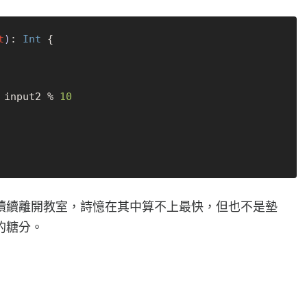
t
)
: 
Int
 {

 input2 % 
10
續續離開教室，詩憶在其中算不上最快，但也不是墊
的糖分。