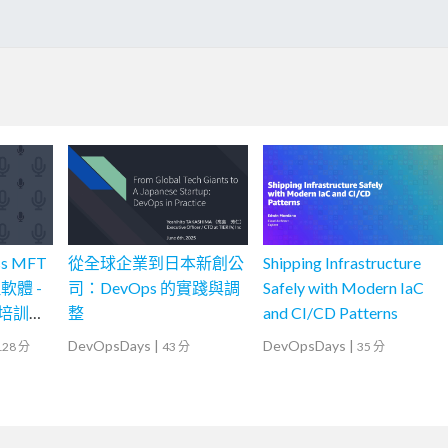
ss MFT
從全球企業到日本新創公
Shipping Infrastructure
體 -
司：DevOps 的實踐與調
Safely with Modern IaC
r 培訓課
整
and CI/CD Patterns
DevOpsDays
|
DevOpsDays
|
128 分
43 分
35 分