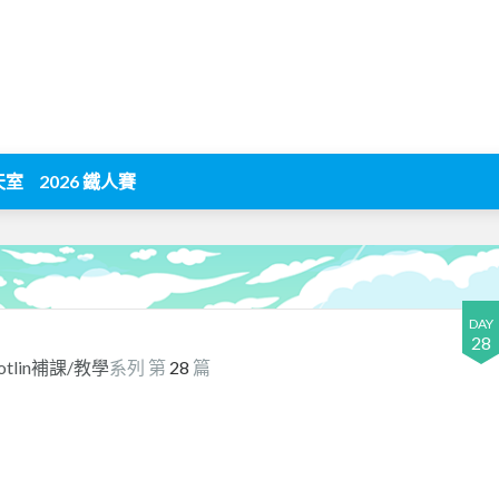
天室
2026 鐵人賽
DAY
28
tlin補課/教學
系列 第
28
篇