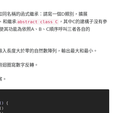
如同名稱的函式繼承：請寫一個D類別，擴展
、和繼承
，其中C的建構子沒有參
abstract class C
函式，使其功能為依照A、B、C順序呼叫三者各自的
輸入長度大於零的自然數陣列，輸出最大和最小。
用迴圈寫數字反轉。
案。
()
 {

)
