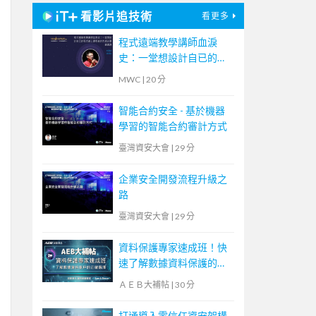
看影片追技術
看更多
程式遠端教學講師血淚
史：一堂想設計自已的程
式線上課程者的先修必要
MWC
|
20 分
通識課
智能合約安全 - 基於機器
學習的智能合約審計方式
臺灣資安大會
|
29 分
企業安全開發流程升級之
路
臺灣資安大會
|
29 分
資料保護專家速成班！快
速了解數據資料保護的正
確選擇【宏碁資訊網路學
ＡＥＢ大補帖
|
30 分
堂】
打通導入零信任資安架構