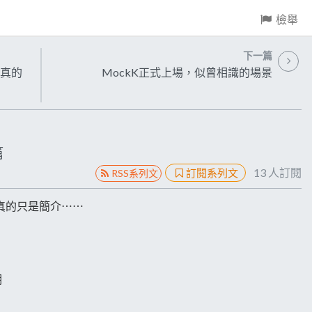
檢舉
下一篇
？真的
MockK正式上場，似曾相識的場景
篇
13
人訂閱
訂閱系列文
RSS系列文
真的只是簡介⋯⋯
期