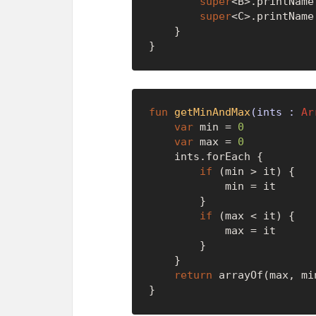
super
<B>.printName(
super
<C>.printName(
    }

fun
getMinAndMax
(ints : 
Ar
var
 min = 
0
var
 max = 
0
    ints.forEach {

if
 (min > it) {

        	min = it

        }

if
 (max < it) {

        	max = it

        }

    }

return
 arrayOf(max, min