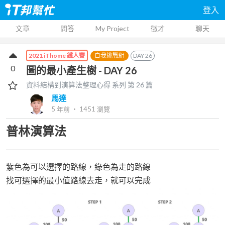
登入
文章
問答
My Project
徵才
聊天
自我挑戰組
DAY
26
2021 iThome 鐵人賽
0
圖的最小產生樹 - DAY 26
資料結構到演算法整理心得
系列 第
26
篇
馬達
5 年前
‧
1451
瀏覽
普林演算法
紫色為可以選擇的路線，綠色為走的路線
找可選擇的最小值路線去走，就可以完成