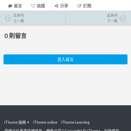
留言
追蹤
分享
訂閱
此系列
此系列
上一篇
下一篇
0
則留言
登入留言
iThome 服務
iThome online
iThome Learning
電週文化事業版權所有、轉載必究 | Copyright © iThome
刊登廣告