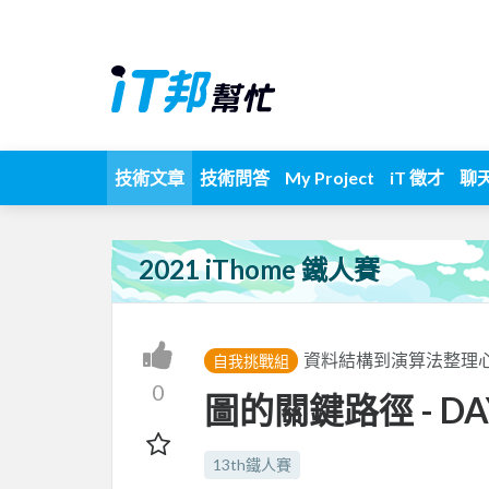
技術文章
技術問答
My Project
iT 徵才
聊
2021 iThome 鐵人賽
資料結構到演算法整理
自我挑戰組
0
圖的關鍵路徑 - DAY
13th鐵人賽