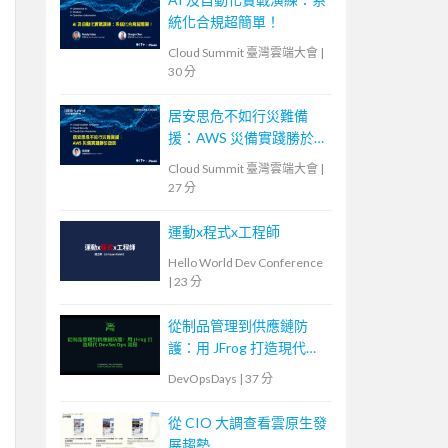
統化合規超簡單！
Cloud Summit 臺灣雲端大會
|
30 分
居安思危不如行災難備
援：AWS 災備實踐勝於空
談
Cloud Summit 臺灣雲端大會
|
27 分
運動x程式x工程師
Hello World Dev Conference
|
23 分
從制品管理到供應鏈防
護：用 JFrog 打造現代
DevSecOps 流程
DevOpsDays
|
37 分
從 CIO 大調查看雲原生發
展趨勢