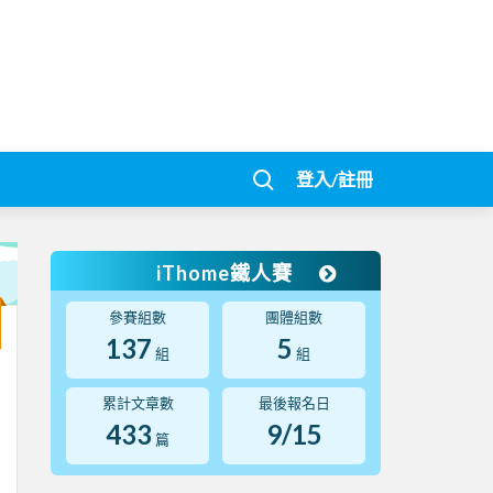
登入/註冊
iThome鐵人賽
參賽組數
團體組數
137
5
組
組
累計文章數
最後報名日
433
9/15
篇