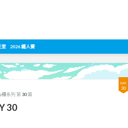
天室
2026 鐵人賽
DAY
30
心得
系列 第
30
篇
 30