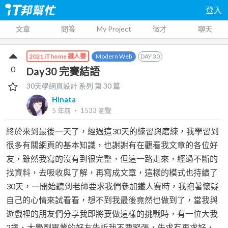
登入
文章
問答
My Project
徵才
聊天
Modern Web
DAY
30
2021 iThome 鐵人賽
0
Day30 完賽結語
30天學網頁設計
系列 第
30
篇
Hinata
5 年前
‧
1533
瀏覽
終於來到最後一天了，經過這30天的練習與磨練，我學習到
很多有關網頁的基本知識，也謝謝有在觀看我文章的各位好
友，雖然我寫的沒有到很完整，但這一路走來，經過不斷的
找資料，去吸收與了解，再寫成文章，這樣的模式也持續了
30天，一開始聽到老師要求我們參加鐵人賽時，我抱著懷疑
自己的心情來試看看，想不到我最後竟然也做到了，當我與
遊戲裡的朋友們分享我即將要做這樣的挑戰時，有一位大我
2歲、大學剛畢業的好友告訴我不要緊張，先求有再求好，