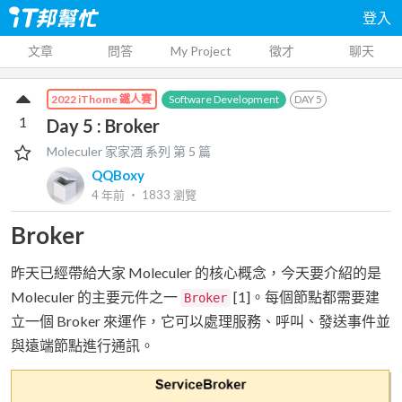
登入
文章
問答
My Project
徵才
聊天
Software Development
DAY
5
2022 iThome 鐵人賽
1
Day 5 : Broker
Moleculer 家家酒
系列 第
5
篇
QQBoxy
4 年前
‧
1833
瀏覽
Broker
昨天已經帶給大家 Moleculer 的核心概念，今天要介紹的是
Moleculer 的主要元件之一
[1]。每個節點都需要建
Broker
立一個 Broker 來運作，它可以處理服務、呼叫、發送事件並
與遠端節點進行通訊。