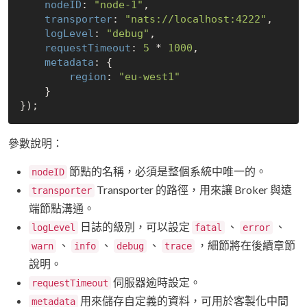
nodeID
: 
"node-1"
,

transporter
: 
"nats://localhost:4222"
,

logLevel
: 
"debug"
,

requestTimeout
: 
5
 * 
1000
,

metadata
: {

region
: 
"eu-west1"
    }

參數說明：
節點的名稱，必須是整個系統中唯一的。
nodeID
Transporter 的路徑，用來讓 Broker 與遠
transporter
端節點溝通。
日誌的級別，可以設定
、
、
logLevel
fatal
error
、
、
、
，細節將在後續章節
warn
info
debug
trace
說明。
伺服器逾時設定。
requestTimeout
用來儲存自定義的資料，可用於客製化中間
metadata