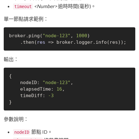
<Number>
逾時時間(毫秒)。
timeout
單一節點請求範例：
broker.ping(
"node-123"
, 
1000
)

    .then(
res
 =>
輸出：
{

    nodeID: 
"node-123"
,

    elapsedTime: 
16
,

    timeDiff: 
-3
參數說明：
節點 ID。
nodeID