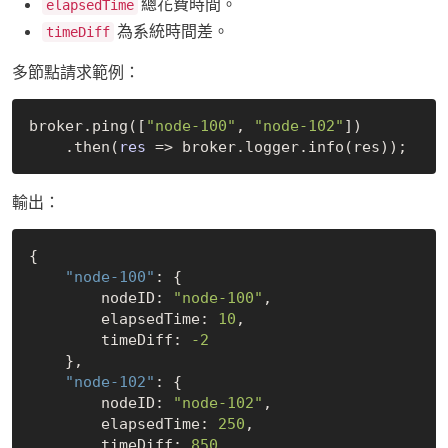
總花費時間。
elapsedTime
為系統時間差。
timeDiff
多節點請求範例：
broker.ping([
"node-100"
, 
"node-102"
])

    .then(
res
 =>
輸出：
{ 

"node-100"
: {

        nodeID: 
"node-100"
,

        elapsedTime: 
10
,

        timeDiff: 
-2
    },

"node-102"
: {

        nodeID: 
"node-102"
,

        elapsedTime: 
250
,

        timeDiff: 
850