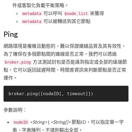
件或客製化負載平衡策略。
可以呼叫
來獲得
metadata
$node.list
可以被轉送到其它節點
metadata
Ping
網路環境是複雜且動態的，難以保證連線品質及其有效性，
為了確保在多個節點間的連線是否正常，我們可以透過
方法測試封包是否能達到指定或全部的遠端節
broker.ping
點，它可以返回延遲時間、時間差資訊來判斷節點是否正常
運作。
參數說明：
<String>
|
<String[]>
節點ID，可以指定單一字
nodeID
串、字串陣列，不填則輸出全部。