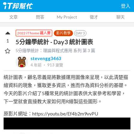
登入
文章
問答
My Project
徵才
聊天
影片教學
DAY
3
2022 iThome 鐵人賽
1
5分鐘學統計 - Day3 統計圖表
5分鐘學統計：理論與程式應用
系列 第
3
篇
stevengg3463
4 年前
‧
913
瀏覽
統計圖表，顧名思義是將數據運用圖像來呈現，以此清楚描
繪資料的現象，獲取更多資訊，進而作為資料分析的基礎。
今天的影片介紹了5種常見的統計圖表供大家參考和學習，
下一堂就會直接教大家如何用R繪製這些圖形。
原影片網址：https://youtu.be/Ef4b2m9vvPU