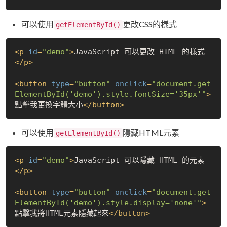
可以使用
更改CSS的樣式
getElementById()
<
p
id
=
"demo"
>
JavaScript 可以更改 HTML 的樣式
</
p
>
<
button
type
=
"button"
onclick
=
"document.get
ElementById('demo').style.fontSize='35px'"
>
點擊我更換字體大小
</
button
>
可以使用
隱藏HTML元素
getElementById()
<
p
id
=
"demo"
>
JavaScript 可以隱藏 HTML 的元素
</
p
>
<
button
type
=
"button"
onclick
=
"document.get
ElementById('demo').style.display='none'"
>
點擊我將HTML元素隱藏起來
</
button
>