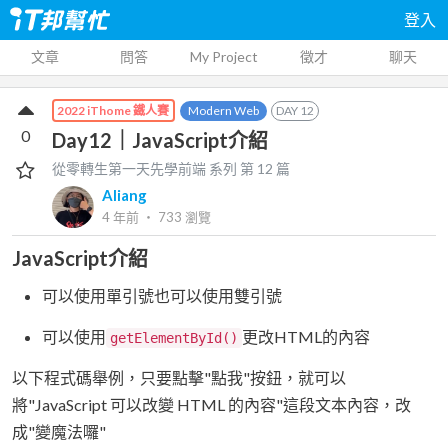
登入
文章
問答
My Project
徵才
聊天
Modern Web
DAY
12
2022 iThome 鐵人賽
0
Day12｜JavaScript介紹
從零轉生第一天先學前端
系列 第
12
篇
Aliang
4 年前
‧
733
瀏覽
JavaScript介紹
可以使用單引號也可以使用雙引號
可以使用
更改HTML的內容
getElementById()
以下程式碼舉例，只要點擊"點我"按鈕，就可以
將"JavaScript 可以改變 HTML 的內容"這段文本內容，改
成"變魔法囉"