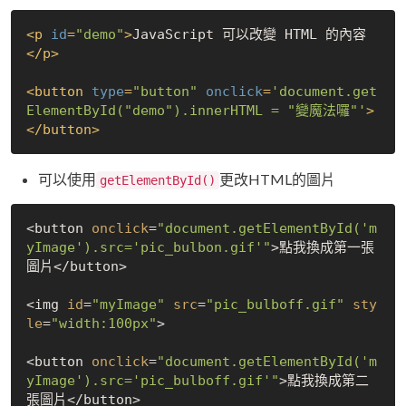
<
p
id
=
"demo"
>
JavaScript 可以改變 HTML 的內容
</
p
>
<
button
type
=
"button"
onclick
=
'document.get
ElementById("demo").innerHTML = "變魔法囉"'
>
</
button
>
可以使用
更改HTML的圖片
getElementById()
<button 
onclick
=
"document.getElementById('m
yImage').src='pic_bulbon.gif'"
>點我換成第一張
圖片</button>

<img 
id
=
"myImage"
src
=
"pic_bulboff.gif"
sty
le
=
"width:100px"
>

<button 
onclick
=
"document.getElementById('m
yImage').src='pic_bulboff.gif'"
>點我換成第二