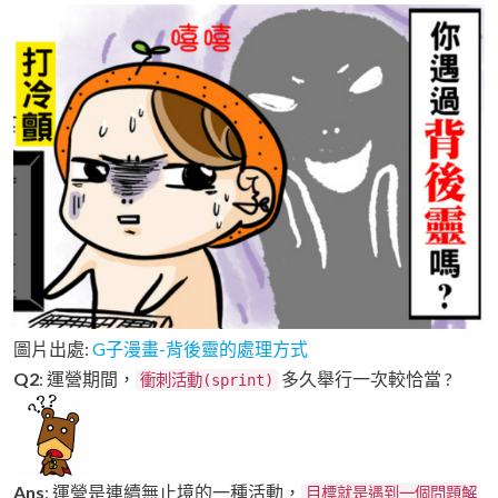
圖片出處:
G子漫畫-背後靈的處理方式
Q2
: 運營期間，
多久舉行一次較恰當 ?
衝刺活動(sprint)
Ans
: 運營是連續無止境的一種活動，
目標就是遇到一個問題解