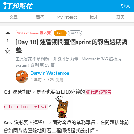
登入
文章
問答
My Project
徵才
聊天
Agile
DAY
18
2022 iThome 鐵人賽
1
[Day 18] 運營期間整個sprint的報告週期調
整
工具從來不是問題，知識才是力量 ! Microsoft 365 照樣玩
Scrum !
系列 第
18
篇
Darwin Watterson
4 年前
‧
829
瀏覽
Q1
: 運營期間，是否也要每日10分鐘的
疊代追蹤報告
?
(iteration review)
Ans
: 沒必要。運營中，面對客戶的業務專員，在問題排除前
會如同背後靈般地盯著工程師或程式設計師。