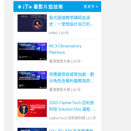
看影片追技術
看更多
程式遠端教學講師血淚
史：一堂想設計自已的程
式線上課程者的先修必要
MWC
|
20 分
通識課
NC3 Observatory
Platform
臺灣資安大會
|
20 分
供應鏈資安威脅加劇，劃
分角色及權利義務為防禦
致勝關鍵
臺灣資安大會
|
32 分
2022 CipherTech 亞利安
科技 Solution Day 議程 -
如何做好資料庫存取安
CipherTech 亞利安科技
|
21 分
控，達成事前防護與事後
追蹤稽核
Vite 的 HMR 是怎麼運作