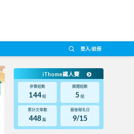
登入/註冊
iThome鐵人賽
參賽組數
團體組數
144
5
組
組
累計文章數
最後報名日
448
9/15
篇