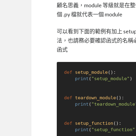
顧名思義，module 等級就是在整個
個 .py 檔就代表一個 module
可以看到下面的範例有加上 setup_m
法，也請務必要確認函式的名稱必須
函式
def
setup_module
():

print
(
"setup_module"
)

def
teardown_module
():

print
(
"teardown_module
def
setup_function
():

print
(
"setup_function"