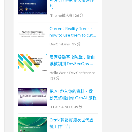
的
iThome鐵人賽
|
26 分
Current Reality Trees -
how to use them to cut
through dev & ops
DevOpsDays
|
39 分
problems
國家級駭客攻防戰：從血
淚教訓到 DevSecOps 實
踐
Hello World Dev Conference
|
39 分
把 AI 帶入你的資料．啟
動完整端到端 GenAI 旅程
IT EXPLAINED
|
35 分
Citrix 輕鬆實踐次世代虛
擬工作平台