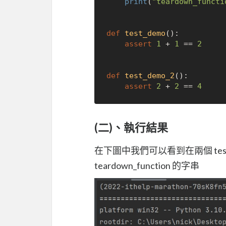
print
(
"teardown_functi
def
test_demo
():

assert
1
 + 
1
 == 
2
def
test_demo_2
():

assert
2
 + 
2
 == 
4
(二)、執行結果
在下圖中我們可以看到在兩個 test ca
teardown_function 的字串