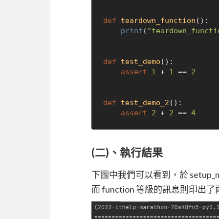
def
teardown_function
():

print
(
"teardown_functi
def
test_demo
():

assert
1
 + 
1
 == 
2
def
test_demo_2
():

assert
2
 + 
2
 == 
4
(二)、執行結果
下圖中我們可以看到，於 setup_mo
而 function 等級的訊息則印出