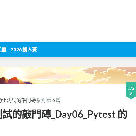
天室
2026 鐵人賽
DAY
6
與自動化測試的敲門磚
系列 第
6
篇
試的敲門磚_Day06_Pytest 的
n