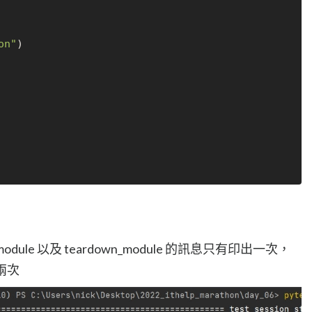
on"
)

dule 以及 teardown_module 的訊息只有印出一次，
了兩次