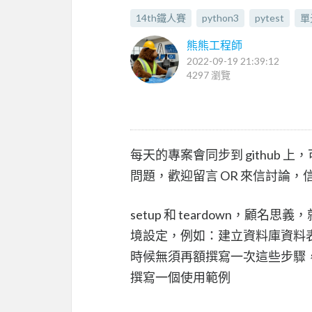
14th鐵人賽
python3
pytest
單
熊熊工程師
2022-09-19 21:39:12
4297 瀏覽
每天的專案會同步到 github 上
問題，歡迎留言 OR 來信討論，
setup 和 teardown，
境設定，例如：建立資料庫資料表、建立
時候無須再額撰寫一次這些步驟，下面會
撰寫一個使用範例