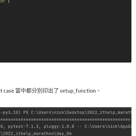
on"
)

se 當中都分別印出了 setup_function、