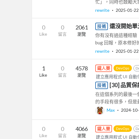
忙」，同時也鼓勵大
rewrite
‧
2025-01-22
還沒開始單
技術
0
0
2061
Like
留言
瀏覽
你有沒有過這種經驗：
bug 回報，原本修
rewrite
‧
2025-01-22
1
0
4578
鐵人賽
DevOps
D
Like
留言
瀏覽
建立應用程式 UI 自動化測試
[30] 品質保
技術
在這個系列的最後一個章節
的手段有很多，但是最
Max
‧
2024-10
0
0
4066
鐵人賽
DevOps
D
Like
留言
瀏覽
建立應用程式 UI 自動化測試