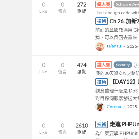
0
0
272
鐵人賽
Software Dev
Like
留言
瀏覽
Just enough cod
Ch 26.
技術
前面的章節教過用 G
掉，可以倒回去重來
taiansu
‧
2025-
0
0
474
鐵人賽
Security
D
Like
留言
瀏覽
我的30天資安攻之路防
【DAY12
技術
觀念整理什麼是 DoS 
對目標伺服器發送大量
Corrina
‧
2025-
走進 PHPU
技術
0
0
2610
Like
留言
瀏覽
為什麼要學 PHPU