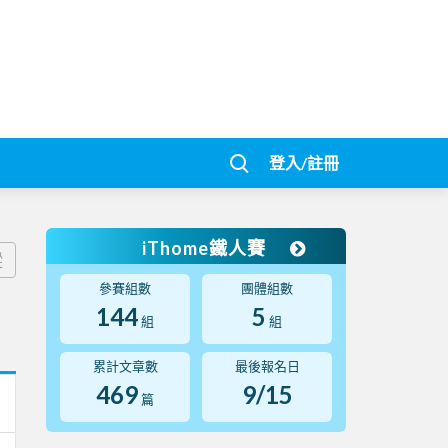
登入/註冊
iThome鐵人賽
蹤
參賽組數
團體組數
144
5
組
組
累計文章數
最後報名日
469
9/15
篇