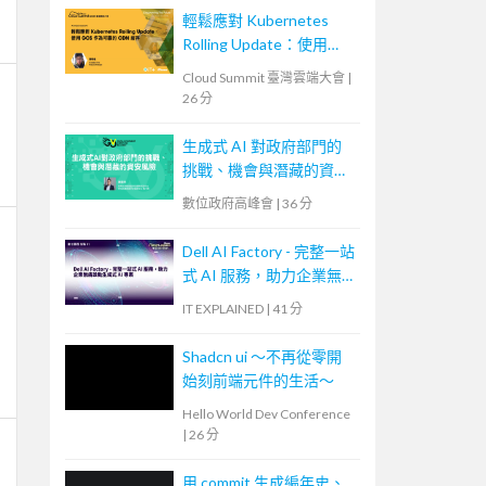
輕鬆應對 Kubernetes
Rolling Update：使用
GCS 作為可靠的 CDN 緩
Cloud Summit 臺灣雲端大會
|
存
26 分
生成式 AI 對政府部門的
挑戰、機會與潛藏的資安
風險
數位政府高峰會
|
36 分
Dell AI Factory - 完整一站
式 AI 服務，助力企業無
痛啟動生成式 AI 專案
IT EXPLAINED
|
41 分
Shadcn ui ～不再從零開
始刻前端元件的生活～
Hello World Dev Conference
|
26 分
用 commit 生成編年史、