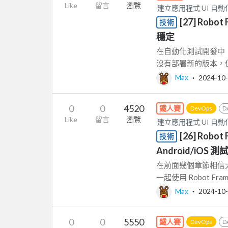
Like
留言
瀏覽
建立應用程式 UI 自動化測試
[27] Rob
技術
穩定
在自動化測試開發中，
沒有部署新的版本，但
Max
‧
2024-10
0
0
4520
鐵人賽
DevOps
D
Like
留言
瀏覽
建立應用程式 UI 自動化測試
[26] Robo
技術
Android/iOS
在前面幾個章節相信大
一起使用 Robot F
Max
‧
2024-10
0
0
5550
鐵人賽
DevOps
D