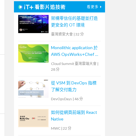
看影片追技術
看更多
架構零信任的基礎並打造
更安全的 OT 環境
臺灣資安大會
|
32 分
Monolithic application 於
AWS OpsWorks+Chef 的
Multi-Region 自動化維運
Cloud Summit 臺灣雲端大會
|
管理實例
28 分
從 VSM 到 DevOps 指標
了解交付能力
DevOpsDays
|
46 分
如何從網頁前端到 React
Native
MWC
|
22 分