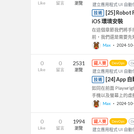
Like
留言
瀏覽
建立應用程式 UI 自動化測試
[25] Robo
技術
iOS 環境安裝
在這個章節我們將手把手
前，我們還是需要先知道
Max
‧
2024-10
0
0
2531
鐵人賽
DevOps
D
Like
留言
瀏覽
建立應用程式 UI 自動化測試
[24] A
技術
如同在前面 Playw
手機以及螢幕上的虛擬
Max
‧
2024-10
0
0
1994
鐵人賽
DevOps
D
Like
留言
瀏覽
建立應用程式 UI 自動化測試