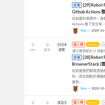
[29] Rob
技術
Github Actions
在前面的章節中，我們針對了如
Actions 做了些分
Max
‧
2024-10
0
0
5554
鐵人賽
DevOps
D
Like
留言
瀏覽
建立應用程式 UI 自動化測試
[28] Robo
技術
BrowserStac
在前面我們都是透過
的，而且相較於模擬
遇到...
Max
‧
2024-10
0
0
3023
鐵人賽
DevOps
D