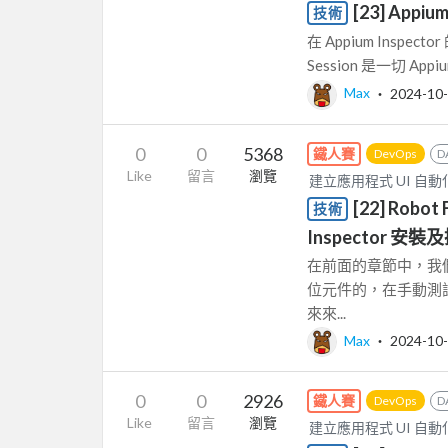
[23] Appium
技術
在 Appium Inspec
Session 是一切 Appium
Max
‧
2024-10
0
0
5368
鐵人賽
DevOps
D
Like
留言
瀏覽
建立應用程式 UI 自動化測試
[22] Robo
技術
Inspector 安
在前面的章節中，我
位元件的，在手動測
來來...
Max
‧
2024-10
0
0
2926
鐵人賽
DevOps
D
Like
留言
瀏覽
建立應用程式 UI 自動化測試