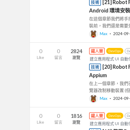
[21] Robo
技術
Android 環境安
在這個章節我們將手把手
裝前，我們還是需要先知
Max
‧
2024-09
0
0
2824
鐵人賽
DevOps
D
Like
留言
瀏覽
建立應用程式 UI 自動化測試
[20] Robo
技術
Appium
在上一個章節，我們已
覽器改制移動裝置 (但
Max
‧
2024-09
0
0
1816
鐵人賽
DevOps
D
Like
留言
瀏覽
建立應用程式 UI 自動化測試