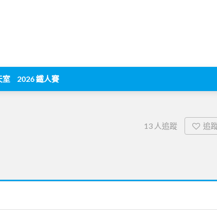
天室
2026 鐵人賽
追
13
人追蹤