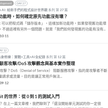
elopment
DAY 27
e with AI: 給新手們的程式設計世界觀
系列 第
27
篇
 加新功能時，如何確定原先功能沒有壞？
it 可以把程式碼「儲存版本」，這樣加新功能時，如果發現舊功能壞
。不過這裡有另外一個問題，就是「我們如何發現舊的功能有沒有...
10-11
AY 12
身修練：實戰×工具×AI全紀錄
系列 第
12
篇
】駭客攻擊/DoS 攻擊觀念與基本實作整理
攻擊？DoS（Denial of Service） 阻斷服務攻擊，指的是攻擊者不斷
請求或流量，目的是讓正常用戶無法...
09-12
nit 的世界：從 0 到 1 的測試入門
nit？ 在上一篇文章裡，我們聊到了「還沒開始單元測試的你一定很