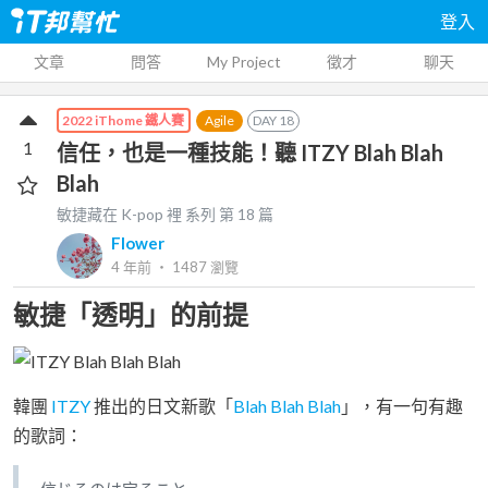
登入
文章
問答
My Project
徵才
聊天
Agile
DAY
18
2022 iThome 鐵人賽
1
信任，也是一種技能！聽 ITZY Blah Blah
Blah
敏捷藏在 K-pop 裡
系列 第
18
篇
Flower
4 年前
‧
1487
瀏覽
敏捷「透明」的前提
韓團
ITZY
推出的日文新歌「
Blah Blah Blah
」，有一句有趣
的歌詞：