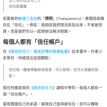
信じるのは宝ること
信任是寶藏
若要做到
敏捷三支柱
的「
透明
」(Transparency)，基礎是組織
存在「信任」。例如：我相信我把壞消息說出來，不會被怪
罪，而是我們可以一起想辦法解決問題。
每個人都有「信任帳戶」
在《
高效信任力：達成目標的極速能量
》這本書中，作者小
史蒂芬．柯維提出這個觀點：
信任是一種會帶動經濟成長、可以習得、也可以測量的技
能。
我在柯維家族的《
高效信任力
》課程中學到，每個人都有一
個「信任帳戶」。
當我實踐自己的承諾，展現自己值得被信任，就可以賺取