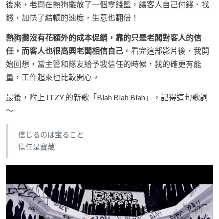
後來，老闆在熱狗攤放了一個零錢籃，讓客人自己付錢、找
錢，加快了結帳的速度，生意也翻倍！
熱狗攤沒有花額外的成本促銷，靠的只是老闆對客人的信
任，而客人也很高興老闆相信自己
。看完這部影片後，我開
始回想，當主管和隊友給予我信任的時候，我的確更有能
量，工作起來也比較開心。
最後，附上 ITZY 的新歌「Blah Blah Blah」，記得這句歌詞
～
信じるのは宝ること
信任是寶藏