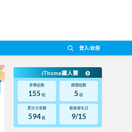
登入/註冊
iThome鐵人賽
參賽組數
團體組數
155
5
組
組
累計文章數
最後報名日
594
9/15
篇