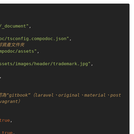
/_document"
,
oc/tsconfig.compodoc.json"
,
部資產文件夾
mpodoc/assets"
,
ssets/images/header/trademark.jpg"
,
,
itbook”（laravel、original、material、post
vagrant）
true
,
true
,