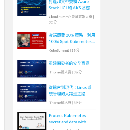
打造超大型規模 Azure
Stack HCI 和 AKS 基礎架
構
Cloud Summit 臺灣雲端大會
|
32 分
雲端節費 20% 策略：利用
100% Spot Kubernetes
打造低成本、高可靠應用
KubeSummit
|
39 分
架構
重建開發者的安全直覺
iThome鐵人賽
|
36 分
從遠古到現代：Linux 系
統管理的大躍進之路
iThome鐵人賽
|
39 分
Protect Kubernetes
secret and data with
Thales CipherTrust