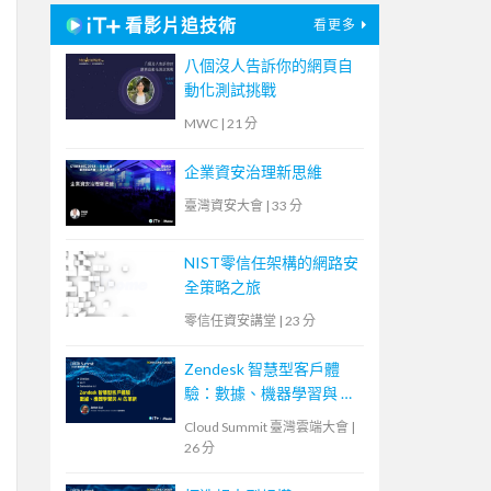
看影片追技術
看更多
八個沒人告訴你的網頁自
動化測試挑戰
MWC
|
21 分
企業資安治理新思維
臺灣資安大會
|
33 分
NIST零信任架構的網路安
全策略之旅
零信任資安講堂
|
23 分
Zendesk 智慧型客戶體
驗：數據、機器學習與 AI
的革新
Cloud Summit 臺灣雲端大會
|
26 分