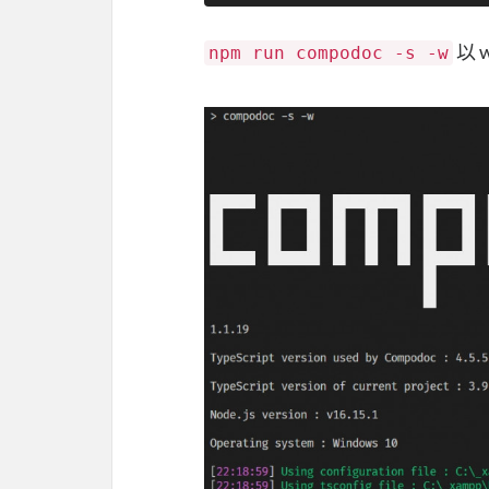
以 w
npm run compodoc -s -w