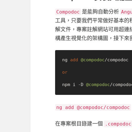
是能夠自動分析
Compodoc
Ang
工具，只要我們平常做好基本的
解文件，專案註解網站可用超連
構產生視覺化的架構圖，接下來
ng 
add
@compodoc
/
compodoc

or
npm i 
-
D 
@compodoc
/
ng add @compodoc/compodoc
在專案根目錄建一個
.compodoc