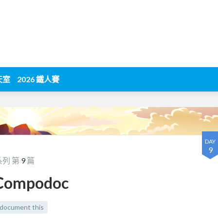
天室
2026 鐵人賽
DAY
9
系列 第
9
篇
ompodoc
document this