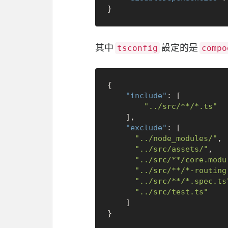
}
其中
設定的是
tsconfig
compo
{
"include"
:
[
"../src/**/*.ts"
]
,
"exclude"
:
[
"../node_modules/"
,
"../src/assets/"
,
"../src/**/core.modu
"../src/**/*-routing
"../src/**/*.spec.ts
"../src/test.ts"
]
}