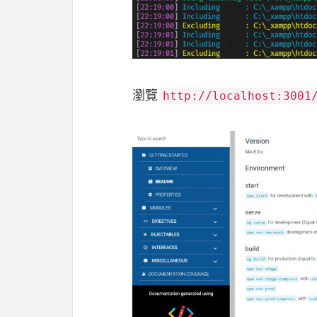
瀏覽
http://localhost:3001