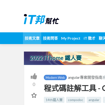
技術文章
技術問答
My Project
iT 徵才
聊
2022 iThome 鐵人賽
angular專案開發指南
Modern Web
0
程式碼註解工具 - C
14th鐵人賽
compodoc
angular