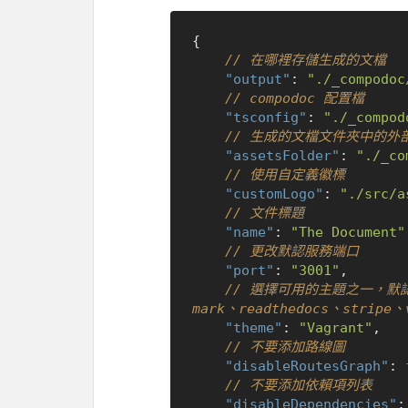
{
// 在哪裡存儲生成的文檔
"output"
:
"./_compodoc
// compodoc 配置檔
"tsconfig"
:
"./_compod
// 生成的文檔文件夾中的外
"assetsFolder"
:
"./_co
// 使用自定義徽標
"customLogo"
:
"./src/a
// 文件標題
"name"
:
"The Document"
// 更改默認服務端口
"port"
:
"3001"
,
// 選擇可用的主題之一，默認為“g
mark、readthedocs、stripe、
"theme"
:
"Vagrant"
,
// 不要添加路線圖
"disableRoutesGraph"
:
// 不要添加依賴項列表
"disableDependencies"
: