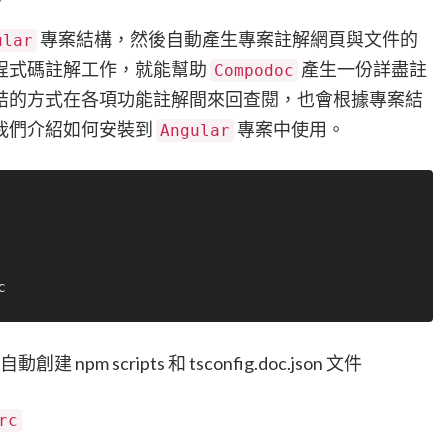
專案結構，然後自動產生專案註解網頁與文件的
ular
程式碼註解工作，就能幫助
產生一份詳盡註
Compodoc
結的方式在各項功能註解間來回查閱，也會根據專案結
我們介紹如何安裝到
專案中使用。
Angular
自動創建 npm scripts 和 tsconfig.doc.json 文件
rc