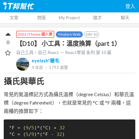
登入
文章
問答
My Project
徵才
聊天
Modern Web
DAY
10
2022 iThome 鐵人賽
0
【D10】 小工具：溫度換算（part 1）
自己工具，自己 React － React學習
系列 第
10
篇
eyelash*睫毛
4 年前
‧
1792
瀏覽
攝氏與華氏
常見的氣溫標記方式為攝氏溫標（degree Celsius）和華氏溫
標（degree Fahrenheit），也就是常見的 °C 或 °F 兩種，這
兩種的換算如下：
°F = (
9
/
5
)*(°C) + 
32
°C = (
5
/
9
)*(°F - 
32