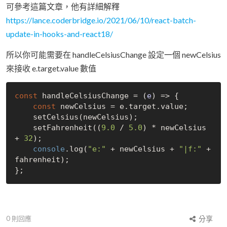
可參考這篇文章，他有詳細解釋
https://lance.coderbridge.io/2021/06/10/react-batch-
update-in-hooks-and-react18/
所以你可能需要在 handleCelsiusChange 設定一個 newCelsius
來接收 e.target.value 數值
const
 handleCelsiusChange = 
(
e
) =>
 {

const
 newCelsius = e.target.value;

    setCelsius(newCelsius);

    setFahrenheit((
9.0
 / 
5.0
) * newCelsius 
+ 
32
);

console
.log(
"e:"
 + newCelsius + 
"|f:"
 + 
fahrenheit);

0
則回應
分享