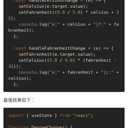
const
 handleCelsiusChange = 
(
e
) =>
 {

    setCelsius(e.target.value);

    setFahrenheit((
9.0
 / 
5.0
) * celsius + 
3
2
);

console
.log(
"e:"
 + celsius + 
"|f:"
 + fa
hrenheit);

  };

const
 handleFahrenheitChange = 
(
e
) =>
 {

    setFahrenheit(e.target.value);

    setCelsius((
5.0
 / 
9.0
) * (fahrenheit - 
32
));

console
.log(
"e:"
 + fahrenheit + 
"|c:"
 + 
celsius);

最後結果如下：
import
 { useState } 
from
"react"
;

function
DegreeChange
(
) 
{
