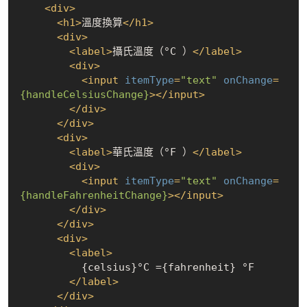
<
div
>
<
h1
>
溫度換算
</
h1
>
<
div
>
<
label
>
攝氏溫度（°C ）
</
label
>
<
div
>
<
input
itemType
=
"text"
onChange
=
{handleCelsiusChange}
>
</
input
>
</
div
>
</
div
>
<
div
>
<
label
>
華氏溫度（°F ）
</
label
>
<
div
>
<
input
itemType
=
"text"
onChange
=
{handleFahrenheitChange}
>
</
input
>
</
div
>
</
div
>
<
div
>
<
label
>
          {celsius}°C ={fahrenheit} °F

</
label
>
</
div
>