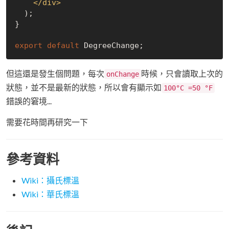
</
div
>
  );

}

export
default
但這還是發生個問題，每次
時候，只會讀取上次的
onChange
狀態，並不是最新的狀態，所以會有顯示如
100°C =50 °F
錯誤的窘境...
需要花時間再研究一下
參考資料
Wiki：攝氏標溫
Wiki：華氏標溫