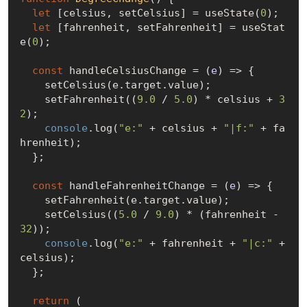
let
 [celsius, setCelsius] = useState(
0
);

let
 [fahrenheit, setFahrenheit] = useStat
e(
0
);

const
 handleCelsiusChange = 
(
e
) =>
 {

    setCelsius(e.target.value);

    setFahrenheit((
9.0
 / 
5.0
) * celsius + 
3
2
);

console
.log(
"e:"
 + celsius + 
"|f:"
 + fa
hrenheit);

  };

const
 handleFahrenheitChange = 
(
e
) =>
 {

    setFahrenheit(e.target.value);

    setCelsius((
5.0
 / 
9.0
) * (fahrenheit - 
32
));

console
.log(
"e:"
 + fahrenheit + 
"|c:"
 + 
celsius);

  };

return
 (
