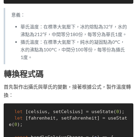
意義：
華氏溫度：在標準大氣壓下，冰的熔點為32℉，水的
沸點為212℉，中間等分180份，每等分為華氏1度。
攝氏溫度：在標準大氣壓下，純水的凝固點為0°C，
水的沸點為100°C，中間分100等份，每等份為攝氏
1度。
轉換程式碼
首先製作出攝氏與華氏的變數，接著根據公式，製作溫度轉
換：
let
 [celsius, setCelsius] = useState(
0
);

let
 [fahrenheit, setFahrenheit] = useStat
e(
0
);
