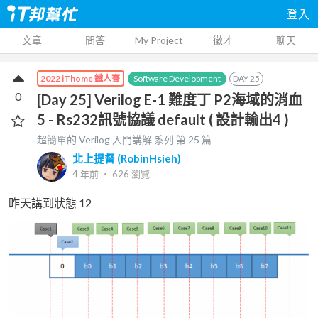
登入
文章
問答
My Project
徵才
聊天
Software Development
DAY
25
2022 iThome 鐵人賽
0
[Day 25] Verilog E-1 難度丁 P2海域的消血
5 - Rs232訊號協議 default ( 設計輸出4 )
超簡單的 Verilog 入門講解
系列 第
25
篇
北上提督 (RobinHsieh)
4 年前
‧
626
瀏覽
昨天講到狀態 12