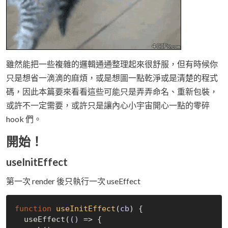
雖然能把一些複雜的邏輯通通整理起來很舒服，但有時候你
只是想省一滴滴的麻煩，或是想圖一點乾淨或是清楚的程式
碼，因此本篇要來看看這些可能只是弄弄命名、重新包裝，
或許不一定需要，或許只是讓內心小宇宙開心一點的零碎
hook 們。
開始！
useInitEffect
第一次 render 後只執行一次 useEffect
function
useInitEffect
(
cb
) 
{

  useEffect(
()
 =>
 {
