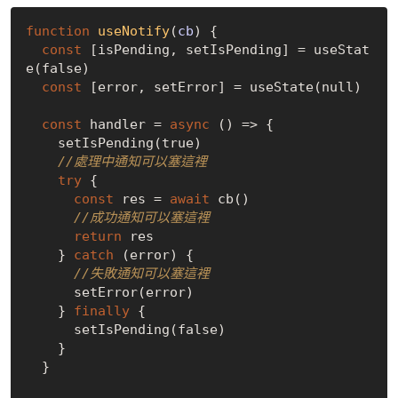
function
useNotify
(
cb
) 
{

const
 [isPending, setIsPending] = useStat
e(
false
)

const
 [error, setError] = useState(
null
)

const
 handler = 
async
 () => {

    setIsPending(
true
)

//處理中通知可以塞這裡
try
 {

const
 res = 
await
 cb()

//成功通知可以塞這裡
return
 res

    } 
catch
 (error) {

//失敗通知可以塞這裡
      setError(error)    

    } 
finally
 {

      setIsPending(
false
)

    }

  }
