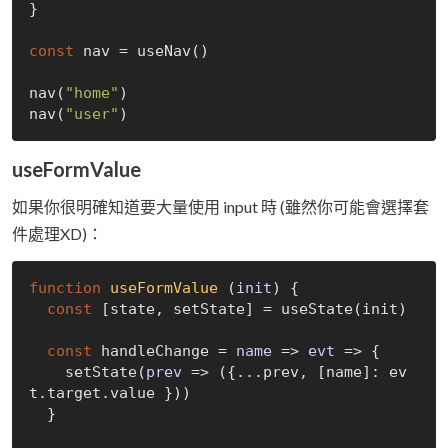
}

const
 nav = useNav()

nav(
"home"
)

nav(
"user"
useFormValue
如果你很明確知道要大量使用 input 時 (雖然你可能會選擇套
件處理XD)：
function
useFormValue
 (
init
) 
{

const
 [state, setState] = useState(init)

const
 handleChange = 
name
 =>
evt
 =>
 {

    setState(
prev
 =>
 ({...prev, [name]: ev
t.target.value }))

  }
