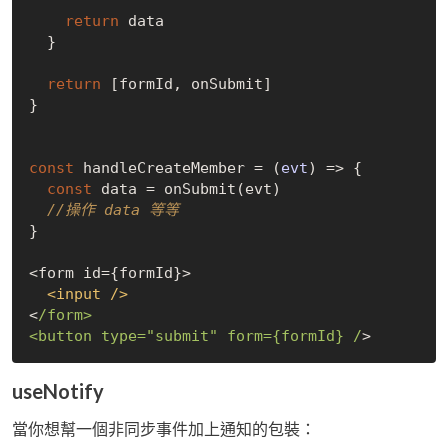
return
 data

  }

return
 [formId, onSubmit]

}

const
 handleCreateMember = 
(
evt
) =>
 {

const
 data = onSubmit(evt)

//操作 data 等等
}

<form id={formId}>

<
input
 />
<
/form>

<button type="submit" form={formId} /
useNotify
當你想幫一個非同步事件加上通知的包裝：