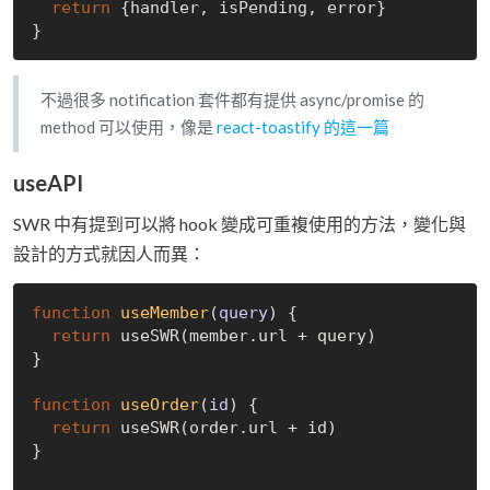
return
 {handler, isPending, error}

不過很多 notification 套件都有提供 async/promise 的
method 可以使用，像是
react-toastify 的這一篇
useAPI
SWR 中有提到可以將 hook 變成可重複使用的方法，變化與
設計的方式就因人而異：
function
useMember
(
query
) 
{

return
 useSWR(member.url + query)

}

function
useOrder
(
id
) 
{

return
 useSWR(order.url + id)

}
