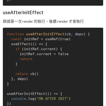
useAfterInitEffect
跳過第一次 render 的執行，後續 render 才會執行
function
useAfterInitEffect
(
cb, deps
) 
{

const
 initRef = useRef(
true
)

  useEffect(
()
 =>
 {

if
 (initRef.current) {

      initRef.current = 
false
return
    }

return
 cb()

  }, deps)

}

useAfterInitEffect(
()
 =>
 {

console
.log(
"ON AFTER INIT"
)
