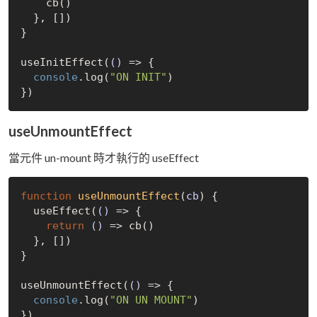
    cb()

  }, [])

}

useInitEffect(
()
 =>
 {

console
.log(
"ON INIT"
)

useUnmountEffect
當元件 un-mount 時才執行的 useEffect
function
useUnmountEffect
(
cb
) 
{

  useEffect(
()
 =>
 {

return
()
 =>
 cb()

  }, [])

}

useUnmountEffect(
()
 =>
 {

console
.log(
"ON UN MOUNT"
)
