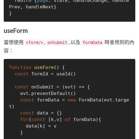
  reutrn {
page
: state, handleChange, handle
Prev, handleNext}  

useForm
當想使用
,
, 以及
時會用到的內
<form/>
onSubmit
formData
容：
function
useForm
(
) 
{

const
 formId = useId()

const
 onSubmit = 
(
evt
) =>
 {

    evt.preventDefault()

const
 formData = 
new
 FormData(evt.targe
t)

const
 data = {}

for
(
const
 [k,v] 
of
 formData){

      data[k] = v

    }
