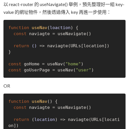
以 react-router 的 useNavigate() 舉例，預先整理好一組 key-
value 的網址物件，然後透過傳入 key 再進一步使用：
function
useNav
(
loaction
) 
{

const
 naviagte = useNavigate()

return
()
 =>
 naviagte(URLs[location])

}

const
 goHome = useNav(
"home"
const
 goUserPage = useNav(
"user"
OR
function
useNav
(
) 
{

const
 naviagte = useNavigate()

return
(
location
) =>
 naviagte(URLs[locati
on])
