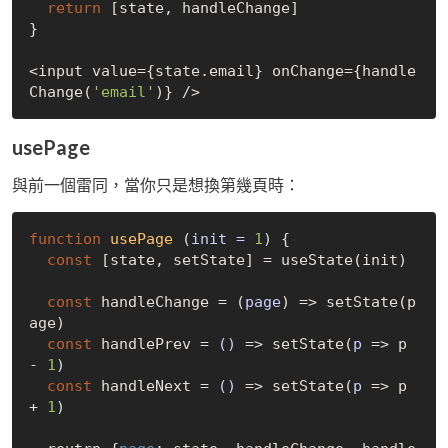
return
 [state, handleChange]

}

<input value={state.email} onChange={handle
Change(
'email'
usePage
與前一個雷同，當你只是想換第幾頁時：
function
usePage
 (
init = 
1
) 
{

const
 [state, setState] = useState(init)

const
 handleChange = 
(
page
) =>
 setState(p
age)

const
 handlePrev = 
()
 =>
 setState(
p
 =>
 p 
- 
1
)

const
 handleNext = 
()
 =>
 setState(
p
 =>
 p 
+ 
1
)
