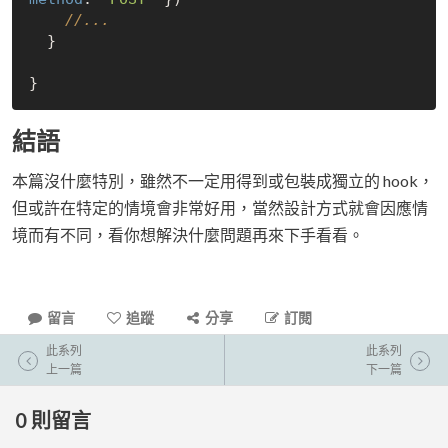
//...
  }

結語
本篇沒什麼特別，雖然不一定用得到或包裝成獨立的 hook，
但或許在特定的情境會非常好用，當然設計方式就會因應情
境而有不同，看你想解決什麼問題再來下手看看。
留言
追蹤
分享
訂閱
此系列
此系列
上一篇
下一篇
0
則留言