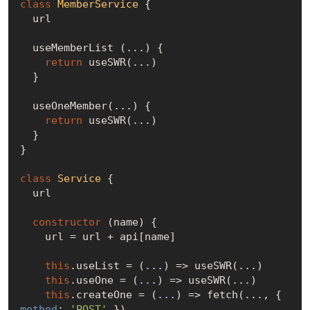
class
MemberService
{

  url

  useMemberList (...) {

return
 useSWR(...)

  }

  useOneMember(...) {

return
 useSWR(...)    

  }                

}

class
Service
{

  url

constructor
 (name) {

    url = url + api[name]

this
.useList = 
(
...
) =>
 useSWR(...)

this
.useOne = 
(
...
) =>
 useSWR(...)

this
.createOne = 
(
...
) =>
 fetch(..., { 
method
: 
'POST'
 })
