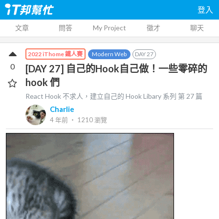
登入
文章
問答
My Project
徵才
聊天
Modern Web
DAY
27
2022 iThome 鐵人賽
0
[DAY 27] 自己的Hook自己做！一些零碎的
hook 們
React Hook 不求人，建立自己的 Hook Libary
系列 第
27
篇
Charlie
4 年前
‧
1210
瀏覽