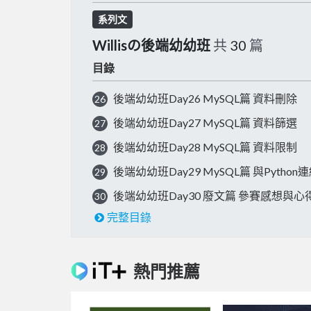
系列文
Willisの後端幼幼班
共
30
篇
目錄
後端幼幼班Day26 MySQL篇 資料刪除
26
後端幼幼班Day27 MySQL篇 資料篩選
27
後端幼幼班Day28 MySQL篇 資料限制
28
後端幼幼班Day29 MySQL篇 與Python
29
後端幼幼班Day30 廢文篇 參賽感想與心
30
完整目錄
熱門推薦