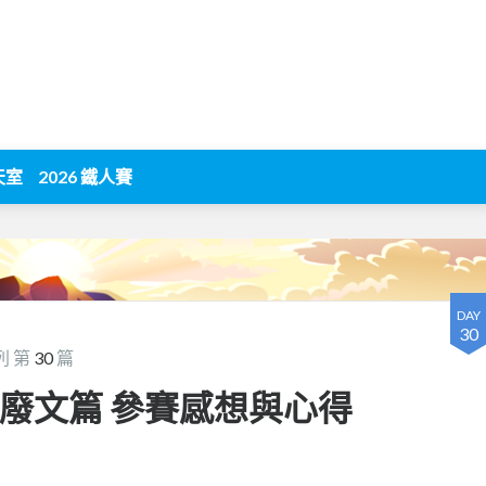
天室
2026 鐵人賽
DAY
30
列 第
30
篇
0 廢文篇 參賽感想與心得