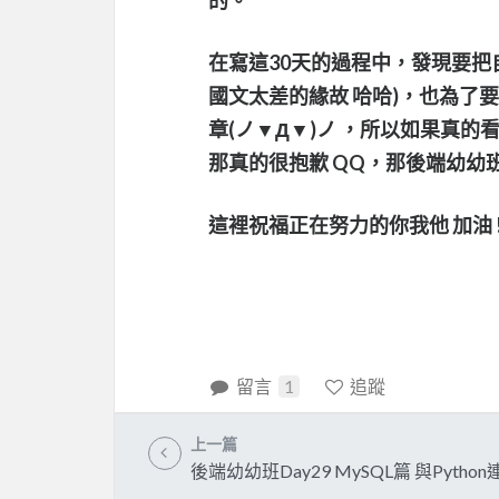
在寫這30天的過程中，發現要把
國文太差的緣故 哈哈)，也為了
章(ノ▼Д▼)ノ ，所以如果真
那真的很抱歉 QQ，那後端幼幼班就
這裡祝福正在努力的你我他 加油 
留言
1
追蹤
上一篇
後端幼幼班Day29 MySQL篇 與Python