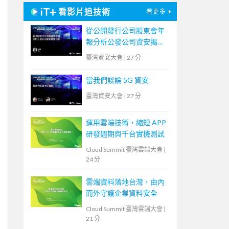
看影片追技術
看更多
從公開發行公司股東會年
報分析公發公司資安揭露
情形
臺灣資安大會
|
27 分
當我們談論 5G 資安
臺灣資安大會
|
27 分
運用雲端技術，縮短 APP
研發週期與千台實機測試
Cloud Summit 臺灣雲端大會
|
24 分
雲端資料落地台灣，由內
而外守護企業資料安全
Cloud Summit 臺灣雲端大會
|
21 分