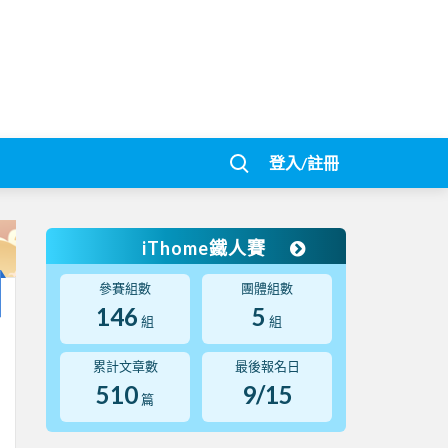
登入/註冊
iThome鐵人賽
參賽組數
團體組數
146
5
組
組
累計文章數
最後報名日
510
9/15
篇