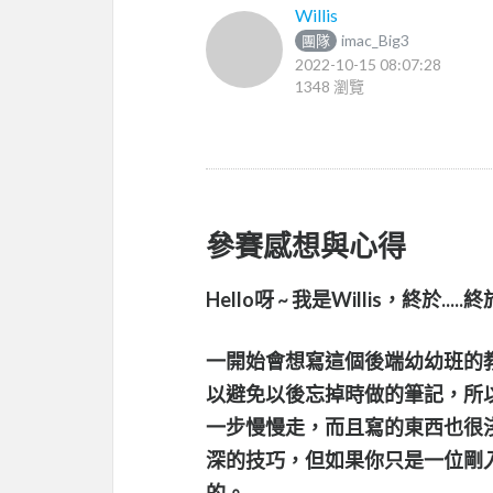
Willis
imac_Big3
團隊
2022-10-15 08:07:28
1348 瀏覽
參賽感想與心得
一開始會想寫這個後端幼幼班的
以避免以後忘掉時做的筆記，所以
一步慢慢走，而且寫的東西也很
深的技巧，但如果你只是一位剛
的。