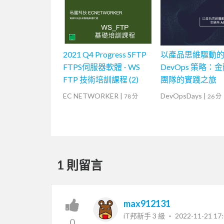
2021 Q4 Progress SFTP
以產品思維驅動
FTPS伺服器軟體 - WS
DevOps 策略：金
FTP 技術培訓課程 (2)
團隊的實踐之旅
EC NETWORKER
|
DevOpsDays
|
78 分
26 分
1 則留言
max912131
iT邦新手 3 級 ‧
2022-11-21 17:
0