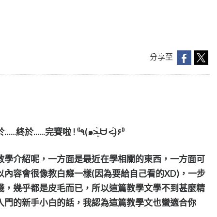
分享至
Hello呀 ~ 我是Willis，終於.....終於......終於......完賽啦 ! ⁽⁽٩(๑˃̶͈̀ ᗨ ˂̶͈́)۶⁾⁾
教學介紹呢，一方面是最近在學相關的東西，一方面可
內容會很像教白癡一樣(因為要給自己看的XD)，一步
淺，幾乎都是皮毛而已，所以這篇教學文學不到甚麼精
入門的新手小白的話，我認為這篇教學文也蠻適合你