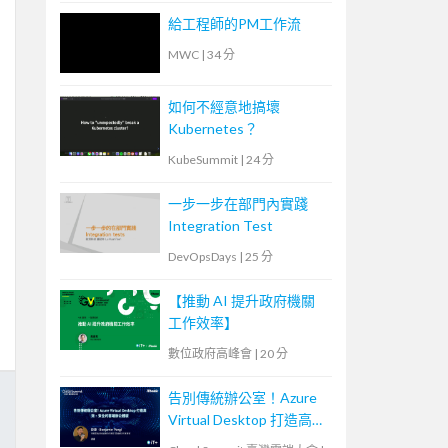
給工程師的PM工作流
MWC
|
34 分
如何不經意地搞壞
Kubernetes？
KubeSummit
|
24 分
一步一步在部門內實踐
Integration Test
DevOpsDays
|
25 分
【推動 AI 提升政府機關
工作效率】
數位政府高峰會
|
20 分
告別傳統辦公室！Azure
Virtual Desktop 打造高
效、安全的雲端辦公體驗