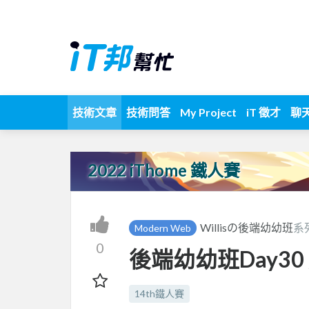
技術文章
技術問答
My Project
iT 徵才
聊
2022 iThome 鐵人賽
Willisの後端幼幼班
系
Modern Web
0
後端幼幼班Day3
14th鐵人賽