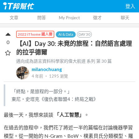
登入
文章
問答
My Project
徵才
聊天
AI & Data
DAY
30
2022 iThome 鐵人賽
0
【AI】Day 30: 未竟的旅程：自然語言處理
的拉乎德爾
邁向成為語言資料科學家的偉大航道
系列 第
30
篇
milanochuang
4 年前
‧
1295
瀏覽
「終點，是旅程的一部分。」
東尼・史塔克《復仇者聯盟4：終局之戰》
最後一天，我想來談談
「人工智慧」
。
在過去的旅程中，我們花了將近一半的篇幅在討論機器學習
模型。從一開始的 N-Gram、BoW、樸素貝氏分類模型、羅