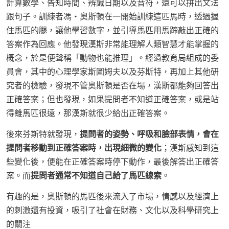
計算數學、告知時間、辨識日期以及音符，還可以拼出文法
跟句子。訓練者馮・奧斯頓在一開始訓練這匹馬時，透過握
住馬匹的腿，讓他學習數字，並引導馬匹用馬蹄敲出正確的
答案作為回應。他發現漢斯非常能理解人類智慧才能掌握的
概念，於是便聲稱「動物也能推理」。經過教育局組成的委
員會，其中的心理學家斯圖姆夫以及芬斯特，再加上其他研
究者的檢驗，發現不管奧斯頓是否在場，漢斯都能夠回答出
正確答案；但也發現，如果提問者不知道正確答案，或是站
得離馬匹很遠，那漢斯就很少給出正確答案。
後來芬斯特就發現，
提問者的姿勢、呼吸和臉部表情，會在
提問者移動到正確答案時，出現細微的變化
；漢斯感知到這
些變化後，便能在正確答案時停下動作，最後解答出正確答
案。而
提問者通常不知道自己給了馬匹線索
。
有趣的是，奧斯頓的馬匹後來流入了市場，情感以及經濟上
的刺激還有投資，吸引了社會在財務、文化以及科學研究上
的關注