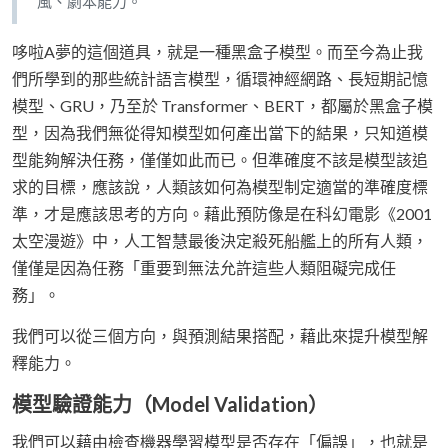
風、劇本能力。
哆啦A夢的這個道具，就是一種黑盒子模型。而至今為止我
們所學到的那些統計語言模型，循環神經網路、長短期記憶
模型、GRU，乃至於 Transformer、BERT，都屬於黑盒子模
型，因為我們無從得知模型如何產出當下的結果，只知道模
型能夠解決任務，僅僅如此而已。但準確度不該是模型該追
求的目標，應該說，人類該如何為模型制定適當的準確度標
準，才是應該思考的方向。藉此預防像是在科幻電影《2001
太空漫遊》中，人工智慧最後決定殺死船艦上的所有人類，
僅僅是因為任務「重要到無法允許這些人類阻礙完成任
務」。
我們可以從三個方向，與預測結果搭配，藉此來提升模型解
釋能力。
模型驗證能力（Model Validation）
我們可以藉由檢查機器學習模型是否存在「偏誤」，也就是