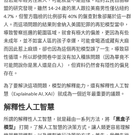
盟的研究發現，雖然 14-24 歲的黑人跟拉美裔男性僅佔紐約
4.7%，但警方臨檢的比例卻有 40% 的盤查對象卻屬於這一群
人。而這項問題的結果則會納入美國犯罪的再犯模型當中，
導致警察巡邏的範圍區域，就會有極大的偏差，更因為有些
未成年，並不如富人區的孩子幸運，可能會喝酒或藏有大麻
而因此惹上麻煩，卻也因為這個再犯模型誤了一生，導致惡
性循環。所以即使問卷中並沒有加入種族問題（因為畢竟不
可能問說你是黑人還是白人），但資料仍然會有隱性的偏見
存在。
為了要解決這項問題，模型的解釋能力，還有解釋性人工智
慧（Explainable AI, XAI）就成為一個近年最重要的議題。
解釋性人工智慧
所謂的解釋性人工智慧，就是藉由一系列方法，將
「黑盒子
模型」
打開，了解人工智慧的決策方式，讓人類更容易理解