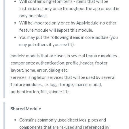
Will contain singleton items - items that will be
instantiated only once throughout the app or used in
only one place.
Will be imported only once by AppModule, no other
feature module will import this module.
You may put the following items in core module (you
may put others if you see fit).
models: models that are used in several feature modules.
components: authentication, profile, header, footer,
layout, home, error, dialog etc.
services: singleton services that will be used by several
feature modules, i.e. log, storage, shared, modal,
authentication, file, spinner etc.
Shared Module
Contains commonly used directives, pipes and
components that are re-used and referenced by