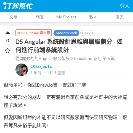
登入
文章
問答
My Project
徵才
聊天
Modern Web
DAY
6
2023 iThome 鐵人賽
0
D5 Angular 系統設計思維與層級劃分 - 如
何進行前端系統設計
從0開始的的Angular站台架設-Stnadalone
系列 第
6
篇
Otto_auto
3 年前
‧
1114
瀏覽
很簡單啦，你就Draw.io畫一畫就好了啦
想必有部分的朋友一定有聽過自家前輩或是社群中的大神這
樣子說過。
但愛因斯坦說的才能不足以研究數學轉而決定研究物理，跟
吾等凡夫俗子能比嗎?