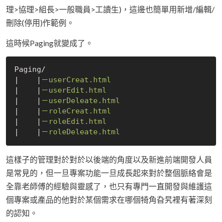
理>協理>組長>一般職員>工讀生)，這邊也簡單用新增/編輯/
刪除(停用)作範例。
這時候Paging就變成了。
Paging/

|
|
|
|
|
|
|
|
|
|
|
|
這樣子的管理對於對於以後端的角度以及新進前端開發人員
是常見的，但一旦專案功能一旦成長起來對於整個脈絡會是
全靠老師傅的經驗與靈感了，也只有專門一直開發與維護這
個專案或產品的他對於某個需求在哪個犄角旮旯裡有著深刻
的認知。