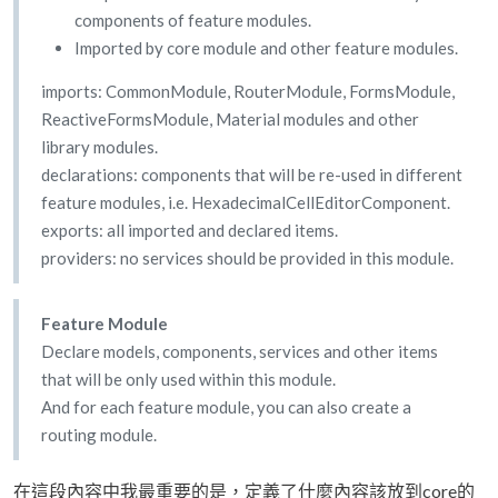
components of feature modules.
Imported by core module and other feature modules.
imports: CommonModule, RouterModule, FormsModule,
ReactiveFormsModule, Material modules and other
library modules.
declarations: components that will be re-used in different
feature modules, i.e. HexadecimalCellEditorComponent.
exports: all imported and declared items.
providers: no services should be provided in this module.
Feature Module
Declare models, components, services and other items
that will be only used within this module.
And for each feature module, you can also create a
routing module.
在這段內容中我最重要的是，定義了什麼內容該放到core的