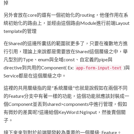
掉
另外會放在core的還有一個初始化的routing，他僅作用在系
統初始化的路由上，並經由這個路由Module進行前端Layout
template的管理
在Shared的這邊所囊括的範圍就更多了，只要在複數地方進
行引用，理論上來說都是需要放在Shared這個層級之中，舉
凡型別的Type、enum與全域const、自定義的pipe與
directive到共用的Component( Ex:
)與
app-form-input-text
Service都是在這個層級之中。
這裡的共用層級指的是"系統層級"也就是說假如在兩個不同
的Feature分支中有著一樣的功能，這個功能就應該封裝成一
個Component並丟到shared>components中進行管理，假如
有微妙的差異呢?這邊給個KeyWord:NgInput，然後賣個關
子。
接下來來到對於前端開發較為重要的一個層級: Feature。