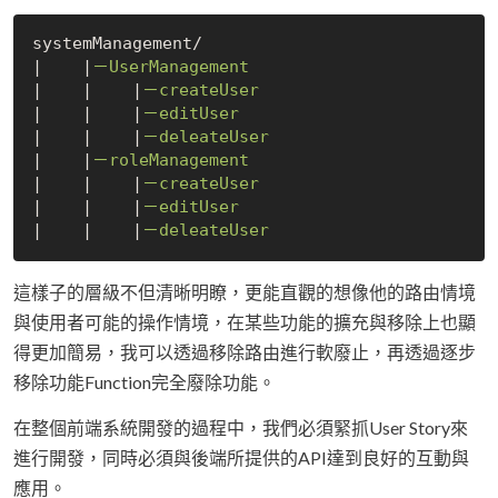
systemManagement/

|
|
|
|
|
|
|
|
|
|
|
|
|
|
|
|
|
|
|
|
|
|
這樣子的層級不但清晰明瞭，更能直觀的想像他的路由情境
與使用者可能的操作情境，在某些功能的擴充與移除上也顯
得更加簡易，我可以透過移除路由進行軟廢止，再透過逐步
移除功能Function完全廢除功能。
在整個前端系統開發的過程中，我們必須緊抓User Story來
進行開發，同時必須與後端所提供的API達到良好的互動與
應用。