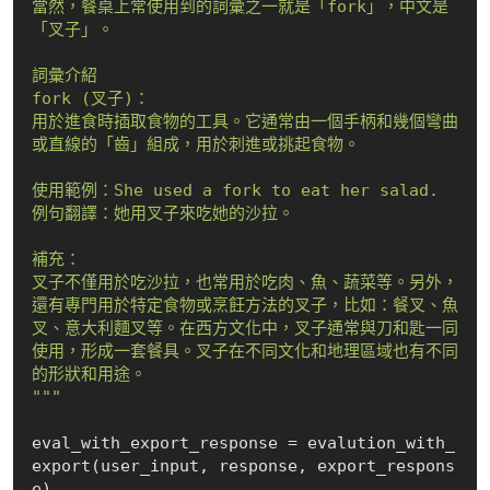
當然，餐桌上常使用到的詞彙之一就是「fork」，中文是
「叉子」。

詞彙介紹

fork (叉子)：

用於進食時插取食物的工具。它通常由一個手柄和幾個彎曲
或直線的「齒」組成，用於刺進或挑起食物。

使用範例：She used a fork to eat her salad.

例句翻譯：她用叉子來吃她的沙拉。

補充：

叉子不僅用於吃沙拉，也常用於吃肉、魚、蔬菜等。另外，
還有專門用於特定食物或烹飪方法的叉子，比如：餐叉、魚
叉、意大利麵叉等。在西方文化中，叉子通常與刀和匙一同
使用，形成一套餐具。叉子在不同文化和地理區域也有不同
的形狀和用途。

"""
eval_with_export_response = evalution_with_
export(user_input, response, export_respons
e)
