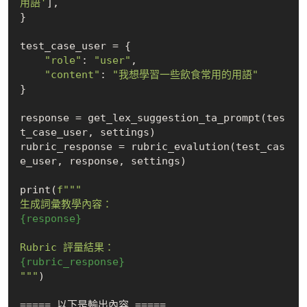
用語'
],

}

test_case_user = {

"role"
: 
"user"
,

"content"
: 
"我想學習一些飲食常用的用語"
}

response = get_lex_suggestion_ta_prompt(tes
t_case_user, settings)

rubric_response = rubric_evalution(test_cas
e_user, response, settings)

print(
f"""

{response}
{rubric_response}
"""
)

===== 以下是輸出內容 =====
