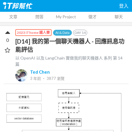
登入
文章
問答
My Project
徵才
聊天
AI & Data
DAY
14
2023 iThome 鐵人賽
0
[D14] 我的第一個聊天機器人 - 回應訊息功
能評估
以 OpenAI 以及 LangChain 實做我的聊天機器人
系列 第
14
篇
Ted Chen
3 年前
‧
3877
瀏覽