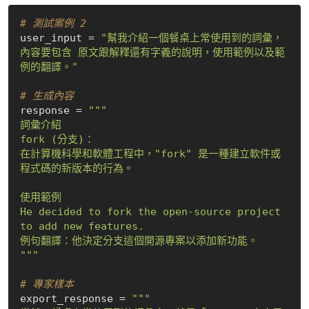
# 測試案例 2
user_input = 
"幫我介紹一個餐桌上常使用到的詞彙，
內容要包含 原文跟解釋還有字義的說明，使用範例以及範
例的翻譯。"
# 生成內容
response = 
"""

詞彙介紹

fork (分支)：

在計算機科學和軟體工程中，"fork" 是一種建立軟件或
程式碼的新版本的行為。

使用範例

He decided to fork the open-source project 
to add new features.

例句翻譯：他決定分支這個開源專案以添加新功能。

"""
# 專家樣本
export_response = 
"""
