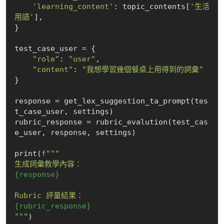
'learning_content'
: topic_contents[
'生活
用語'
],

}

test_case_user = {

"role"
: 
"user"
,

"content"
: 
"我想學習幾個餐桌上用得到的詞彙"
}

response = get_lex_suggestion_ta_prompt(tes
t_case_user, settings)

rubric_response = rubric_evalution(test_cas
e_user, response, settings)

print(
f"""

{response}
{rubric_response}
"""
)
