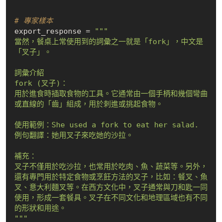
# 專家樣本
export_response = 
"""

當然，餐桌上常使用到的詞彙之一就是「fork」，中文是
「叉子」。

詞彙介紹

fork (叉子)：

用於進食時插取食物的工具。它通常由一個手柄和幾個彎曲
或直線的「齒」組成，用於刺進或挑起食物。

使用範例：She used a fork to eat her salad.

例句翻譯：她用叉子來吃她的沙拉。

補充：

叉子不僅用於吃沙拉，也常用於吃肉、魚、蔬菜等。另外，
還有專門用於特定食物或烹飪方法的叉子，比如：餐叉、魚
叉、意大利麵叉等。在西方文化中，叉子通常與刀和匙一同
使用，形成一套餐具。叉子在不同文化和地理區域也有不同
的形狀和用途。

"""