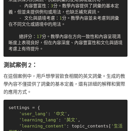
    - 內容豐富性：
3
分。教學內容提供了詞彙的基本定
義，但並未提供例句或用法，也缺乏補充資訊。

    - 文化與語境考慮：
1
分。教學內容並未考慮到詞彙
在不同文化或語境中的用法。

    總評分：
17
分。教學內容在方向一致性和內容呈現清
晰度上表現良好，但在內容深度、內容豐富性和文化與語境
測試案例 2：
在這個案例中，用戶想學習飲食相關的英文詞彙。生成的教
學內容不僅提供了詞彙的基本定義，還有詳細的解釋和實際
的應用方式。
settings = {

'user_lang'
: 
'中文'
,

'learning_lang'
: 
'英文'
,

'learning_content'
: topic_contents[
'生活