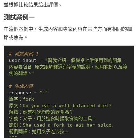
並根據比較結果給出評價。
測試案例一
在這個案例中，生成內容和專家內容在某些方面有相同的細
節或焦點。
# 測試案例 1
user_input = 
"幫我介紹一個餐桌上常使用到的詞彙，
內容要包含 原文跟解釋還有字義的說明，使用範例以及範
例的翻譯。"
# 生成內容
response = 
"""

單字：fork

原文：Do you eat a well-balanced diet?

解釋：你有在吃均衡的飲食嗎？

字義：叉子，用於進食時插取食物的工具。

範例：She used a fork to eat her salad.

範例翻譯：她用叉子吃沙拉。

"""