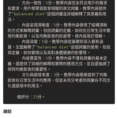
    - 方向一致性：
5
分。教學內容完全符合用戶的需求
和要求，用戶想學習飲食相關的英文詞彙，教學內容提供
了
"balanced diet"
這個詞彙並詳細解釋了其意義和用
法。

    - 內容呈現清晰度：
5
分。教學內容使用了結構清晰
的方式來解釋詞彙，包括詞彙的定義、如何在日常生活中實
現均衡飲食，以及均衡飲食的好處等，使內容易於理解。

    - 內容深度：
5
分。教學內容從基礎到深入都有涵
蓋，全面解釋了
"balanced diet"
這個詞彙的使用，包括
其定義、如何實現以及其對身體健康的影響等。

    - 內容豐富性：
5
分。教學內容不僅有詞彙的基本定
義，還提供了詳細的解釋和實際的應用方式，並且還強調了
保持均衡飲食的重要性。

    - 文化與語境考慮：
3
分。教學內容簡單提到了均衡
飲食在日常生活中的應用，但並未充分考慮到詞彙在不同文
化或語境中的用法。

    總評分：
23
總結