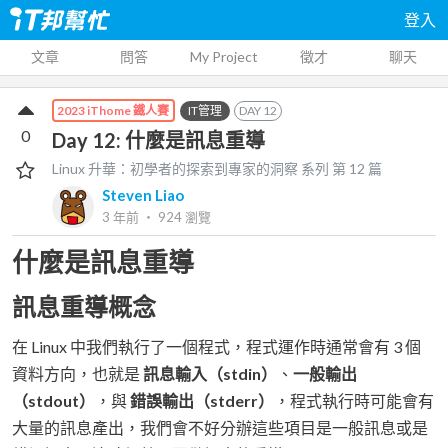
登入
文章
問答
My Project
徵才
聊天
IT管理
DAY
12
2023 iThome 鐵人賽
0
Day 12: 什麼是訊息重導
Linux 升華：初學者的探索到專家的洞察
系列 第
12
篇
Steven Liao
3 年前
‧
924
瀏覽
什麼是訊息重導
訊息重導概念
在 Linux 中我們執行了一個程式，程式運作時通常會有 3 個
資料方向，也就是
訊息輸入（stdin）
、
一般輸出
（stdout）
，與
錯誤輸出（stderr）
，程式執行時可能會有
大量的訊息產出，我們會不好分辦這些項目是一般訊息或是