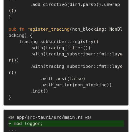
        .add_directive(dir4.parse().unwrap
())

}

pub
fn
register_tracing
(non_blocking: NonBl
ocking) {

    tracing_subscriber::registry()

        .with(tracing_filter())

        .with(tracing_subscriber::fmt::laye
r())

        .with(tracing_subscriber::fmt::laye
r()

            .with_ansi(
false
)

            .with_writer(non_blocking))

        .init()

+ mod logger;
...
