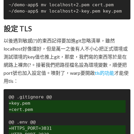
~/demo-app$ mv localhost+2.pem cert.pem

設定 TLS
以後遇到敏感(?)的東西記得要加進git忽略清單，雖然
localhost好像還好，但是萬一之後有人不小心把正式環境或
測試環境的key值也推上git，那麼，我們寫的東西等於是在
網路上裸奔(?。接著我們把路徑檔名設為環境變數，順便把
port號也加入設定值。噢對了，warp要開啟
tls的功能
才能使
用tls：
+key.pem
+cert.pem
+HTTPS_PORT=3031