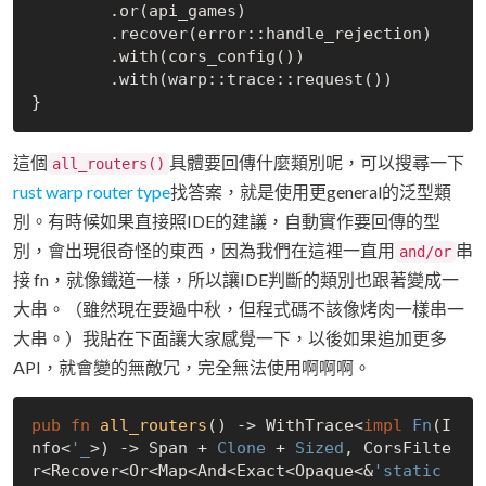
        .or(api_games)

        .recover(error::handle_rejection)

        .with(cors_config())

        .with(warp::trace::request())

這個
具體要回傳什麼類別呢，可以搜尋一下
all_routers()
rust warp router type
找答案，就是使用更general的泛型類
別。有時候如果直接照IDE的建議，自動實作要回傳的型
別，會出現很奇怪的東西，因為我們在這裡一直用
串
and/or
接 fn，就像鐵道一樣，所以讓IDE判斷的類別也跟著變成一
大串。（雖然現在要過中秋，但程式碼不該像烤肉一樣串一
大串。）我貼在下面讓大家感覺一下，以後如果追加更多
API，就會變的無敵冗，完全無法使用啊啊啊。
pub
fn
all_routers
() -> WithTrace<
impl
Fn
(I
nfo<
'_
>) -> Span + 
Clone
 + 
Sized
, CorsFilte
r<Recover<Or<Map<And<Exact<Opaque<&
'static