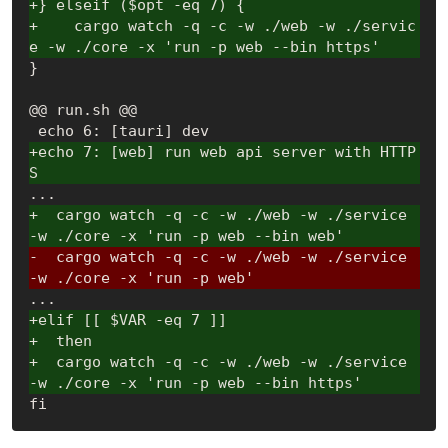
+} elseif ($opt -eq 7) {
+    cargo watch -q -c -w ./web -w ./servic
e -w ./core -x 'run -p web --bin https'
}

@@ run.sh @@

+echo 7: [web] run web api server with HTTP
S
+  cargo watch -q -c -w ./web -w ./service 
-w ./core -x 'run -p web --bin web'
-  cargo watch -q -c -w ./web -w ./service 
-w ./core -x 'run -p web'
+elif [[ $VAR -eq 7 ]]
+  then
+  cargo watch -q -c -w ./web -w ./service 
-w ./core -x 'run -p web --bin https'