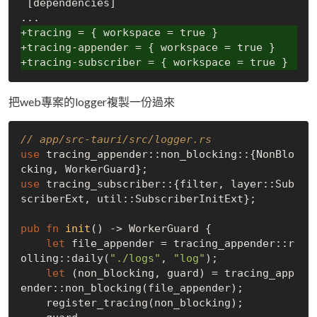
 [dependencies]

+tracing = { workspace = true }
+tracing-appender = { workspace = true }
+tracing-subscriber = { workspace = true }
把web專案的logger複製一份過來
// app/src-tauri/src/logger.rs
use
 tracing_appender::non_blocking::{NonBlo
use
 tracing_subscriber::{filter, layer::Sub
scriberExt, util::SubscriberInitExt};

pub
fn
init
() -> WorkerGuard {

let
 file_appender = tracing_appender::r
olling::daily(
"./logs"
, 
"log"
);

let
 (non_blocking, guard) = tracing_app
ender::non_blocking(file_appender);

    register_tracing(non_blocking);
