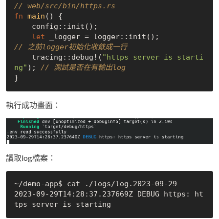
// web/src/bin/https.rs
fn
main
() {

    config::init();

let
 _logger = logger::init();         
// 之前logger初始化收斂成一行
    tracing::debug!(
"https server is starti
ng"
); 
// 測試是否在有輸出log
執行成功畫面：
讀取log檔案：
~/demo-app$ cat ./logs/log.2023-09-29 

2023-09-29T14:28:37.237669Z DEBUG https: ht