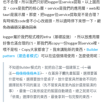
也不合理。所以我們只好把logger往service提取。以上圖而
言，core是我們的核心層，service是我們的應用層，web和
tauri是展示層。那麼，把logger往service提取是不是合理？
有時候改code會不小心改過頭，所以適時停下來想一下，
避
免改過頭又要改回來
logger屬於我們程式裡的infra（基礎設施），所以放應用層
好像也滿合理的(?)，那我們再copy一份logger到service裡，
喂不是啦，Copy大家都會了，我來講點新的東西，
Builder
pattern（建造者模式）
可以在這個情境使用，怎麼使用呢：
不知道Builder模式的，就把自己當一個建築工
（、礦
工、
伐伐伐伐伐木工
）
，在蓋房子
前
先畫藍圖，選擇要蓋
什麼地板，選擇要放什麼桌子，放什麼家具然後依不同的
選擇就有不同的蓋法（先不管家具是室內設計還是裝潢的
事），最後一口氣依設定的藍圖自動建造。總之就是可以
「依需」選擇你要的東西，最後拿到一包完整的東西。