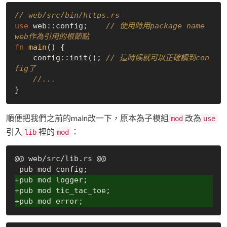
// web/src/bin/https.rs
use
 web::config;    
// 使用時用package name 
web作為引用的根節點
fn
main
() {

    config::init(); 
// 這時候就可以正確讀到con
fig了
//...
順便把我們之前的main改一下，原本為子模組
改為
mod
use
引入
裡的
：
lib
mod
@@ web/src/lib.rs @@

+pub mod logger;
+pub mod tic_tac_toe;
+pub mod error;