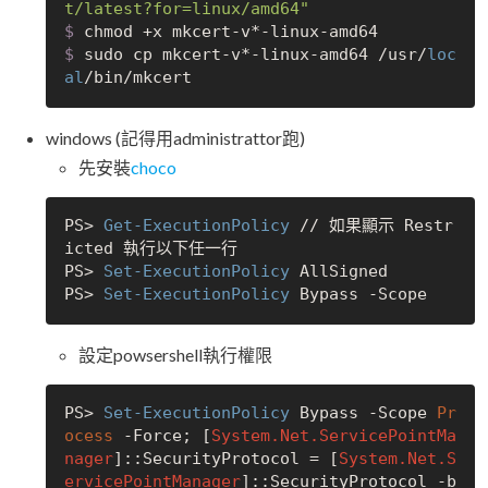
t/latest?for=linux/amd64"
$
 chmod +x mkcert-v*-linux-amd64
$
 sudo cp mkcert-v*-linux-amd64 /usr/
loc
al
/bin/mkcert
windows (記得用administrattor跑)
先安裝
choco
PS> 
Get-ExecutionPolicy
 // 如果顯示 Restr
icted 執行以下任一行

PS> 
Set-ExecutionPolicy
 AllSigned 

PS> 
Set-ExecutionPolicy
 Bypass 
-Scope
設定powsershell執行權限
PS> 
Set-ExecutionPolicy
 Bypass 
-Scope
Pr
ocess
-Force
; [
System.Net.ServicePointMa
nager
]::SecurityProtocol = [
System.Net.S
ervicePointManager
]::SecurityProtocol 
-b