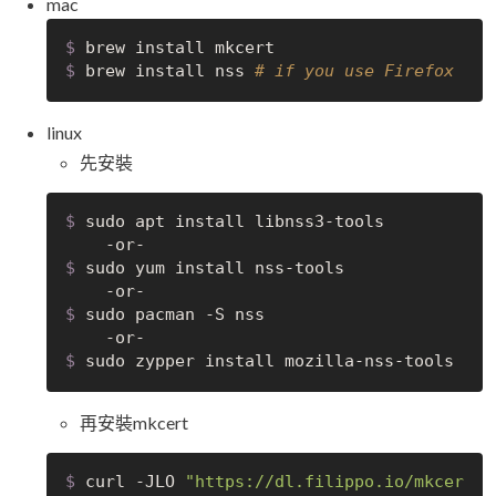
mac
$
 brew install mkcert
$
 brew install nss 
# if you use Firefox
linux
先安裝
$
 sudo apt install libnss3-tools
$
 sudo yum install nss-tools
$
 sudo pacman -S nss
$
 sudo zypper install mozilla-nss-tools
再安裝mkcert
$
 curl -JLO 
"https://dl.filippo.io/mkcer