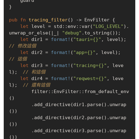
    guard

}

pub
fn
tracing_filter
() -> EnvFilter {

let
 level = std::env::var(
"LOG_LEVEL"
).
unwrap_or_else(|_| 
"debug"
.to_string());

let
 dir1 = 
format!
(
"tauri={}"
, level);    
// 修改這個
let
 dir2 = 
format!
(
"app={}"
, level);      
// 這個
let
 dir3 = 
format!
(
"tracing={}"
, leve
l);  
// 和這個
let
 dir4 = 
format!
(
"reqwest={}"
, leve
l);  
// 還有這個
        filter::EnvFilter::from_default_env
()

        .add_directive(dir1.parse().unwrap
())

        .add_directive(dir2.parse().unwrap
())

        .add_directive(dir3.parse().unwrap
())
