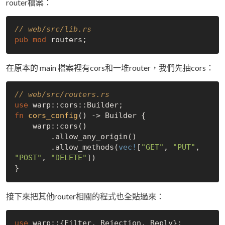
router檔案：
// web/src/lib.rs
pub
mod
在原本的 main 檔案裡有cors和一堆router，我們先抽cors：
// web/src/routers.rs
use
fn
cors_config
() -> Builder {

    warp::cors()

        .allow_any_origin()

        .allow_methods(
vec!
[
"GET"
, 
"PUT"
, 
"POST"
, 
"DELETE"
])

接下來把其他router相關的程式也全貼過來：
use