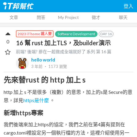
登入
文章
問答
My Project
徵才
聊天
Software Development
DAY
16
2023 iThome 鐵人賽
0
16 幫 rust 加上TLS，及builder演示
前端? 後端? 摻在一起做成全端就好了
系列 第
16
篇
hello world
3 年前
‧
1173
瀏覽
先來替rust 的 http 加上 s
http 加上 s 不是很多（複數）的意思，加上的s是 Secure的意
思，詳見
https是什麼
。
新增https專案
我們後端來加上https的協定，我們之前在第4篇有提到在
cargo.toml裡設定另一個執行檔的方法，這裡介紹使用另一