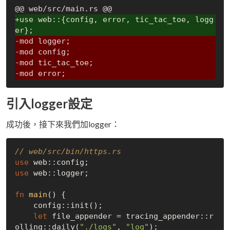
+use web::{config, error, tic_tac_toe, logg
er};
-mod logger;
-mod config;
-mod tic_tac_toe;
-mod error;
引入logger設定
成功後，接下來我們加logger：
// web/src/bin/https.rs
use
use
 web::logger;

fn
main
() {

    config::init();

let
 file_appender = tracing_appender::r
olling::daily(
"./logs"
, 
"log"
);
