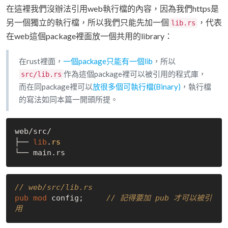
在這裡我們沒辦法引用web執行檔的內容，因為我們https是
另一個獨立的執行檔，所以我們只能先加一個
，代表
lib.rs
在web這個package裡面放一個共用的library：
在rust裡面，
一個package只能有一個lib
，所以
作為這個package裡可以被引用的程式庫，
src/lib.rs
而在同package裡可以
放很多個可執行檔(Binary)
，執行檔
的寫法如同本篇一開頭所提。
web/src/

├── 
lib
.
rs
// web/src/lib.rs
pub
mod
 config;     
// 記得要加 pub 才可以被引
用