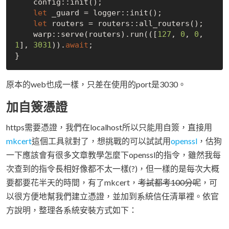
    config::init();

let
 _guard = logger::init();

let
 routers = routers::all_routers();

    warp::serve(routers).run(([
127
, 
0
, 
0
, 
1
], 
3031
)).
await
;

原本的web也成一樣，只差在使用的port是3030。
加自簽憑證
https需要憑證，我們在localhost所以只能用自簽，直接用
mkcert
這個工具就對了，想挑戰的可以試試用
openssl
，估狗
一下應該會有很多文章教學怎麼下openssl的指令，雖然我每
次查到的指令長相好像都不太一樣(?)，但一樣的是每次大概
要都要花半天的時間，有了mkcert，
考試都考100分呢
，可
以很方便地幫我們建立憑證，並加到系統信任清單裡。依官
方說明，整理各系統安裝方式如下：