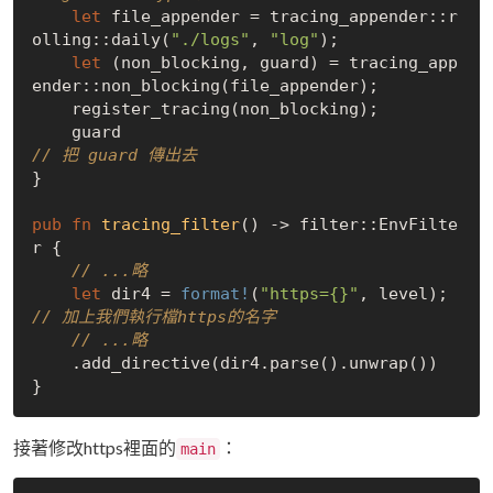
let
 file_appender = tracing_appender::r
olling::daily(
"./logs"
, 
"log"
);

let
 (non_blocking, guard) = tracing_app
ender::non_blocking(file_appender);

    register_tracing(non_blocking);

    guard                                     
// 把 guard 傳出去
}

pub
fn
tracing_filter
() -> filter::EnvFilte
r {

// ...略
let
 dir4 = 
format!
(
"https={}"
, level);    
// 加上我們執行檔https的名字
// ...略
    .add_directive(dir4.parse().unwrap())

接著修改https裡面的
：
main