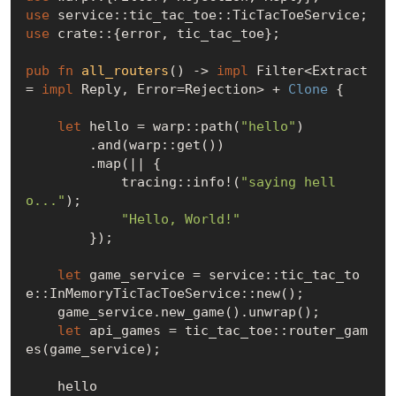
use
use
 crate::{error, tic_tac_toe};

pub
fn
all_routers
() -> 
impl
 Filter<Extract
= 
impl
 Reply, Error=Rejection> + 
Clone
 {

let
 hello = warp::path(
"hello"
)

        .and(warp::get())

        .map(|| {

            tracing::info!(
"saying hell
o..."
);

"Hello, World!"
        });

let
 game_service = service::tic_tac_to
e::InMemoryTicTacToeService::new();

    game_service.new_game().unwrap();

let
 api_games = tic_tac_toe::router_gam
es(game_service);

    hello
