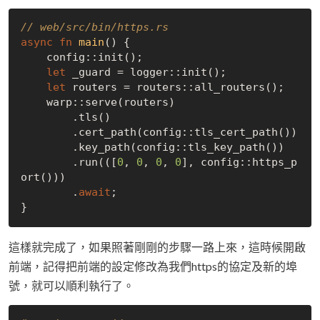
// web/src/bin/https.rs
async
fn
main
() {

    config::init();

let
 _guard = logger::init();

let
 routers = routers::all_routers();

    warp::serve(routers)

        .tls()

        .cert_path(config::tls_cert_path())

        .key_path(config::tls_key_path())

        .run(([
0
, 
0
, 
0
, 
0
], config::https_p
ort()))

        .
await
;

這樣就完成了，如果照著剛剛的步驟一路上來，這時候開啟
前端，記得把前端的設定修改為我們https的協定及新的埠
號，就可以順利執行了。