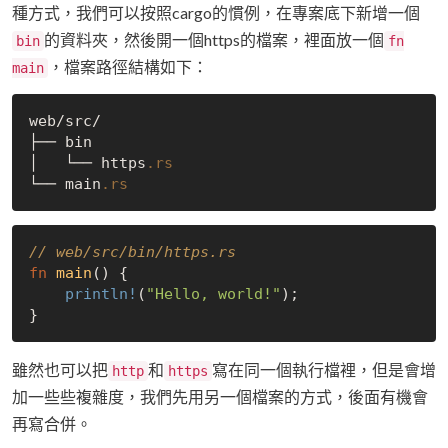
種方式，我們可以按照cargo的慣例，在專案底下新增一個
的資料夾，然後開一個https的檔案，裡面放一個
bin
fn
，檔案路徑結構如下：
main
web/src/

├── bin

│   └── https
.rs
└── main
.rs
// web/src/bin/https.rs
fn
main
() {

println!
(
"Hello, world!"
);

雖然也可以把
和
寫在同一個執行檔裡，但是會增
http
https
加一些些複雜度，我們先用另一個檔案的方式，後面有機會
再寫合併。