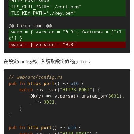
+HTTP_PORT=3030
+TLS_CERT_PATH="./cert.pem"
+TLS_KEY_PATH="./key.pem"
+warp = { version = "0.3", features = ["tl
s"] }
-warp = { version = "0.3" 
在設定config檔加入讀取設定值的getter：
// web/src/config.rs
pub
fn
https_port
() -> 
u16
 {

match
 env::var(
"HTTPS_PORT"
) {

Ok
(v) => v.parse().unwrap_or(
3031
),

        _ => 
3031
,

    }

}

pub
fn
http_port
() -> 
u16
 {

match
 env::var(
"HTTP_PORT"
) {
