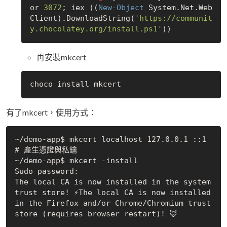
or
3072
; iex ((
New-Object
 System.Net.Web
Client).DownloadString(
'https://communit
y.chocolatey.org/install.ps1'
再安裝mkcert
有了mkcert，使用方式：
~/demo-app$ mkcert localhost 127.0.0.1 ::1  
# 產生憑證與私鑰

~/demo-app$ mkcert -install

Sudo password:

The local CA is now installed in the system 
trust store! ⚡The local CA is now installed 
in the Firefox and/or Chrome/Chromium trust 
store (requires browser restart)! 🦊
