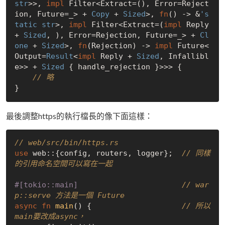
str
>>, 
impl
 Filter<Extract=(), Error=Reject
ion, Future=_> + 
Copy
 + 
Sized
>, 
fn
() -> &
's
tatic
str
>, 
impl
 Filter<Extract=(
impl
 Reply 
+ 
Sized
, ), Error=Rejection, Future=_> + 
Cl
one
 + 
Sized
>, 
fn
(Rejection) -> 
impl
 Future<
Output=
Result
<
impl
 Reply + 
Sized
, Infallibl
e>> + 
Sized
 { handle_rejection }>>> {

// 略
最後調整https的執行檔長的像下面這樣：
// web/src/bin/https.rs
use
 web::{config, routers, logger};  
// 同樣
的引用命名空間可以寫在一起
#[tokio::main]
// war
p::serve 方法是一個 Future
async
fn
main
() {                    
// 所以
main要改成async，