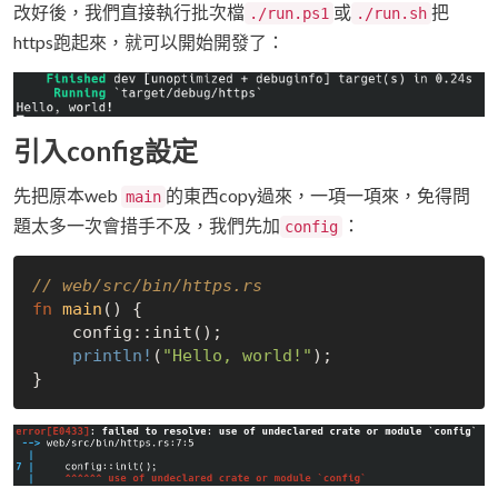
改好後，我們直接執行批次檔
或
把
./run.ps1
./run.sh
https跑起來，就可以開始開發了：
引入config設定
先把原本web
的東西copy過來，一項一項來，免得問
main
題太多一次會措手不及，我們先加
：
config
// web/src/bin/https.rs
fn
main
() {

    config::init();

println!
(
"Hello, world!"
);
