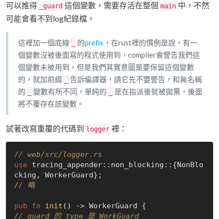
可以推得
這個變數，需要存活在整個
中，不然
_guard
main
可能會看不到log紀錄檔。
這裡加一個底線
的
prefix
，在rust裡的慣例是說，有一
_
個變數沒被後面寫的程式使用到，compiler會警告我們這
個變數未被用到，但是我們其實意圖是要保留這個變數
的，就加前綴
告訴編譯器，請它先不要警告，和無名稱
_
的
變數有所不同，單純的
是在指派後就被拋棄，後面
_
_
將不覆存在該變數。
試著改寫重覆的代碼到
裡：
logger
// web/src/logger.rs
use
 tracing_appender::non_blocking::{NonBlo
// 略
pub
fn
init
() -> WorkerGuard {                
// guard 的 type 是 WorkGuard