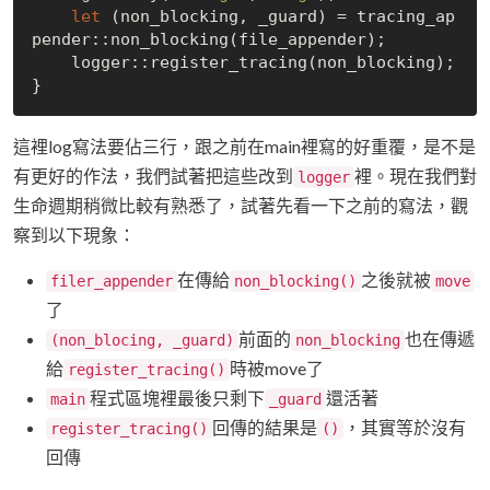
let
 (non_blocking, _guard) = tracing_ap
pender::non_blocking(file_appender);

    logger::register_tracing(non_blocking);

這裡log寫法要佔三行，跟之前在main裡寫的好重覆，是不是
有更好的作法，我們試著把這些改到
裡。現在我們對
logger
生命週期稍微比較有熟悉了，試著先看一下之前的寫法，觀
察到以下現象：
在傳給
之後就被
filer_appender
non_blocking()
move
了
前面的
也在傳遞
(non_blocing, _guard)
non_blocking
給
時被move了
register_tracing()
程式區塊裡最後只剩下
還活著
main
_guard
回傳的結果是
，其實等於沒有
register_tracing()
()
回傳