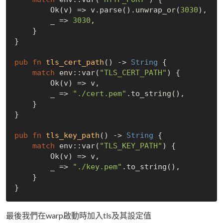
Ok
(v) => v.parse().unwrap_or(
3030
),

        _ => 
3030
,

    }

}

pub
fn
tls_cert_path
() -> 
String
 {

match
 env::var(
"TLS_CERT_PATH"
) {

Ok
(v) => v,

        _ => 
"./cert.pem"
.to_string(),

    }

}

pub
fn
tls_key_path
() -> 
String
 {

match
 env::var(
"TLS_KEY_PATH"
) {

Ok
(v) => v,

        _ => 
"./key.pem"
.to_string(),

    }

最後我們在warp啟動時加入tls及其設定值