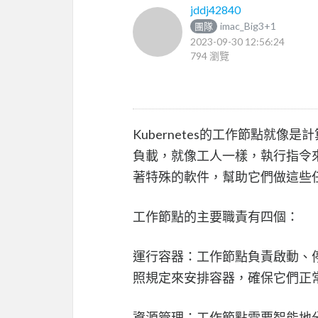
jddj42840
imac_Big3+1
團隊
2023-09-30 12:56:24
794 瀏覽
Kubernetes的工作節點就
負載，就像工人一樣，執行指令
著特殊的軟件，幫助它們做這些
工作節點的主要職責有四個：
運行容器：工作節點負責啟動、
照規定來安排容器，確保它們正
資源管理：工作節點需要智能地