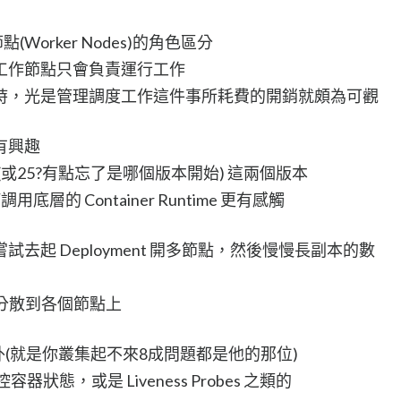
節點(Worker Nodes)的角色區分
工作節點只會負責運行工作
時，光是管理調度工作這件事所耗費的開銷就頗為可觀
有興趣
.28(或25?有點忘了是哪個版本開始) 這兩個版本
用底層的 Container Runtime 更有感觸
去起 Deployment 開多節點，然後慢慢長副本的數
地分散到各個節點上
 以外(就是你叢集起不來8成問題都是他的那位)
容器狀態，或是 Liveness Probes 之類的