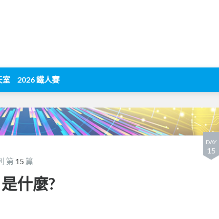
天室
2026 鐵人賽
DAY
15
列 第
15
篇
e 是什麼?