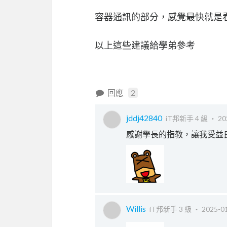
容器通訊的部分，感覺最快就是
以上這些建議給學弟參考
回應
2
jddj42840
iT邦新手 4 級 ‧
20
感謝學長的指教，讓我受益良
Willis
iT邦新手 3 級 ‧
2025-01