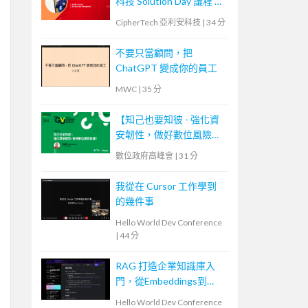
科技 Solution Day 議程 —
資料庫安全防護，金鑰管
CipherTech 亞利安科技
|
34 分
理、加密、代碼化
不要只當顧問，把
ChatGPT 變成你的員工
MWC
|
35 分
【知己也要知彼 - 強化資
安韌性，做好數位風險防
護！】
數位政府高峰會
|
31 分
我從在 Cursor 工作學到
的幾件事
Hello World Dev Conference
|
44 分
RAG 打造企業知識庫入
門，從Embeddings到
Evaluation
Hello World Dev Conference