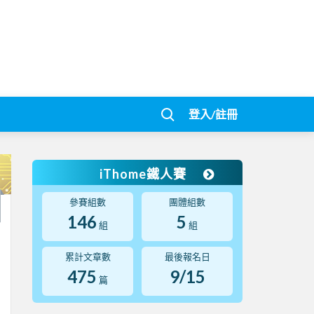
登入/註冊
iThome鐵人賽
參賽組數
團體組數
146
5
組
組
累計文章數
最後報名日
475
9/15
篇