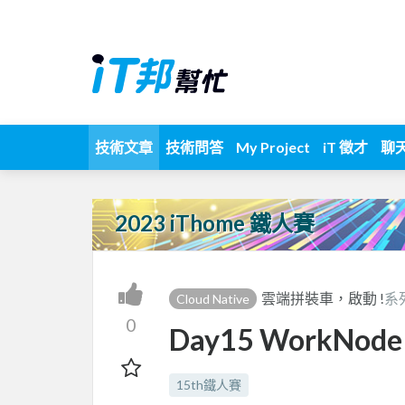
技術文章
技術問答
My Project
iT 徵才
聊
2023 iThome 鐵人賽
雲端拼裝車，啟動 !
系
Cloud Native
0
Day15 WorkNod
15th鐵人賽