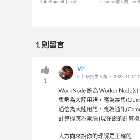
KubeSummit
|
iThome鐵人賽
|
24 分
35 
1 則留言
VP
iT邦研究生 5 級 ‧
2023-10-04 0
1
WorkNode 應為 Worker Node(s)
集群為大陸用語，應為叢集(Cluste
通信為大陸用語，應為通訊(Commun
計算機應為電腦 (現在說的計算機多為
大方向來說你的理解是正確的