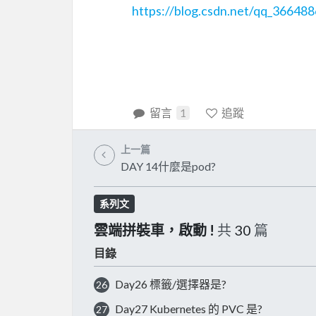
https://blog.csdn.net/qq_366488
留言
1
追蹤
上一篇
DAY 14什麼是pod?
系列文
雲端拼裝車，啟動 !
共
30
篇
目錄
Day26 標籤/選擇器是?
26
Day27 Kubernetes 的 PVC 是?
27