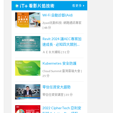
看影片追技術
看更多
Wi-Fi 自動診斷(Aid)
Zyxel兆勤科技- 網路通訊專家
|
48 分
Revit 2024 讓AEC專案加
速成長 - 必知四大類別功
能更新！【宏碁資訊網路
ＡＥＢ大補帖
|
51 分
學堂】
Kubernetes 安全防護
Cloud Summit 臺灣雲端大會
|
25 分
零信任資安大趨勢
零信任資安講堂
|
35 分
2022 CipherTech 亞利安