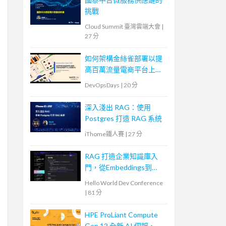
挑戰
Cloud Summit 臺灣雲端大會
|
27 分
如何架構金絲雀部署以提
高百萬流量電商平台上版
穩定性
DevOpsDays
|
20 分
深入淺出 RAG：使用
Postgres 打造 RAG 系統
iThome鐵人賽
|
27 分
RAG 打造企業知識庫入
門，從Embeddings到
Evaluation
Hello World Dev Conference
|
81 分
HPE ProLiant Compute
Gen 12 全新 AI 伺服、智