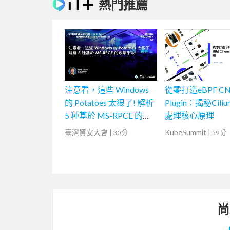
熱門推薦
注意看，這些 Windows
從零打造eBPF CN
的 Potatoes 太狠了! 解析
Plugin：揭秘Cil
5 種基於 MS-RPCE 的攻
處理核心原理
擊手法
臺灣資安大會
|
KubeSummit
|
30 分
59 分
尚