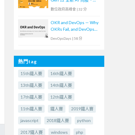
勝未來
數位政府高峰會
|
32 分
OKR and DevOps — Why
OKRs Fail, and DevOps
as the Practice to Make
DevOpsDays
|
58 分
Them Work (In
Japanese)OKR and
DevOps -なぜOKRは失
熱門tag
敗するのか？そして、そ
れを乗り越える実践とし
15th鐵人賽
16th鐵人賽
てのDevOps-
13th鐵人賽
14th鐵人賽
17th鐵人賽
12th鐵人賽
11th鐵人賽
鐵人賽
2019鐵人賽
javascript
2018鐵人賽
python
2017鐵人賽
windows
php