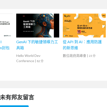
I
GenAI 下的敏捷領導力工
從 API 到 AI：應用防護
ium封包
具箱
的新思維
Hello World Dev
數位政府高峰會
|
23 分
Conference
|
82 分
未有邦友留言