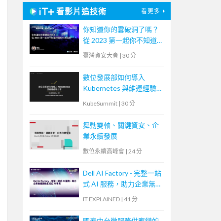
看影片追技術
看更多
你知道你的雲破洞了嗎？
從 2023 第一起你不知道
的資料外洩談起。
臺灣資安大會
|
30 分
數位發展部如何導入
Kubernetes 與維運經驗
分享
KubeSummit
|
30 分
舞動雙軸、關鍵資安、企
業永續發展
數位永續高峰會
|
24 分
Dell AI Factory - 完整一站
式 AI 服務，助力企業無
痛啟動生成式 AI 專案
IT EXPLAINED
|
41 分
國泰中台微服務供應鏈的