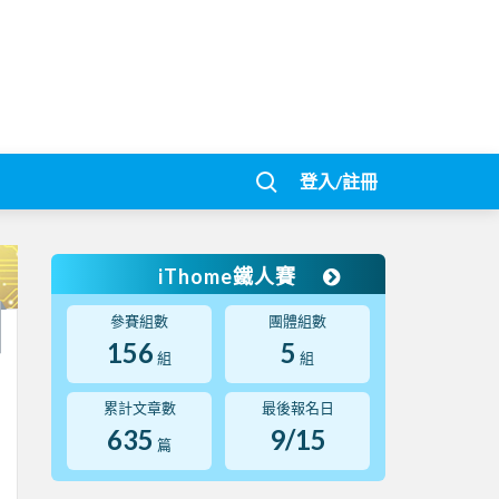
登入/註冊
iThome鐵人賽
參賽組數
團體組數
156
5
組
組
累計文章數
最後報名日
635
9/15
篇