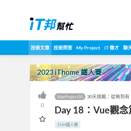
技術文章
技術問答
My Project
iT 徵才
聊
2023 iThome 鐵人賽
30天挑戰：從無到有，
SideProject30
0
Day 18：Vue觀念
15th鐵人賽