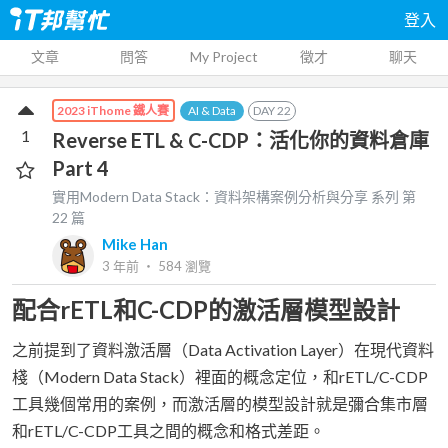
登入
文章
問答
My Project
徵才
聊天
AI & Data
DAY
22
2023 iThome 鐵人賽
1
Reverse ETL & C-CDP：活化你的資料倉庫
Part 4
實用Modern Data Stack：資料架構案例分析與分享
系列 第
22
篇
Mike Han
3 年前
‧
584
瀏覽
配合rETL和C-CDP的激活層模型設計
之前提到了資料激活層（Data Activation Layer）在現代資料
棧（Modern Data Stack）裡面的概念定位，和rETL/C-CDP
工具幾個常用的案例，而激活層的模型設計就是彌合集市層
和rETL/C-CDP工具之間的概念和格式差距。