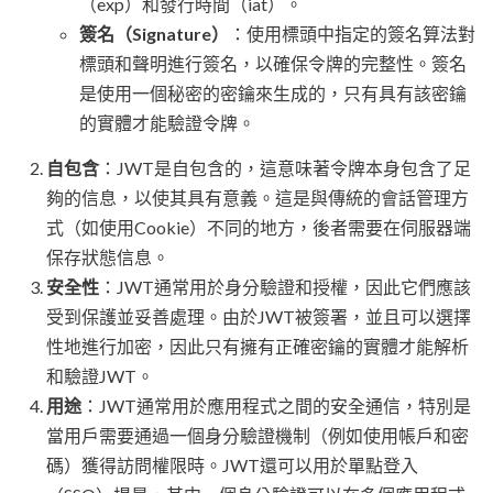
（exp）和發行時間（iat）。
簽名（Signature）
：使用標頭中指定的簽名算法對
標頭和聲明進行簽名，以確保令牌的完整性。簽名
是使用一個秘密的密鑰來生成的，只有具有該密鑰
的實體才能驗證令牌。
自包含
：JWT是自包含的，這意味著令牌本身包含了足
夠的信息，以使其具有意義。這是與傳統的會話管理方
式（如使用Cookie）不同的地方，後者需要在伺服器端
保存狀態信息。
安全性
：JWT通常用於身分驗證和授權，因此它們應該
受到保護並妥善處理。由於JWT被簽署，並且可以選擇
性地進行加密，因此只有擁有正確密鑰的實體才能解析
和驗證JWT。
用途
：JWT通常用於應用程式之間的安全通信，特別是
當用戶需要通過一個身分驗證機制（例如使用帳戶和密
碼）獲得訪問權限時。JWT還可以用於單點登入