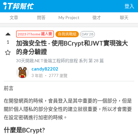
登入
文章
問答
My Project
徵才
聊天
自我挑戰組
DAY
28
2023 iThome 鐵人賽
1
加強安全性 - 使用BCrypt和JWT實現強大
的身分驗證
30天開啟.NET後端工程師的旅程
系列 第
28
篇
candy82202
3 年前
‧
2777
瀏覽
前言
在開發網頁的時候，會員登入是其中重要的一個部分，但是
關於個人隱私的部分安全性的建立就很重要，所以才會需要
在設定密碼進行加密的時候。
什麼是BCrypt?