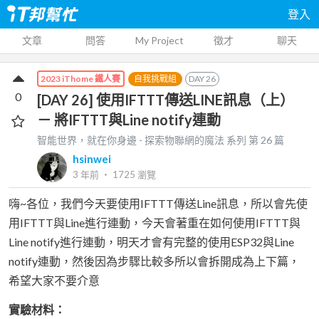
登入
文章
問答
My Project
徵才
聊天
自我挑戰組
DAY
26
2023 iThome 鐵人賽
0
[DAY 26] 使用IFTTT傳送LINE訊息（上）
－ 將IFTTT與Line notify連動
智能世界，就在你身邊 - 探索物聯網的魔法
系列 第
26
篇
hsinwei
3 年前
‧
1725
瀏覽
嗨~各位，我們今天要使用IFTTT傳送Line訊息，所以會先使
用IFTTT與Line進行連動，今天會著重在如何使用IFTTT與
Line notify進行連動，明天才會有完整的使用ESP32與Line
notify連動，然後因為步驟比較多所以會拆開成為上下篇，
希望大家不要介意
實驗材料：