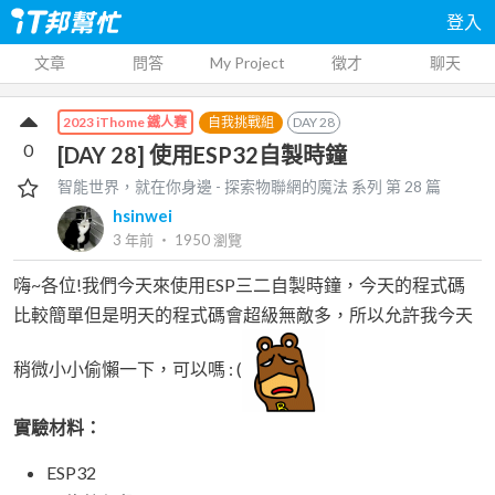
登入
文章
問答
My Project
徵才
聊天
自我挑戰組
DAY
28
2023 iThome 鐵人賽
0
[DAY 28] 使用ESP32自製時鐘
智能世界，就在你身邊 - 探索物聯網的魔法
系列 第
28
篇
hsinwei
3 年前
‧
1950
瀏覽
嗨~各位!我們今天來使用ESP三二自製時鐘，今天的程式碼
比較簡單但是明天的程式碼會超級無敵多，所以允許我今天
稍微小小偷懶一下，可以嗎 : (
實驗材料：
ESP32