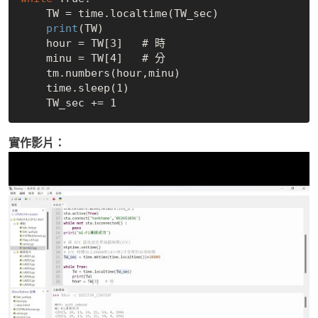
    TW = time.localtime(TW_sec)

print
(TW)

    hour = TW[3]   # 時

    minu = TW[4]   # 分

    tm.numbers(hour,minu)

    time.sleep(1)

實作影片：