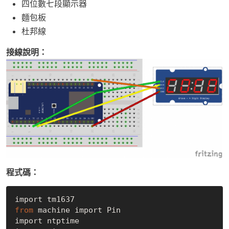
四位數七段顯示器
麵包板
杜邦線
接線說明：
程式碼：
from
 machine import Pin

import ntptime
