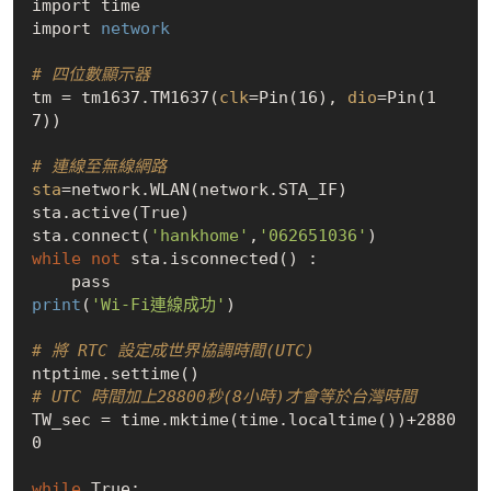
import time

import
 network 
# 四位數顯示器
tm = tm1637.TM1637(
clk
=Pin(16), 
dio
=Pin(1
7))

# 連線至無線網路
sta
=network.WLAN(network.STA_IF)

sta.active(
True
)   

sta.connect(
'hankhome'
,
'062651036'
while
not
 sta.isconnected() :

print
(
'Wi-Fi連線成功'
)

# 將 RTC 設定成世界協調時間(UTC)
# UTC 時間加上28800秒(8小時)才會等於台灣時間
TW_sec = time.mktime(time.localtime())+2880
0

while
True
:
