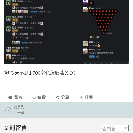
(欸今天不到1,700字也怎麼醬ＸＤ）
留言
追蹤
分享
訂閱
此系列
上一篇
2
則留言