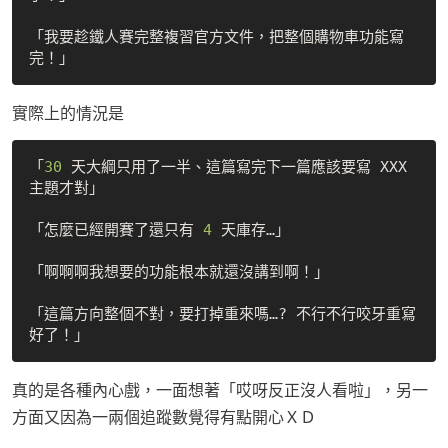
「我要趁鐵人賽完整複習官方文件，把整個購物車功能寫
實際上的情況是
「
30
 天大綱只用了一半、這篇寫完下一篇應該要寫 XXX 
主題才對」

「怎麼已經開賽了還只有 
4
 天庫存…」

「啊啊啊我想要的功能根本就還沒講到啊！」

「這篇方向整個不對，要打掉重來嗎…? 不行不行咬牙重寫
真的是各種內心戲，一面想著「哎呀反正沒人看啦」，另一
方面又因為一兩個追蹤數覺得有點開心ＸＤ