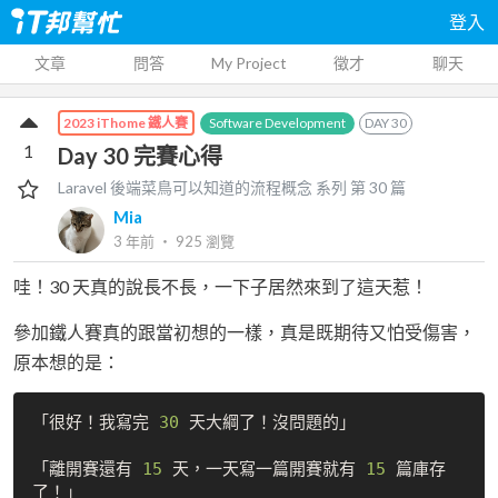
登入
文章
問答
My Project
徵才
聊天
Software Development
DAY
30
2023 iThome 鐵人賽
1
Day 30 完賽心得
Laravel 後端菜鳥可以知道的流程概念
系列 第
30
篇
Mia
3 年前
‧
925
瀏覽
哇！30 天真的說長不長，一下子居然來到了這天惹！
參加鐵人賽真的跟當初想的一樣，真是既期待又怕受傷害，
原本想的是：
「很好！我寫完 
30
 天大綱了！沒問題的」

「離開賽還有 
15
 天，一天寫一篇開賽就有 
15
 篇庫存
了！」
