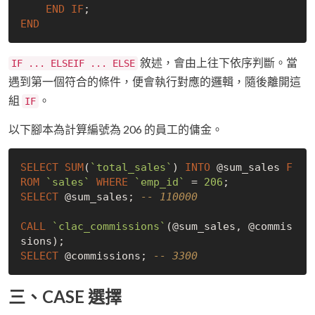
END
IF
END
敘述，會由上往下依序判斷。當
IF ... ELSEIF ... ELSE
遇到第一個符合的條件，便會執行對應的邏輯，隨後離開這
組
。
IF
以下腳本為計算編號為 206 的員工的傭金。
SELECT
SUM
(
`total_sales`
) 
INTO
 @sum_sales 
F
ROM
`sales`
WHERE
`emp_id`
 = 
206
SELECT
 @sum_sales; 
-- 110000
CALL
`clac_commissions`
(@sum_sales, @commis
SELECT
 @commissions; 
-- 3300
三、CASE 選擇