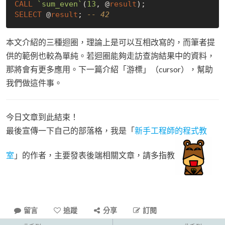
CALL
`sum_even`
(
13
, @
result
SELECT
 @
result
; 
-- 42
本文介紹的三種迴圈，理論上是可以互相改寫的，而筆者提
供的範例也較為單純。若迴圈能夠走訪查詢結果中的資料，
那將會有更多應用。下一篇介紹「游標」（cursor），幫助
我們做這件事。
今日文章到此結束！
最後宣傳一下自己的部落格，我是「
新手工程師的程式教
室
」的作者，主要發表後端相關文章，請多指教
留言
追蹤
分享
訂閱