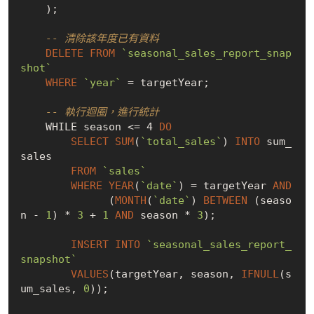
    );

-- 清除該年度已有資料
DELETE
FROM
`seasonal_sales_report_snap
shot`
WHERE
`year`
 = targetYear;

-- 執行迴圈，進行統計
    WHILE season <= 4 
DO
SELECT
SUM
(
`total_sales`
) 
INTO
 sum_
sales

FROM
`sales`
WHERE
YEAR
(
`date`
) = targetYear 
AND
              (
MONTH
(
`date`
) 
BETWEEN
 (seaso
n - 
1
) * 
3
 + 
1
AND
 season * 
3
);

INSERT
INTO
`seasonal_sales_report_
snapshot`
VALUES
(targetYear, season, 
IFNULL
(s
um_sales, 
0
));
