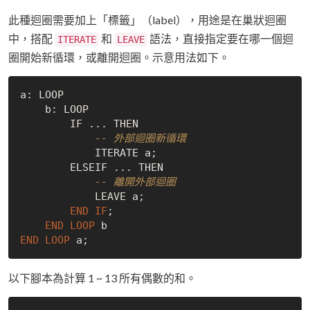
此種迴圈需要加上「標籤」（label），用途是在巢狀迴圈
中，搭配
和
語法，直接指定要在哪一個迴
ITERATE
LEAVE
圈開始新循環，或離開迴圈。示意用法如下。
a: LOOP

    b: LOOP

        IF ... THEN

-- 外部迴圈新循環
            ITERATE a;

        ELSEIF ... THEN

-- 離開外部迴圈
            LEAVE a;

END
IF
;

END
LOOP
END
LOOP
以下腳本為計算 1 ~ 13 所有偶數的和。