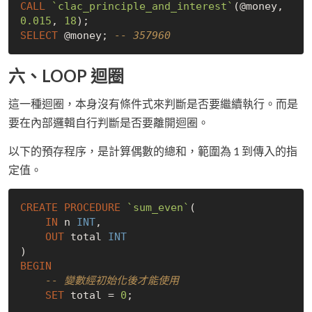
CALL
`clac_principle_and_interest`
(@money, 
0.015
, 
18
SELECT
 @money; 
-- 357960
六、LOOP 迴圈
這一種迴圈，本身沒有條件式來判斷是否要繼續執行。而是
要在內部邏輯自行判斷是否要離開迴圈。
以下的預存程序，是計算偶數的總和，範圍為 1 到傳入的指
定值。
CREATE
PROCEDURE
`sum_even`
(

IN
 n 
INT
,

OUT
 total 
INT
BEGIN
-- 變數經初始化後才能使用
SET
 total = 
0
;
