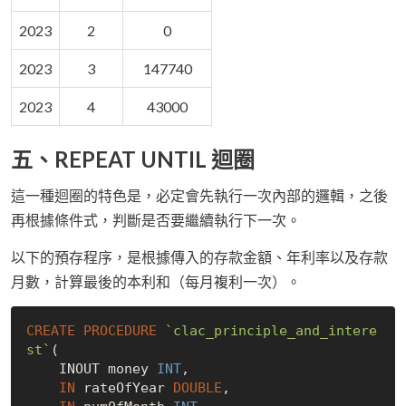
2023
2
0
2023
3
147740
2023
4
43000
五、REPEAT UNTIL 迴圈
這一種迴圈的特色是，必定會先執行一次內部的邏輯，之後
再根據條件式，判斷是否要繼續執行下一次。
以下的預存程序，是根據傳入的存款金額、年利率以及存款
月數，計算最後的本利和（每月複利一次）。
CREATE
PROCEDURE
`clac_principle_and_intere
st`
(

    INOUT money 
INT
,

IN
 rateOfYear 
DOUBLE
,
