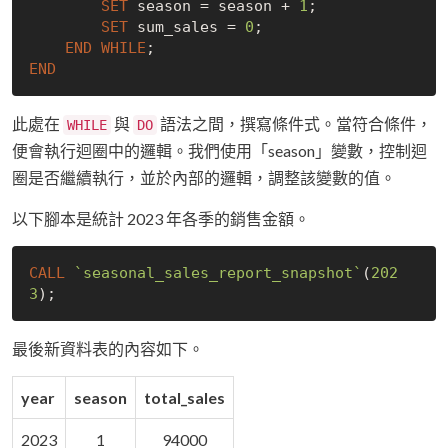
SET
 season = season + 
1
;

SET
 sum_sales = 
0
;

END
WHILE
END
此處在
與
語法之間，撰寫條件式。當符合條件，
WHILE
DO
便會執行迴圈中的邏輯。我們使用「season」變數，控制迴
圈是否繼續執行，並於內部的邏輯，調整該變數的值。
以下腳本是統計 2023 年各季的銷售金額。
CALL
`seasonal_sales_report_snapshot`
(
202
3
最後新資料表的內容如下。
year
season
total_sales
2023
1
94000