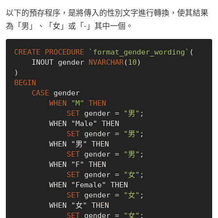
以下的預存程序，是將傳入的性別文字進行轉換，使其結果
為「男」、「女」或「-」其中一個。
CREATE
PROCEDURE
`format_gender_wording`
(

    INOUT gender 
NVARCHAR
(
10
)

BEGIN
CASE
 gender

WHEN
"M"
THEN
SET
 gender = 
"男"
;

        WHEN "Male" THEN

SET
 gender = 
"男"
;

        WHEN "男" THEN

SET
 gender = 
"男"
;

        WHEN "F" THEN

SET
 gender = 
"女"
;

        WHEN "Female" THEN

SET
 gender = 
"女"
;

        WHEN "女" THEN

SET
 gender = 
"女"
;
