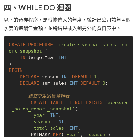
四、WHILE DO 迴圈
以下的預存程序，是根據傳入的年度，統計出公司該年 4 個
季度的總銷售金額。並將結果插入到另外的資料表中。
CREATE
PROCEDURE
`create_seasonal_sales_rep
ort_snapshot`
(

IN
 targetYear 
INT
BEGIN
DECLARE
 season 
INT
DEFAULT
1
;

DECLARE
 sum_sales 
INT
DEFAULT
0
;

-- 建立季度銷售資料表
CREATE
TABLE
IF
NOT
EXISTS
`seasona
l_sales_report_snapshot`
(

`year`
INT
,

`season`
INT
,

`total_sales`
INT
,

        PRIMARY 
KEY
(
`year`
, 
`season`
)
