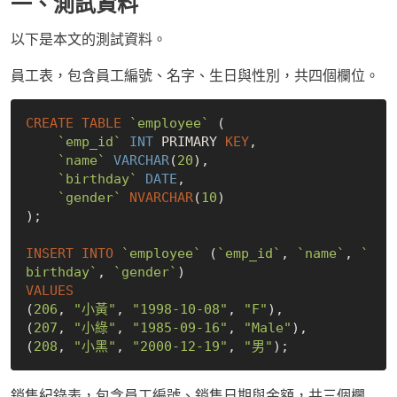
一、測試資料
以下是本文的測試資料。
員工表，包含員工編號、名字、生日與性別，共四個欄位。
CREATE
TABLE
`employee`
 (

`emp_id`
INT
 PRIMARY 
KEY
,

`name`
VARCHAR
(
20
),

`birthday`
DATE
,

`gender`
NVARCHAR
(
10
)

);

INSERT
INTO
`employee`
 (
`emp_id`
, 
`name`
, 
`
birthday`
, 
`gender`
VALUES
(
206
, 
"小黃"
, 
"1998-10-08"
, 
"F"
),

(
207
, 
"小綠"
, 
"1985-09-16"
, 
"Male"
),

(
208
, 
"小黑"
, 
"2000-12-19"
, 
"男"
銷售紀錄表，包含員工編號、銷售日期與金額，共三個欄