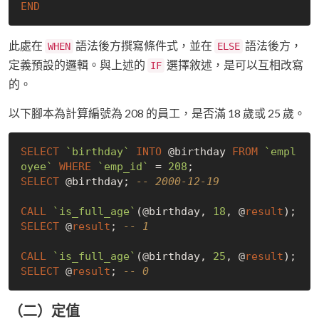
END
此處在
語法後方撰寫條件式，並在
語法後方，
WHEN
ELSE
定義預設的邏輯。與上述的
選擇敘述，是可以互相改寫
IF
的。
以下腳本為計算編號為 208 的員工，是否滿 18 歲或 25 歲。
SELECT
`birthday`
INTO
 @birthday 
FROM
`empl
oyee`
WHERE
`emp_id`
 = 
208
SELECT
 @birthday; 
-- 2000-12-19
CALL
`is_full_age`
(@birthday, 
18
, @
result
SELECT
 @
result
; 
-- 1
CALL
`is_full_age`
(@birthday, 
25
, @
result
SELECT
 @
result
; 
-- 0
（二）定值