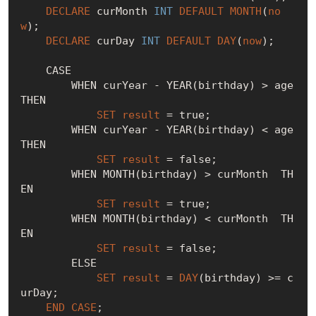
DECLARE
 curMonth 
INT
DEFAULT
MONTH
(
no
w
);

DECLARE
 curDay 
INT
DEFAULT
DAY
(
now
);

    CASE

        WHEN curYear - YEAR(birthday) > age 
THEN

SET
result
 = 
true
;

        WHEN curYear - YEAR(birthday) < age 
THEN

SET
result
 = 
false
;

        WHEN MONTH(birthday) > curMonth  TH
EN

SET
result
 = 
true
;

        WHEN MONTH(birthday) < curMonth  TH
EN

SET
result
 = 
false
;

        ELSE

SET
result
 = 
DAY
(birthday) >= c
urDay;

END
CASE