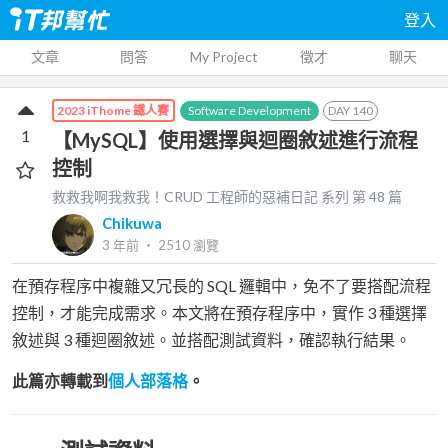
登入
文章
問答
My Project
徵才
聊天
Software Development
DAY
140
2023 iThome 鐵人賽
1
【MySQL】使用選擇與迴圈敘述進行流程
控制
救救我啊我救我！CRUD 工程師的惡補日記
系列 第
48
篇
Chikuwa
3 年前
‧
2510
瀏覽
在預存程序中複雜又冗長的 SQL 邏輯中，免不了要搭配流程
控制，才能完成需求。本文將在預存程序中，實作 3 種選擇
敘述與 3 種迴圈敘述。並搭配測試資料，確認執行結果。
此篇亦轉載到
個人部落格
。