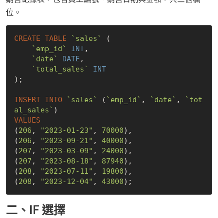
位。
CREATE
TABLE
`sales`
 (

`emp_id`
INT
,

`date`
DATE
,

`total_sales`
INT
);

INSERT
INTO
`sales`
 (
`emp_id`
, 
`date`
, 
`tot
al_sales`
VALUES
(
206
, 
"2023-01-23"
, 
70000
),

(
206
, 
"2023-09-21"
, 
40000
),

(
207
, 
"2023-03-09"
, 
24000
),

(
207
, 
"2023-08-18"
, 
87940
),

(
208
, 
"2023-07-11"
, 
19800
),

(
208
, 
"2023-12-04"
, 
43000
二、IF 選擇