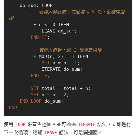
    do_sum: LOOP

-- 若傳入非正數，或遞減到 0 時，就離開迴
圈
        IF n <= 0 THEN

            LEAVE do_sum;

END
IF
;

-- 若傳入奇數，減 1 後重新循環
        IF MOD(n, 2) = 1 THEN

SET
 n = n - 
1
;

            ITERATE do_sum;

END
IF
;

SET
 total = total + n;

SET
 n = n - 
2
;

END
LOOP
END
使用
來宣告迴圈。並可透過
語法，立即進行
LOOP
ITERATE
下一次循環。透過
語法，可離開迴圈。
LEAVE