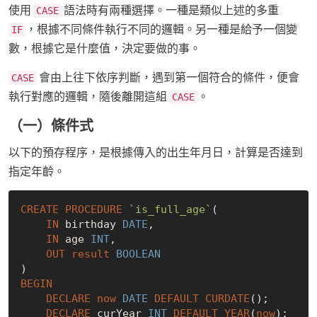
使用
語法時有兩種選擇。一種是類似上述的多重
CASE
，根據不同條件執行不同的邏輯。另一種是給予一個變
IF
數，根據它是什麼值，決定要做的事。
會由上往下依序判斷，遇到第一個符合的條件，便會
CASE
執行對應的邏輯，隨後離開這組
。
CASE
（一）條件式
以下的預存程序，是根據傳入的出生年月日，計算是否達到
指定年齡。
CREATE
PROCEDURE
`is_full_age`
(

IN
 birthday 
DATE
,

IN
 age 
INT
,

OUT
result
BOOLEAN
BEGIN
DECLARE
now
DATE
DEFAULT
CURDATE
();

DECLARE
 curYear 
INT
DEFAULT
YEAR
(
now
);
