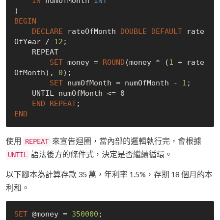
IN
 numOfMonth 
INT
BEGIN
DECLARE
 rateOfMonth 
DOUBLE
DEFAULT
 rate
OfYear / 
12
;

    REPEAT

SET
 money = 
ROUND
(money * (
1
 + rate
OfMonth), 
0
);

SET
 numOfMonth = numOfMonth - 
1
;

    UNTIL numOfMonth <= 0

END
REPEAT
END
使用
來宣告迴圈，當內部的邏輯執行完，會根據
REPEAT
語法後方的條件式，決定是否繼續循環。
UNTIL
以下腳本為計算存款 35 萬，年利率 1.5%，存期 18 個月的本
利和。
SET
 @money = 
350000