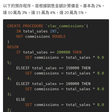
以下的預存程序，是根據銷售金額計算傭金。基本為 2%，
達 10 萬為 3%，達 15 萬為 4%，達 20 萬為 5%。
CREATE
PROCEDURE
`clac_commissions`
(

IN
 total_sales 
INT
,

OUT
 commissions 
DOUBLE
BEGIN
IF
 total_sales >= 
200000
THEN
SET
 commissions = total_sales * 
0.0
5
;

    ELSEIF total_sales >= 150000 THEN

SET
 commissions = total_sales * 
0.0
4
;

    ELSEIF total_sales >= 100000 THEN

SET
 commissions = total_sales * 
0.0
3
;

    ELSE

SET
 commissions = total_sales * 
0.0
2
;
