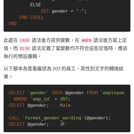
        ELSE

SET
 gender = 
"-"
;

END
CASE
END
此處在
語法後方提供變數，在
語法後方寫上定
CASE
WHEN
值。而
語法定義了當變數均不符合這些定值時，應該
ELSE
執行的預設邏輯。
以下腳本為查看編號為 207 的員工，其性別文字的轉換結
果。
SELECT
`gender`
INTO
 @gender 
FROM
`employee
`
WHERE
`emp_id`
 = 
207
SELECT
 @gender; 
-- Male
CALL
`format_gender_wording`
SELECT
 @gender; 
-- 男