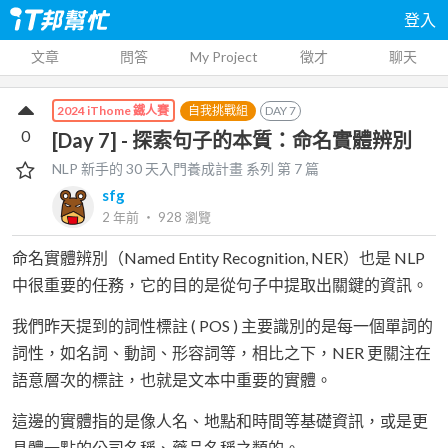
登入
文章
問答
My Project
徵才
聊天
自我挑戰組
DAY
7
2024 iThome 鐵人賽
0
[Day 7] - 探索句子的本質：命名實體辨別
NLP 新手的 30 天入門養成計畫
系列 第
7
篇
sfg
2 年前
‧
928
瀏覽
命名實體辨別（Named Entity Recognition, NER）也是 NLP
中很重要的任務，它的目的是從句子中提取出關鍵的資訊。
我們昨天提到的詞性標註 ( POS ) 主要識別的是每一個單詞的
詞性，如名詞、動詞、形容詞等，相比之下，NER 更關注在
語意層次的標註，也就是文本中重要的實體。
這邊的實體指的是像人名、地點和時間等基礎資訊，或是更
具體一點的公司名稱、藥品名稱之類的。