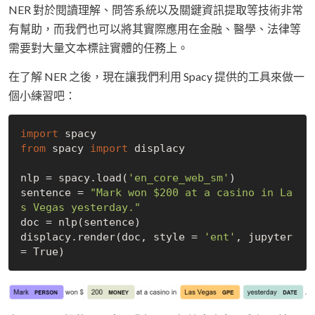
NER 對於閱讀理解、問答系統以及關鍵資訊提取等技術非常
有幫助，而我們也可以將其實際應用在金融、醫學、法律等
需要對大量文本標註實體的任務上。
在了解 NER 之後，現在讓我們利用 Spacy 提供的工具來做一
個小練習吧：
import
from
 spacy 
import
 displacy

nlp = spacy.load(
'en_core_web_sm'
)

sentence = 
"Mark won $200 at a casino in La
s Vegas yesterday."
doc = nlp(sentence)

displacy.render(doc, style = 
'ent'
, jupyter 
= 
True