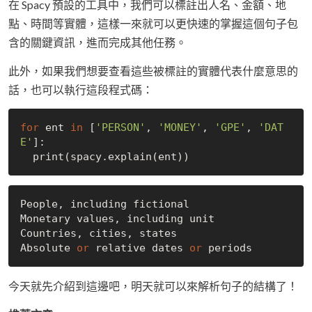
在 Spacy 預設的工具中，我們可以標註出人名、金額、地
點、時間等實體，這樣一來就可以更快速的掌握這個句子包
含的關鍵資訊，進而完成其他任務。
此外，如果我們想要查看這些被標註的實體代表什麼意思的
話，也可以執行這段程式碼：
for
 ent 
in
 [
'PERSON'
, 
'MONEY'
, 
'GPE'
, 
'DAT
E'
]:

People, including fictional

Monetary values, including unit

Countries, cities, states

Absolute 
or
 relative dates 
or
今天就先介紹到這邊吧，明天就可以來解析句子的結構了！