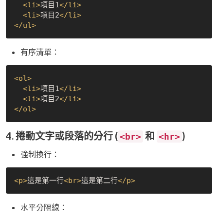
<
li
>
項目1
</
li
>
<
li
>
項目2
</
li
>
</
ul
>
有序清單：
<
ol
>
<
li
>
項目1
</
li
>
<
li
>
項目2
</
li
>
</
ol
>
4. 捲動文字或段落的分行 (
和
)
<br>
<hr>
強制換行：
<
p
>
這是第一行
<
br
>
這是第二行
</
p
>
水平分隔線：