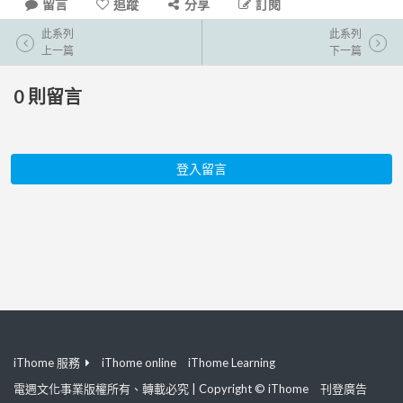
留言
追蹤
分享
訂閱
此系列
此系列
上一篇
下一篇
0
則留言
登入留言
iThome 服務
iThome online
iThome Learning
電週文化事業版權所有、轉載必究 | Copyright © iThome
刊登廣告