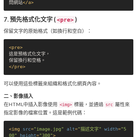
問網站
</
a
>
7. 預先格式化文字 (
)
<pre>
保留文字的原始格式（如換行和空白）：
<
pre
>
這是預格式化文字，

</
pre
>
可以使用這些標籤來組織和格式化網頁內容。
二、影像插入
在HTML中插入影像使用
標籤，並通過
屬性來
<img>
src
指定影像的檔案位置。這是範例代碼：
<
img
src
=
"image.jpg"
alt
=
"描述文字"
width
=
"5
00"
height
=
"300"
>