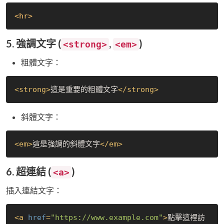
<hr>
5. 強調文字 (
,
)
<strong>
<em>
粗體文字：
<
strong
>
這是重要的粗體文字
</
strong
>
斜體文字：
<
em
>
這是強調的斜體文字
</
em
>
6. 超連結 (
)
<a>
插入連結文字：
<
a
href
=
"https://www.example.com"
>
點擊這裡訪