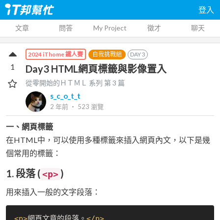
登入
文章
問答
My Project
徵才
聊天
自我挑戰組
DAY
3
2024 iThome 鐵人賽
1
Day3 HTML網頁標籤與影像置入
從零開始的ＨＴＭＬ
系列 第
3
篇
s_c_o_t_t
2 年前
‧
523
瀏覽
一、網頁標籤
在HTML中，可以使用多種標籤來插入網頁內文，以下是幾
個常用的標籤：
1. 段落 (
)
<p>
用來插入一般的文字段落：
<
p
>
網頁文章的段落。
</
p
>