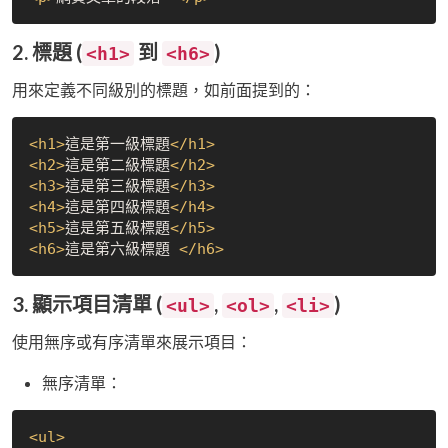
2. 標題 (
到
)
<h1>
<h6>
用來定義不同級別的標題，如前面提到的：
<
h1
>
這是第一級標題
</
h1
>
<
h2
>
這是第二級標題
</
h2
>
<
h3
>
這是第三級標題
</
h3
>
<
h4
>
這是第四級標題
</
h4
>
<
h5
>
這是第五級標題
</
h5
>
<
h6
>
這是第六級標題 
</
h6
>
3. 顯示項目清單 (
,
,
)
<ul>
<ol>
<li>
使用無序或有序清單來展示項目：
無序清單：
<
ul
>