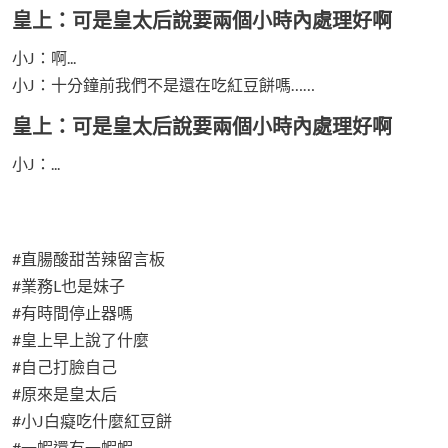
皇上：可是皇太后說要兩個小時內處理好啊
小J：啊...
小J：十分鐘前我們不是還在吃紅豆餅嗎……
皇上：可是皇太后說要兩個小時內處理好啊
小J：...
#直腸酸甜苦辣留言板
#業務L也是妹子
#有時間停止器嗎
#皇上早上說了什麼
#自己打臉自己
#原來是皇太后
#小J白癡吃什麼紅豆餅
#一蝦還有一蝦蝦