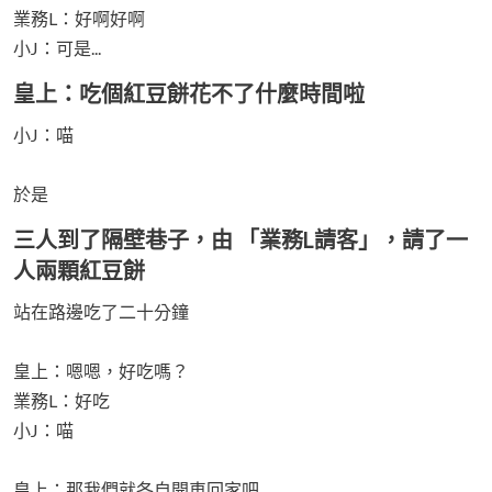
業務L：好啊好啊
小J：可是...
皇上：吃個紅豆餅花不了什麼時間啦
小J：喵
於是
三人到了隔壁巷子，由 「業務L請客」，請了一
人兩顆紅豆餅
站在路邊吃了二十分鐘
皇上：嗯嗯，好吃嗎？
業務L：好吃
小J：喵
皇上：那我們就各自開車回家吧