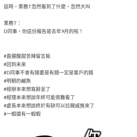
這時，業務T忽然看到了什麼，忽然大叫
業務T：
D同事，你這份報告是去年9月的啦！
#直腸酸甜苦辣留言板
#回到未來
#D同事不會有錯要是有錯一定是客戶的錯
#明朝的鹹魚
#經辦本來想寫辭呈了
#經理本來想說年終可能很難看了
#處長本來想說終於有缺可以拉親戚進來了
#一蝦還有一蝦蝦