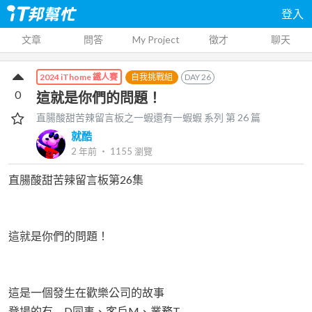
登入
文章
問答
My Project
徵才
聊天
自我挑戰組
DAY
26
2024 iThome 鐵人賽
0
這就是你們的問題！
直腸酸甜苦辣留言板之一蝦還有一蝦蝦
系列 第
26
篇
就酷
2 年前
‧
1155
瀏覽
直腸酸甜苦辣留言板第26集
這就是你們的問題！
這是一個發生在歡樂公司的故事
登場的有 D同事、客戶M、業務T