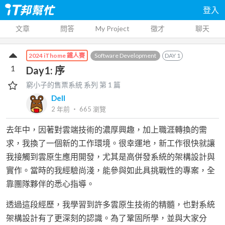
登入
文章
問答
My Project
徵才
聊天
Software Development
DAY
1
2024 iThome 鐵人賽
1
Day1: 序
窮小子的售票系統
系列 第
1
篇
Dell
2 年前
‧
665
瀏覽
去年中，因著對雲端技術的濃厚興趣，加上職涯轉換的需
求，我換了一個新的工作環境。很幸運地，新工作很快就讓
我接觸到雲原生應用開發，尤其是高併發系統的架構設計與
實作。當時的我經驗尚淺，能參與如此具挑戰性的專案，全
靠團隊夥伴的悉心指導。
透過這段經歷，我學習到許多雲原生技術的精髓，也對系統
架構設計有了更深刻的認識。為了鞏固所學，並與大家分