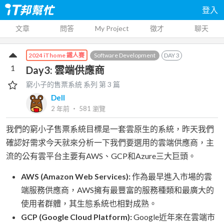
登入
文章
問答
My Project
徵才
聊天
Software Development
DAY
3
2024 iThome 鐵人賽
1
Day3: 雲端供應商
窮小子的售票系統
系列 第
3
篇
Dell
2 年前
‧
581
瀏覽
我們的窮小子售票系統目標是一套雲原生的系統，昨天我們
確認好需求今天就來分析一下我們要選用的雲端供應商，主
流的公有雲平台主要有AWS、GCP和Azure三大巨頭。
AWS (Amazon Web Services):
作為最早進入市場的雲
端服務供應商，AWS擁有最豐富的服務種類和最廣大的
使用者群體，其生態系統也相對成熟。
GCP (Google Cloud Platform):
Google近年來在雲端市