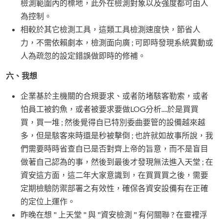
檢測範圍內的標地，此外在檢測對象以及強度都可由人
為控制。
相較於其它檢測工具，這類工具檢測速度快，節省人
力，不需依賴劇本，檢測面向廣 ; 可即時發現系統異動或
人為疏忽的設定錯誤做即時的修補。
六、我想
企業基於主機關的合規要求、或者防堵駭客勒索，或者
怕員工被釣魚，或者被要求要做LOG分析....於是買買
買，買一堆 ; 然後覺得自已特別委曲要管的設備越來越
多，但是駭客來時還是秒被擊倒 ; 也許就如故事所說，我
們需要時時省查自已是否對齊上帝的旨意，而不是盲目
做著自己認為的事，然後到最後才發現無法進入天堂 ; 在
資安這方面，這二年大家意識到，在買買買之後，需要
定期檢驗防禦部署之有效性，確保各資安設備有在正確
的定位上運作。
昨晚在想 " 上天堂 " 與 "資安檢測 " 有何關聯 ? 在靈裡浮