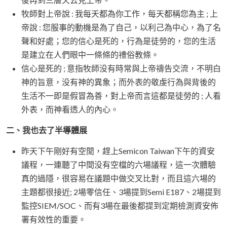
牧師對上帝說 : 我每天都為你工作，每天都稱您為主 ; 上
帝說 : 您服事的動機是為了自己，以利己為中心，為了名
聲和好處；您的信心是死的，行為是徒勞的，您的生活
是建立在人們眼中一條條的禮俗教條。
信心是死的 ; 意指牧師没有時常與上帝禱告交流，不明白
神的旨意，没有神的異象；而外表的敬虔行為與背後的
生活不一即是假冒為善，對上帝而言這都是徒勞的 ; 人看
外表，而神看透人的內心。
二、我也去了半導體展
昨天下午剛好有空閒，趕上Semicon Taiwan下午的資安
議程，一連聽了中間没有空檔的六場議程，這一次體驗
真的過隱，很容易在議題中做交叉比對，而且這六場的
主題都很接近; 2場零信任、3場提到Semi E187、2場提到
監控SIEM/SOC、而有3場在最後都提到定期檢測資安佈
署有效性的重要。