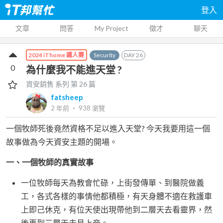
登入
文章
問答
My Project
徵才
聊天
Security
DAY
26
2024 iThome 鐵人賽
0
為什麼我不能進天堂 ?
資安銷售
系列 第
26
篇
fatsheep
2 年前
‧
938
瀏覽
一個牧師死後竟然資格不足以進入天堂? 今天我要用這一個
故事做為今天資安主題的開場。
一、一個牧師的真實故事
一位牧師每天為教會忙碌，上街發傳單、到醫院做義
工，各式各樣的事情他都積極，有天身體不適在救護車
上即己休克，有位天使出現帶他到二層天去看靈界，然
後再到三層天去見上帝。