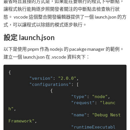
最省時且直接的方式是，如果能在要執行的程式下中斷點，
讓程式執行能夠逐步照開發者關注的中斷點去檢查執行狀
態。 vscode 這個整合開發編輯器提供了一個 launch.json 的方
式，可以讓程式以除錯的模式逐步執行。
設定 launch.json
以下是使用 pnpm 作為 nodejs 的 pacakge manager 的範例。
建立一個 launch.json 在 .vscode 資料夾下：
{

"version"
: 
"2.0.0"
,

"configurations"
: [

		{

"type"
: 
"node"
,

"request"
: 
"launc
h"
,

"name"
: 
"Debug Nest 
Framework"
,

"runtimeExecutabl