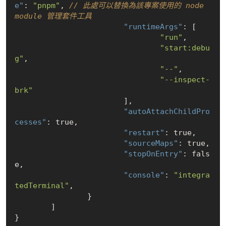
e"
: 
"pnpm"
, 
// 此處可以替換為該專案使用的 node 
module 管理套件工具
"runtimeArgs"
: [

"run"
,

"start:debu
g"
,

"--"
,

"--inspect-
brk"
			],

"autoAttachChildPro
cesses"
: 
true
,

"restart"
: 
true
,

"sourceMaps"
: 
true
,

"stopOnEntry"
: 
fals
e
,

"console"
: 
"integra
tedTerminal"
,

		}

	]
