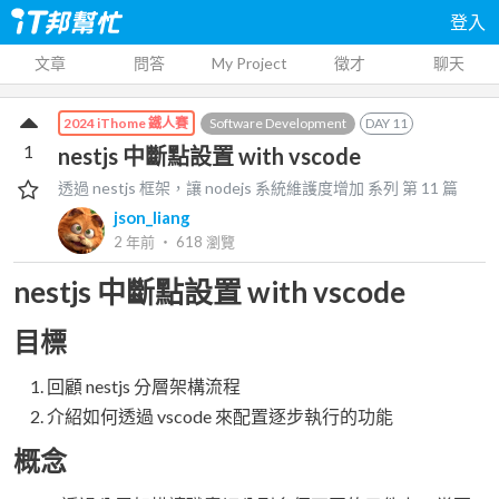
登入
文章
問答
My Project
徵才
聊天
Software Development
DAY
11
2024 iThome 鐵人賽
1
nestjs 中斷點設置 with vscode
透過 nestjs 框架，讓 nodejs 系統維護度增加
系列 第
11
篇
json_liang
2 年前
‧
618
瀏覽
nestjs 中斷點設置 with vscode
目標
回顧 nestjs 分層架構流程
介紹如何透過 vscode 來配置逐步執行的功能
概念