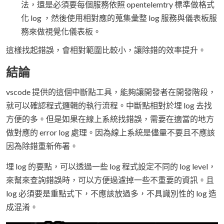
法，還是必須要每個服務依照 opentelemtry 標準做格式
化 log ，然後使用相對應的蒐集彙整 log 服務與儀表板服
務來做視覺化儀表板。
這樣找起錯誤，會相對範圍比較小，讓除錯的效率提升。
結論
vscode 提供的這個中斷點工具，能夠讓開發者在開發階段，
就可以確認程式邏輯的執行流程。中斷點相對於埋 log 去找
方便的多。但是如果在線上系統找錯誤，需要在適當的地方
做對應的 error log 處理。因為線上系統是儘量不要且不應該
因為除錯重新佈署。
埋 log 的要點，可以透過一些 log 程式設定不同的 log level，
來幫來查詢錯誤時，可以方便過濾掉一些不重要的資訊。且
log 必須要是重點式下，不應該放過多，不具識別性的 log 造
成混淆。