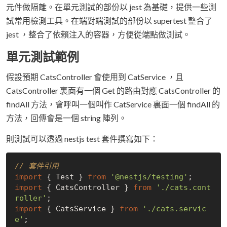
元件做隔離。在單元測試的部份以 jest 為基礎，提供一些測
試常用檢測工具。在端對端測試的部份以 supertest 整合了
jest ，整合了依賴注入的容器，方便從端點做測試。
單元測試範例
假設預期 CatsController 會使用到 CatService ，且
CatsController 裏面有一個 Get 的路由對應 CatsController 的
findAll 方法，會呼叫一個叫作 CatService 裏面一個 findAll 的
方法，回傳會是一個 string 陣列。
則測試可以透過 nestjs test 套件撰寫如下：
// 套件引用
import
 { Test } 
from
'@nestjs/testing'
import
 { CatsController } 
from
'./cats.cont
roller'
import
 { CatsService } 
from
'./cats.servic
e'
;
