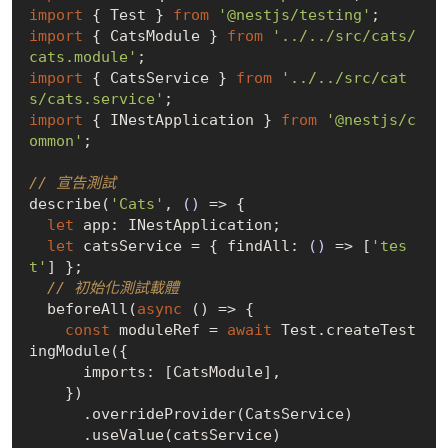
import
 { Test } 
from
'@nestjs/testing'
import
 { CatsModule } 
from
'../../src/cats/
cats.module'
import
 { CatsService } 
from
'../../src/cat
s/cats.service'
import
 { INestApplication } 
from
'@nestjs/c
ommon'
;

// 宣告測試
describe(
'Cats'
, 
()
 =>
 {

let
 app: INestApplication;

let
 catsService = { findAll: 
()
 =>
 [
'tes
t'
] };

// 初始化測試載體 
  beforeAll(
async
 () => {

const
 moduleRef = 
await
 Test.createTest
ingModule({

      imports: [CatsModule],

    })

      .overrideProvider(CatsService)

      .useValue(catsService)
