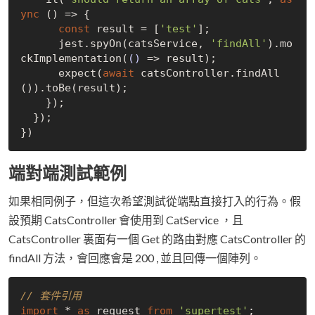
ync
 () => {

const
 result = [
'test'
];

      jest.spyOn(catsService, 
'findAll'
).mo
ckImplementation(
()
 =>
 result);

      expect(
await
 catsController.findAll
()).toBe(result);

    });

  });

端對端測試範例
如果相同例子，但這次希望測試從端點直接打入的行為。假
設預期 CatsController 會使用到 CatService ，且
CatsController 裏面有一個 Get 的路由對應 CatsController 的
findAll 方法，會回應會是 200 , 並且回傳一個陣列。
// 套件引用
import
 * 
as
 request 
from
'supertest'