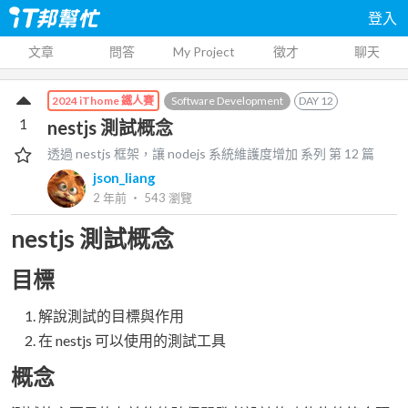
登入
文章
問答
My Project
徵才
聊天
Software Development
DAY
12
2024 iThome 鐵人賽
1
nestjs 測試概念
透過 nestjs 框架，讓 nodejs 系統維護度增加
系列 第
12
篇
json_liang
2 年前
‧
543
瀏覽
nestjs 測試概念
目標
解說測試的目標與作用
在 nestjs 可以使用的測試工具
概念