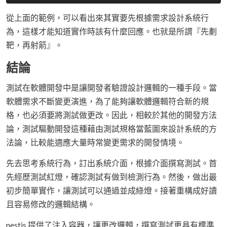
從上面的範例，可以看出來其實要先根據需求設計系統行
為，這樣才能知道實作時該有什麼回應。也就是所謂『先劃
靶，再射箭』。
結論
測試在軟體開發中是讓開發者驗證設計邏輯的一種手段。當
軟體需求不斷變更演進，為了能夠讓軟體邏輯符合新的規
格，也必須要將測試做更改。因此，相較於其他的開發方法
論，測試驅動開發這種藉由測試規格當藍圖來設計系統的方
法論，比較能適應大量時常變更需求的開發情境。
先去思考系統行為，訂出系統介面，根據介面撰寫測試。首
先經歷測試紅燈，確認測試有做到檢測行為。然後，做出最
初步簡單實作，讓測試可以通過並成綠燈。接著重構成好讀
且容易修改的邏輯結構。
nestjs 提供了注入容器，讓更改邏輯，撰寫測試更具有標準