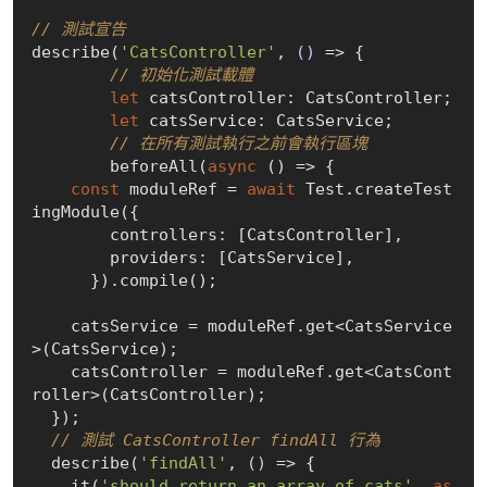
// 測試宣告
describe(
'CatsController'
, 
()
 =>
 {

// 初始化測試載體
let
 catsController: CatsController;

let
 catsService: CatsService;

// 在所有測試執行之前會執行區塊
	beforeAll(
async
 () => {

const
 moduleRef = 
await
 Test.createTest
ingModule({

        controllers: [CatsController],

        providers: [CatsService],

      }).compile();

    catsService = moduleRef.get<CatsService
>(CatsService);

    catsController = moduleRef.get<CatsCont
roller>(CatsController);

  });

// 測試 CatsController findAll 行為
  describe(
'findAll'
, 
()
 =>
 {

    it(
'should return an array of cats'
, 
as