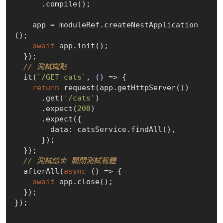
      .compile();

    app = moduleRef.createNestApplication
();

await
 app.init();

  });

// 測試端點
  it(
`/GET cats`
, 
()
 =>
 {

return
 request(app.getHttpServer())

      .get(
'/cats'
)

      .expect(
200
)

      .expect({

        data: catsService.findAll(),

      });

  });

// 測試結束 關閉測試載體
  afterAll(
async
 () => {

await
 app.close();

  });

});
