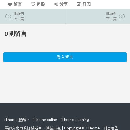
留言
追蹤
分享
訂閱
此系列
此系列
上一篇
下一篇
0
則留言
登入留言
iThome 服務
iThome online
iThome Learning
電週文化事業版權所有、轉載必究 | Copyright © iThome
刊登廣告