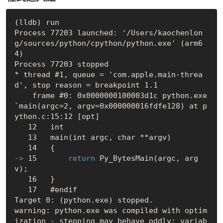
(lldb) run

Process 77203 launched: '/Users/kaochenlon
g/sources/python/cpython/python.exe' (arm6
4)

Process 77203 stopped

* thread #1, queue = 'com.apple.main-threa
d', stop reason = breakpoint 1.1

    frame #0: 0x0000000100003d1c python.exe
`main(argc=2, argv=0x000000016fdfe128) at p
ython.c:15:12 [opt]

   12   int

   13   main(int argc, char **argv)

->
 15       
return
 Py_BytesMain(argc, arg
v);
   16   }

   17   #endif

Target 0: (python.exe) stopped.

warning: python.exe was compiled with optim
ization - stepping may behave oddly; variab