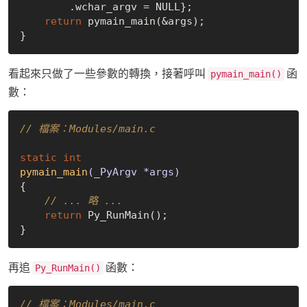
        .wchar_argv = 
NULL
};

return
 pymain_main(&args);

看起來只做了一些參數的轉換，接著呼叫
函
pymain_main()
數：
// 檔案：Modules/main.c
static
int
pymain_main
(_PyArgv *args)
{

// ... 略 ...
return
 Py_RunMain();

再追
函數：
Py_RunMain()
// 檔案：Modules/main.c