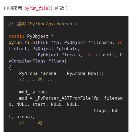
再回來看
函數：
pyrun_file()
// 檔案：Python/pythonrun.c
static
pyrun_file
(FILE *fp, PyObject *filename, 
in
t
 start, PyObject *globals,

           PyObject *locals, 
int
 closeit, P
yCompilerFlags *flags)
{

    PyArena *arena = _PyArena_New();

// ... 略 ...
    mod_ty mod;

    mod = _PyParser_ASTFromFile(fp, filenam
e, 
NULL
, start, 
NULL
, 
NULL
,

                                flags, 
NUL
L
, arena);

// ... 略 ...