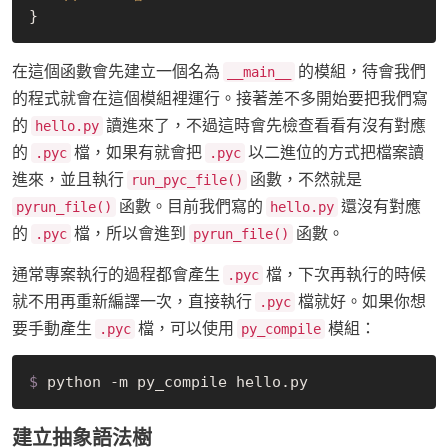
在這個函數會先建立一個名為
的模組，待會我們
__main__
的程式就會在這個模組裡運行。接著差不多開始要把我們寫
的
讀進來了，不過這時會先檢查看看有沒有對應
hello.py
的
檔，如果有就會把
以二進位的方式把檔案讀
.pyc
.pyc
進來，並且執行
函數，不然就是
run_pyc_file()
函數。目前我們寫的
還沒有對應
pyrun_file()
hello.py
的
檔，所以會進到
函數。
.pyc
pyrun_file()
通常專案執行的過程都會產生
檔，下次再執行的時候
.pyc
就不用再重新編譯一次，直接執行
檔就好。如果你想
.pyc
要手動產生
檔，可以使用
模組：
.pyc
py_compile
$
 python -m py_compile hello.py
建立抽象語法樹