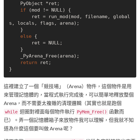
    PyObject *ret;

if
 (mod != 
NULL
) {

        ret = run_mod(mod, filename, global
s, locals, flags, arena);

    }

else
 {

        ret = 
NULL
;

    }

    _PyArena_Free(arena);

return
 ret;

這裡建立了一個「競技場」（Arena）物件，這個物件是用
來管理記憶體的，當程式執行完成後，可以簡單地釋放整個
Arena，而不需要太複雜的清理邏輯（其實也就是跑個
迴圈對裡面每個物件執行
函數而
while
PyMem_Free()
已）。弄一個記憶體箱子來放物件我可以理解，但我就不知
道為什麼這個要叫做 Arena 呢？