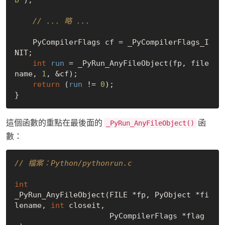
// ... 略 ...
    PyCompilerFlags cf = _PyCompilerFlags_I
NIT;

int
run
 = _PyRun_AnyFileObject(fp, file
name, 
1
, &cf);

return
 (
run
 != 
0
);

這個函數的重點在最後面的
函
_PyRun_AnyFileObject()
數：
// 檔案：Python/pythonrun.c
int
_PyRun_AnyFileObject(FILE *fp, PyObject *fi
lename, 
int
 closeit,

                     PyCompilerFlags *flag