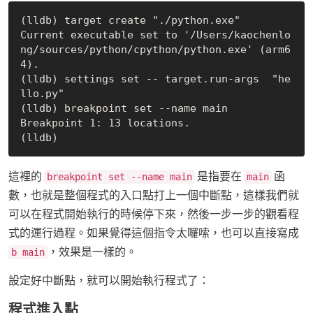
(lldb) target create "./python.exe"

Current executable set to '/Users/kaochenlo
ng/sources/python/cpython/python.exe' (arm6
4).

(lldb) settings set -- target.run-args  "he
llo.py"

(lldb) breakpoint set --name main

Breakpoint 1: 13 locations.

這裡的
是指要在
函
breakpoint set --name main
main
數，也就是整個程式的入口點打上一個中斷點，這樣我們就
可以在程式開始執行的時候停下來，然後一步一步的觀看程
式的運行過程。如果覺得這個指令太囉嗦，也可以直接寫成
，效果是一樣的。
b main
設定好中斷點，就可以開始執行程式了：
程式進入點