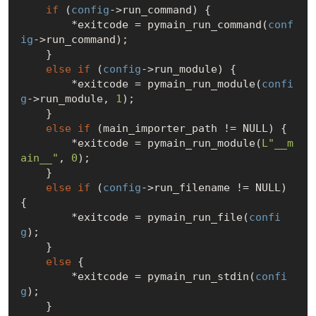
if
 (
config
->run_command) {

        *exitcode = pymain_run_command(
conf
ig
->run_command);

    }

else
if
 (
config
->run_module) {

        *exitcode = pymain_run_module(
confi
g
->run_module, 
1
);

    }

else
if
 (main_importer_path != 
NULL
) {

        *exitcode = pymain_run_module(
L"__m
ain__"
, 
0
);

    }

else
if
 (
config
->run_filename != 
NULL
) 
{

        *exitcode = pymain_run_file(
confi
g
);

    }

else
 {

        *exitcode = pymain_run_stdin(
confi
g
);

    }
