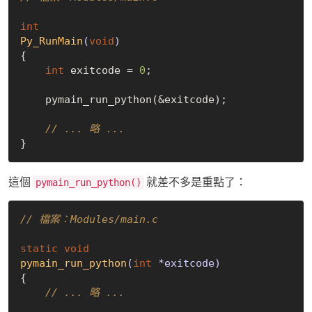
int
Py_RunMain
(
void
)
{

int
 exitcode = 
0
;

    pymain_run_python(&exitcode);

// ... 略 ...
這個
就差不多是重點了：
pymain_run_python()
// 檔案：Modules/main.c
static
void
pymain_run_python
(
int
 *exitcode)
{

// ... 略 ...