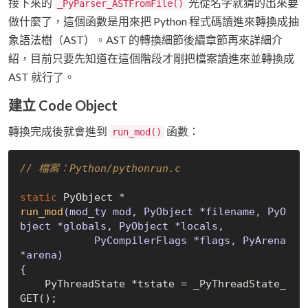
接下來的
光從名字就猜的出來要
_PyParser_ASTFromFile()
做什麼了，這個函數是用來把 Python 程式碼讀進來轉換成抽
象語法樹（AST）。AST 的轉換細節後續章節再來詳細介
紹，目前只要先知道在這個階段才剛把檔案讀進來並轉換成
AST 就行了。
建立 Code Object
轉換完成後就會進到
函數：
run_mod()
// 檔案：Python/pythonrun.c
static
run_mod
(mod_ty mod, PyObject *filename, PyO
bject *globals, PyObject *locals,

            PyCompilerFlags *flags, PyArena 
*arena)
{

    PyThreadState *tstate = _PyThreadState_
GET();
