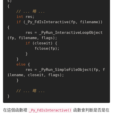
s)

{

// ... 略 ...
int
 res;

if
 (_Py_FdIsInteractive(fp, filename)) 
{

        res = _PyRun_InteractiveLoopObject
(fp, filename, flags);

if
 (closeit) {

            fclose(fp);

        }

    }

else
 {

        res = _PyRun_SimpleFileObject(fp, f
ilename, closeit, flags);

    }

// ... 略 ...
在這個函數裡
函數會判斷是否是在
_Py_FdIsInteractive()