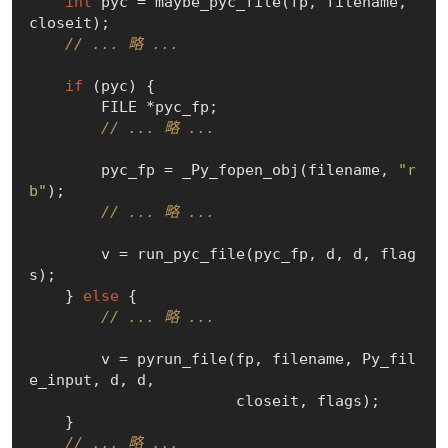
int
 pyc = maybe_pyc_file(fp, filename, 
closeit);

// ... 略 ...
if
 (pyc) {

        FILE *pyc_fp;

// ... 略 ...
        pyc_fp = _Py_fopen_obj(filename, 
"r
b"
);

// ... 略 ...
        v = run_pyc_file(pyc_fp, d, d, flag
s);

    } 
else
 {

// ... 略 ...
        v = pyrun_file(fp, filename, Py_fil
e_input, d, d,

                       closeit, flags);

    }

// ... 略 ...