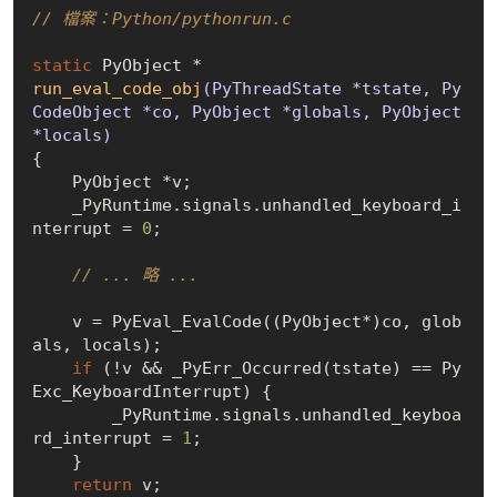
// 檔案：Python/pythonrun.c
static
run_eval_code_obj
(PyThreadState *tstate, Py
CodeObject *co, PyObject *globals, PyObject 
*locals)
{

    PyObject *v;

    _PyRuntime.signals.unhandled_keyboard_i
nterrupt = 
0
;

// ... 略 ...
    v = PyEval_EvalCode((PyObject*)co, glob
als, locals);

if
 (!v && _PyErr_Occurred(tstate) == Py
Exc_KeyboardInterrupt) {

        _PyRuntime.signals.unhandled_keyboa
rd_interrupt = 
1
;

    }

return
 v;
