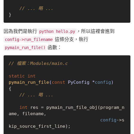
// ... 略 ...
因為我們是執行
，所以這裡會進到
python hello.py
這條分支，執行
config->run_filename
函數：
pymain_run_file()
// 檔案：Modules/main.c
static
int
pymain_run_file
(
const
 PyConfig *
config
)
{

// ... 略 ...
int
 res = pymain_run_file_obj(program_n
ame, filename,

config
->s
kip_source_first_line);
