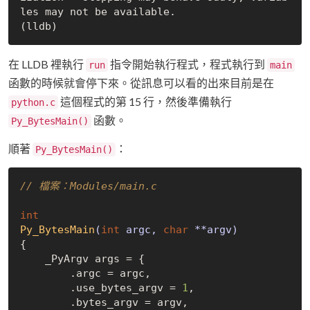
les may not be available.

在 LLDB 裡執行
指令開始執行程式，程式執行到
run
main
函數的時候就會停下來。從訊息可以看的出來目前是在
這個程式的第 15 行，然後準備執行
python.c
函數。
Py_BytesMain()
順著
：
Py_BytesMain()
// 檔案：Modules/main.c
int
Py_BytesMain
(
int
 argc, 
char
 **argv)
{

    _PyArgv args = {

        .argc = argc,

        .use_bytes_argv = 
1
,

        .bytes_argv = argv,
