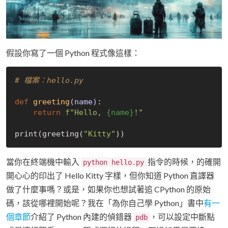
假設你寫了一個 Python 程式像這樣：
# 檔案：hello.py
def
greeting
(name)
:
return
f"Hello, 
{name}
!"
print(greeting(
"Kitty"
當你在終端機中輸入
指令的時候，的確開
python hello.py
開心心的印出了 Hello Kitty 字樣，但你知道 Python 直譯器
做了什麼事嗎？或是，如果你也想試著追 CPython 的原始
碼，該從哪裡開始呢？我在「為你自己學 Python」書中
有一
個章節
介紹了 Python 內建的偵錯器
，可以設定中斷點
pdb