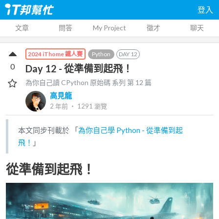
登入
文章
問答
My Project
徵才
聊天
Python
DAY
12
2024 iThome 鐵人賽
0
Day 12 - 從準備到起飛！
為你自己讀 CPython 原始碼
系列 第
12
篇
高見龍
2 年前
‧
1291
瀏覽
本文同步刊載於 「
為你自己學 Python - 從準備到起
飛！
」
從準備到起飛！