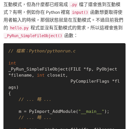
互動模式，但為什麼都已經寫成
檔了還會進到互動模
.py
式？有啊，例如你在 Python 裡寫
函數想要取得使
input()
用者輸入的時候，那個狀態就是在互動模式。不過目前我們
的
程式並沒有互動模式的需求，所以這裡會進到
hello.py
函數：
_PyRun_SimpleFileObject()
// 檔案：Python/pythonrun.c
int
_PyRun_SimpleFileObject(FILE *fp, PyObject 
*filename, 
int
 closeit,

                        PyCompilerFlags *fl
ags)

{

// ... 略 ...
    m = PyImport_AddModule(
"__main__"
);

// ... 略 ...