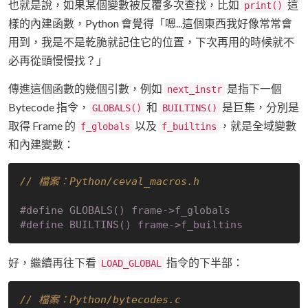
也就是說，如果某個變數被反覆多次查找，比如
這
print()
樣的內建函數，Python 會覺得「嗯...這個東西我好像常常會
用到，我是不是乾脆就記住它的位置，下次再用的時候就不
必再從頭慢慢找？」
傳進這個函數的幾個引數，例如
是指下一個
next_instr
Bytecode 指令，
和
是巨集，分別是
GLOBALS()
BUILTINS()
取得 Frame 的
以及
，就是全域變數
f_globals
f_builtins
和內建變數：
// 檔案：Python/ceval_macros.h
#
define
 GLOBALS() frame->f_globals
#
define
 BUILTINS() frame->f_builtins
好，繼續再往下看
指令的下半部：
LOAD_GLOBAL
// 檔案：Python/bytecodes.c