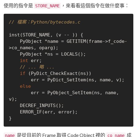
使用的指令是
，來看看這個指令在做什麼事：
STORE_NAME
// 檔案：Python/bytecodes.c
inst(STORE_NAME, (v -- )) {

    PyObject *name = GETITEM(frame->f_code-
>co_names, oparg);

    PyObject *ns = LOCALS();

int
 err;

// ... 略 ...
if
 (PyDict_CheckExact(ns))

        err = PyDict_SetItem(ns, name, v);

else
        err = PyObject_SetItem(ns, name, 
v);

    DECREF_INPUTS();

    ERROR_IF(err, error);

是從目前的 Frame 取得 Code Object 裡的
成
name
co_name