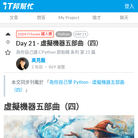
登入
文章
問答
My Project
徵才
聊天
Python
DAY
21
2024 iThome 鐵人賽
0
Day 21 - 虛擬機器五部曲（四）
為你自己讀 CPython 原始碼
系列 第
21
篇
高見龍
2 年前
‧
869
瀏覽
本文同步刊載於 「
為你自己學 Python - 虛擬機器五部曲
（四）
」
虛擬機器五部曲（四）