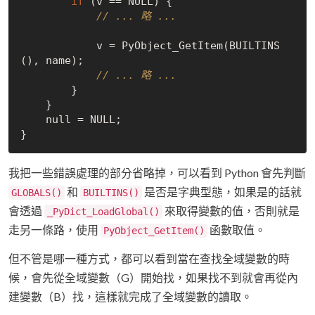
if
 (v == 
NULL
) {

// ... 略 ...
            v = PyObject_GetItem(BUILTINS
(), name);

// ... 略 ...
        }

    }

    null = 
NULL
;

我把一些錯誤處理的部分省略掉，可以看到 Python 會先判斷
和
是否是字典型態，如果是的話就
GLOBALS()
BUILTINS()
會透過
來取得變數的值，否則就是
_PyDict_LoadGlobal()
走另一條路，使用
函數取值。
PyObject_GetItem()
但不管是哪一種方式，都可以看到當在查找全域變數的時
候，會先從全域變數（G）開始找，如果找不到就會再從內
建變數（B）找，這樣就完成了全域變數的讀取。