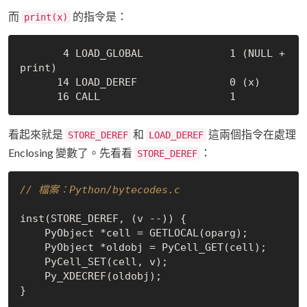
而
的指令是：
print(x)
       4 LOAD_GLOBAL              1 (NULL + 
print)

      14 LOAD_DEREF               0 (x)

看起來就是
和
這兩個指令在處理
STORE_DEREF
LOAD_DEREF
Enclosing 變數了。先看看
：
STORE_DEREF
// 檔案：Python/bytecodes.c
inst(STORE_DEREF, (v --)) {

    PyObject *cell = GETLOCAL(oparg);

    PyObject *oldobj = PyCell_GET(cell);

    PyCell_SET(cell, v);

    Py_XDECREF(oldobj);
