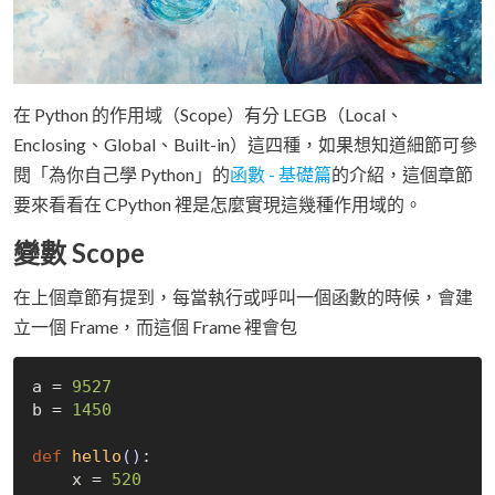
在 Python 的作用域（Scope）有分 LEGB（Local、
Enclosing、Global、Built-in）這四種，如果想知道細節可參
閱「為你自己學 Python」的
函數 - 基礎篇
的介紹，這個章節
要來看看在 CPython 裡是怎麼實現這幾種作用域的。
變數 Scope
在上個章節有提到，每當執行或呼叫一個函數的時候，會建
立一個 Frame，而這個 Frame 裡會包
a = 
9527
b = 
1450
def
hello
()
:
    x = 
520