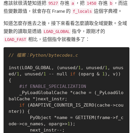
應該就很清楚知道把
存進
，把
存進
，而這
9527
a
1450
b
些變數跟值，就會存在 Frame 的
這個字典裡。
f_locals
知道怎麼存進去之後，接下來看看怎麼讀取全域變數。全域
變數的讀取是透過
指令，跟剛才的
LOAD_GLOBAL
相比，這個指令就複雜多了：
LOAD_FAST
// 檔案：Python/bytecodes.c
inst(LOAD_GLOBAL, (unused/
1
, unused/
1
, unus
ed/
1
, unused/
1
 -- null 
if
 (oparg & 
1
), v)) 
{

#
if
 ENABLE_SPECIALIZATION
    _PyLoadGlobalCache *cache = (_PyLoadGlo
balCache *)next_instr;

if
 (ADAPTIVE_COUNTER_IS_ZERO(cache->cou
nter)) {

        PyObject *name = GETITEM(frame->f_c
ode->co_names, oparg>>
1
);

        next_instr--;
