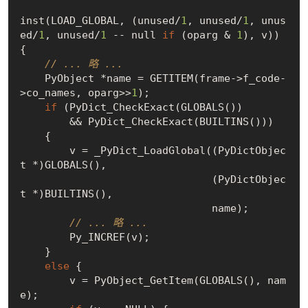
inst(LOAD_GLOBAL, (unused/
1
, unused/
1
, unus
ed/
1
, unused/
1
 -- null 
if
 (oparg & 
1
), v)) 
{

// ... 略 ...
    PyObject *name = GETITEM(frame->f_code-
>co_names, oparg>>
1
);

if
 (PyDict_CheckExact(GLOBALS())

        && PyDict_CheckExact(BUILTINS()))

    {

        v = _PyDict_LoadGlobal((PyDictObjec
t *)GLOBALS(),

                               (PyDictObjec
t *)BUILTINS(),

                               name);

// ... 略 ...
        Py_INCREF(v);

    }

else
 {

        v = PyObject_GetItem(GLOBALS(), nam
e);
