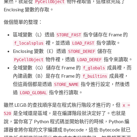
果然，就是從
物件裡取值，這樣就完成了
PyCellObject
Enclosing 變數的存取。
做個簡單的整理：
區域變數（L）透過
指令儲存在 Frame 的
STORE_FAST
裡，並透過
指令讀取。
f_localsplus
LOAD_FAST
Enclosing 變數（E）透過
儲存在
STORE_DEREF
物件裡，透過
指令來讀取。
PyCellObject
LOAD_DEREF
全域變數（G）儲存在 Frame 的
成員裡，而
f_globals
內建函數（B）是存在 Frame 的
成員裡，
f_builtins
但這兩個都是透過
指令進行設定，然後透
STORE_NAME
過
指令進行讀取。
LOAD_GLOBAL
雖然 LEGB 的查找順序是在程式執行階段才進行的，但
x =
是全域還是區域，是在編譯階段就決定好了。也就是
520
說，當你寫了 Python 程式碼並開始執行的時候，Python 編
譯器會將你寫的文字編譯成 Bytecode，這些 Bytecode 就已