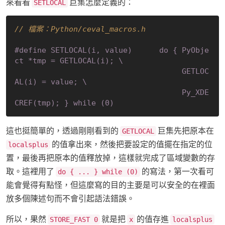
來看看
巨集怎麼定義的：
SETLOCAL
// 檔案：Python/ceval_macros.h
#
define
 SETLOCAL(i, value)      do { PyObje
ct *tmp = GETLOCAL(i); \

                                     GETLOC
AL(i) = value; \

                                     Py_XDE
CREF(tmp); } while (0)
這也挺簡單的，透過剛剛看到的
巨集先把原本在
GETLOCAL
的值拿出來，然後把要設定的值擺在指定的位
localsplus
置，最後再把原本的值釋放掉，這樣就完成了區域變數的存
取。這裡用了
的寫法，第一次看可
do { ... } while (0)
能會覺得有點怪，但這麼寫的目的主要是可以安全的在裡面
放多個陳述句而不會引起語法錯誤。
所以，果然
就是把
的值存進
STORE_FAST 0
x
localsplus