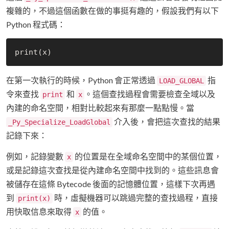
複雜的，不過這個函數在做的事挺有趣的，假設我們有以下
Python 程式碼：
在第一次執行的時候，Python 會正常透過
指
LOAD_GLOBAL
令來查找
和
。這個查找過程會需要檢查全域以及
print
x
內建的命名空間，相對比較起來有那麼一點點慢。當
介入後，會把這次查找的結果
_Py_Specialize_LoadGlobal
記錄下來：
例如，記錄變數
的位置是在全域命名空間中的某個位置，
x
或是記錄這次查找是從內建命名空間中找到的。這些訊息會
被儲存在這條 Bytecode 後面的記憶體位置，這樣下次再遇
到
時，虛擬機器可以跳過完整的查找過程，直接
print(x)
用快取信息來取得
的值。
x