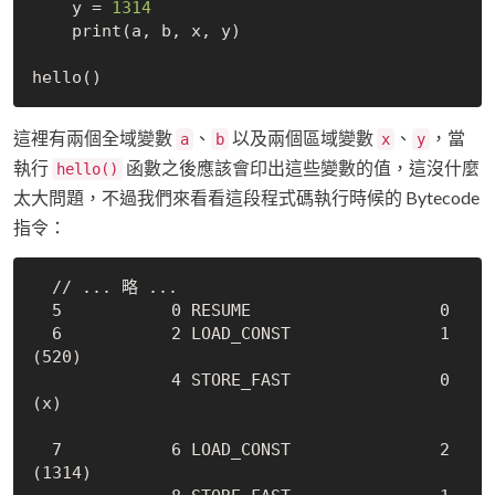
    y = 
1314
    print(a, b, x, y)

這裡有兩個全域變數
、
以及兩個區域變數
、
，當
a
b
x
y
執行
函數之後應該會印出這些變數的值，這沒什麼
hello()
太大問題，不過我們來看看這段程式碼執行時候的 Bytecode
指令：
  // ... 略 ...

  5           0 RESUME                   0

  6           2 LOAD_CONST               1 
(520)

              4 STORE_FAST               0 
(x)

  7           6 LOAD_CONST               2 
(1314)
