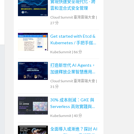
實現快速安全現代化 - 跨
雲和混合式安全管理
Cloud Summit 臺灣雲端大會
|
27 分
Get started with Etcd &
Kubernetes / 手把手搭建
Etcd 與 K8s
KubeSummit
|
86 分
打造新世代 AI Agents，
加速釋放企業智慧應用潛
能
Cloud Summit 臺灣雲端大會
|
31 分
30% 成本削減：GKE 與
Serverless 高效實踐與優
化
KubeSummit
|
40 分
全面導入或漸進？探討 AI