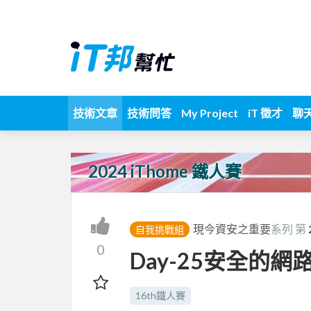
技術文章
技術問答
My Project
iT 徵才
聊
2024 iThome 鐵人賽
現今資安之重要
系列 第
自我挑戰組
0
Day-25安全的網
16th鐵人賽