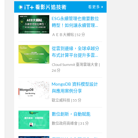
看影片追技術
看更多
ESG永續管理也需要數位
轉型！如何讓永續管理既
高效又符合國際標章？
ＡＥＢ大補帖
|
52 分
【宏碁資訊網路學堂】
從雲到邊緣，全球卓越分
布式計算平台提升多雲體
驗
Cloud Summit 臺灣雲端大會
|
26 分
MongoDB 資料模型設計
與應用案例分享
歐立威科技
|
55 分
數位創新，自動賦能
數位政府高峰會
|
31 分