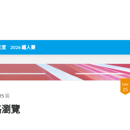
天室
2026 鐵人賽
DAY
25
25
篇
路瀏覽