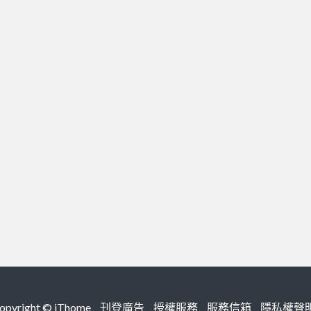
right ©
iThome
刊登廣告
授權服務
服務信箱
隱私權聲