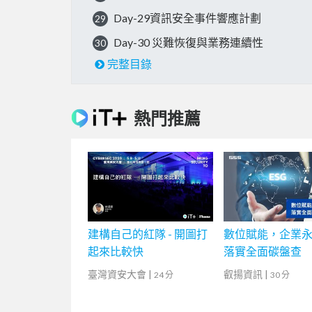
Day-29資訊安全事件響應計劃
29
Day-30 災難恢復與業務連續性
30
完整目錄
熱門推薦
建構自己的紅隊 - 開圖打
數位賦能，企業
起來比較快
落實全面碳盤查
臺灣資安大會
|
叡揚資訊
|
24 分
30 分