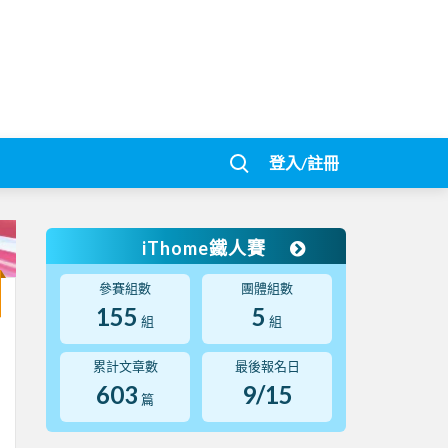
登入/註冊
iThome鐵人賽
參賽組數
團體組數
155
5
組
組
累計文章數
最後報名日
603
9/15
篇