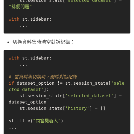
    st.session_state[
'selected_dataset'
] = 
"排便問題"
with
 st.sidebar:

切換資料集時清空對話紀錄：
with
 st.sidebar:

    ...

# 當資料集切換時，刪除對話紀錄
if
 dataset_option != st.session_state[
'sele
cted_dataset'
]:

    st.session_state[
'selected_dataset'
] = 
dataset_option

    st.session_state[
'history'
] = []

st.title(
"問答機器人"
)
