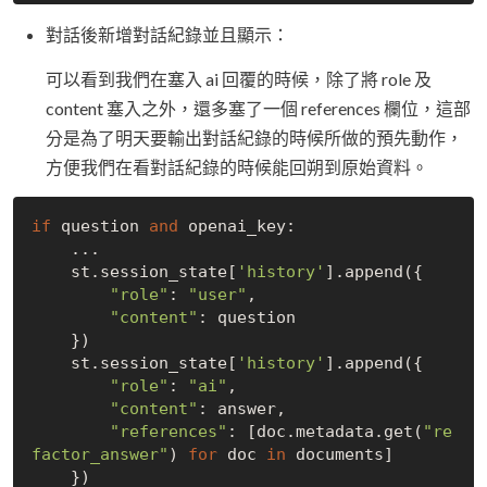
對話後新增對話紀錄並且顯示：
可以看到我們在塞入 ai 回覆的時候，除了將 role 及
content 塞入之外，還多塞了一個 references 欄位，這部
分是為了明天要輸出對話紀錄的時候所做的預先動作，
方便我們在看對話紀錄的時候能回朔到原始資料。
if
 question 
and
 openai_key:

    ...

    st.session_state[
'history'
].append({

"role"
: 
"user"
,

"content"
: question

    })

    st.session_state[
'history'
].append({

"role"
: 
"ai"
, 

"content"
: answer,

"references"
: [doc.metadata.get(
"re
factor_answer"
) 
for
 doc 
in
 documents]

    })
