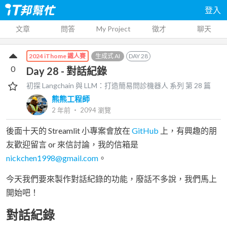
登入
文章
問答
My Project
徵才
聊天
生成式 AI
DAY
28
2024 iThome 鐵人賽
0
Day 28 - 對話紀錄
初探 Langchain 與 LLM：打造簡易問診機器人
系列 第
28
篇
熊熊工程師
2 年前
‧
2094
瀏覽
後面十天的 Streamlit 小專案會放在
GitHub
上，有興趣的朋
友歡迎留言 or 來信討論，我的信箱是
nickchen1998@gmail.com
。
今天我們要來製作對話紀錄的功能，廢話不多說，我們馬上
開始吧！
對話紀錄