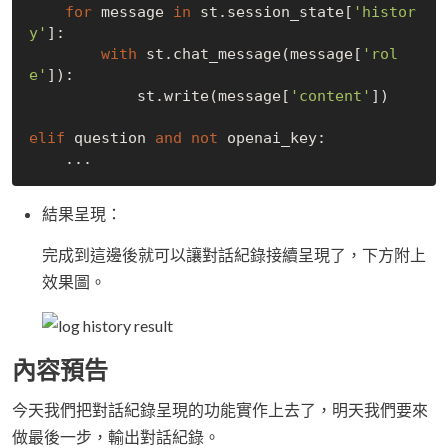
for
 message 
in
 st.session_state[
'histor
y'
]:

with
 st.chat_message(message[
'rol
e'
]):

            st.write(message[
'content'
])

elif
 question 
and
not
 openai_key:

結果呈現：
完成到這邊後就可以讓對話紀錄接續呈現了，下方附上
效果圖。
內容預告
今天我們把對話紀錄呈現的功能實作上去了，明天我們要來
做最後一步，輸出對話紀錄。